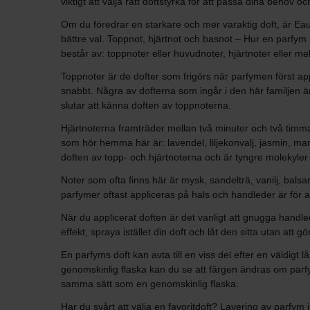
viktigt att välja rätt doftstyrka för att passa dina behov o
Om du föredrar en starkare och mer varaktig doft, är Eau 
bättre val. Toppnot, hjärtnot och basnot – Hur en parfym 
består av: toppnoter eller huvudnoter, hjärtnoter eller m
Toppnoter är de dofter som frigörs när parfymen först app
snabbt. Några av dofterna som ingår i den här familjen är
slutar att känna doften av toppnoterna.
Hjärtnoterna framträder mellan två minuter och två timmar 
som hör hemma här är: lavendel, liljekonvalj, jasmin, man
doften av topp- och hjärtnoterna och är tyngre molekyler
Noter som ofta finns här är mysk, sandelträ, vanilj, balsa
parfymer oftast appliceras på hals och handleder är för at
När du applicerat doften är det vanligt att gnugga handl
effekt, spraya istället din doft och låt den sitta utan at
En parfyms doft kan avta till en viss del efter en väldigt
genomskinlig flaska kan du se att färgen ändras om parfy
samma sätt som en genomskinlig flaska.
Har du svårt att välja en favoritdoft? Layering av parfym i