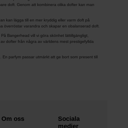
upare doft. Genom att kombinera olika dofter kan man
an kan lägga till en mer kryddig eller varm doft på
terna överröstar varandra och skapar en obalanserad doft.
å Bangerhead vill vi göra skönhet lättillgängligt,
 av dofter från några av världens mest prestigefyllda
 . En parfym passar utmärkt att ge bort som present till
Om oss
Sociala
medier