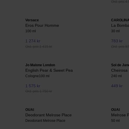
Ord. pris 4 
Versace
CAROLIN
Eros Pour Homme
La Bomb
100 ml
30 ml
1 274 kr
783 kr
Ord. pris 1 415 kr
Ord. pris 8
Jo Malone London
Sol de Jan
English Pear & Sweet Pea
Cheirosa
Cologne
100 ml
240 ml
1 575 kr
449 kr
Ord. pris 1 750 kr
OUAI
OUAI
Deodorant Melrose Place
Melrose 
Deodorant Melrose Place
50 ml