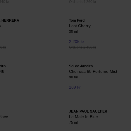
540 kr
Ord. pris 4 260 kr
A HERRERA
Tom Ford
a
Lost Cherry
30 ml
2 205 kr
70 kr
Ord. pris 2 450 kr
eiro
Sol de Janeiro
 48
Cheirosa 68 Perfume Mist
90 ml
289 kr
JEAN PAUL GAULTIER
Place
Le Male In Blue
75 ml