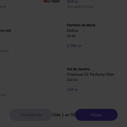
Ej i lager
968 kr
66 kr
Ord. pris 1 075 kr
Parfums de Marly
merald
Delina
30 ml
2 065 kr
535 kr
Sol de Janeiro
Cheirosa 62 Perfume Mist
240 ml
449 kr
20 kr
Sida 1 av 59
Nästa