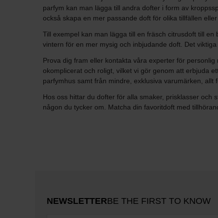
parfym kan man lägga till andra dofter i form av kroppss
också skapa en mer passande doft för olika tillfällen eller 
Till exempel kan man lägga till en fräsch citrusdoft till
vintern för en mer mysig och inbjudande doft. Det viktiga
Prova dig fram eller kontakta våra experter för personlig
okomplicerat och roligt, vilket vi gör genom att erbjuda 
parfymhus samt från mindre, exklusiva varumärken, allt för
Hos oss hittar du dofter för alla smaker, prisklasser och 
någon du tycker om. Matcha din favoritdoft med tillhörand
NEWSLETTER
BE THE FIRST TO KNOW