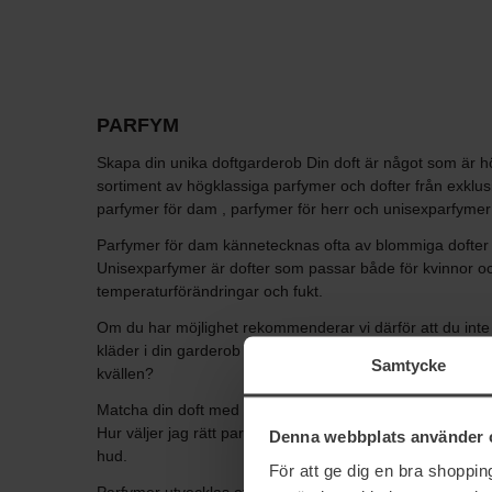
PARFYM
Skapa din unika doftgarderob Din doft är något som är hö
sortiment av högklassiga parfymer och dofter från exklus
parfymer för dam , parfymer för herr och unisexparfymer
Parfymer för dam kännetecknas ofta av blommiga dofter med
Unisexparfymer är dofter som passar både för kvinnor och 
temperaturförändringar och fukt.
Om du har möjlighet rekommenderar vi därför att du inte h
kläder i din garderob tycker vi på Bangerhead att du ska
Samtycke
kvällen?
Matcha din doft med din stil, humör och tillfälle. Du kan
Hur väljer jag rätt parfym? Prova din doft på huden istä
Denna webbplats använder 
hud.
För att ge dig en bra shoppi