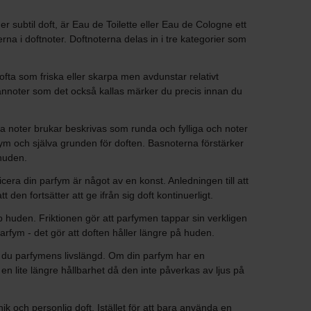
 subtil doft, är Eau de Toilette eller Eau de Cologne ett
na i doftnoter. Doftnoterna delas in i tre kategorier som
ofta som friska eller skarpa men avdunstar relativt
ellannoter som det också kallas märker du precis innan du
ssa noter brukar beskrivas som runda och fylliga och noter
rfym och själva grunden för doften. Basnoterna förstärker
 huden.
cera din parfym är något av en konst. Anledningen till att
den fortsätter att ge ifrån sig doft kontinuerligt.
p huden. Friktionen gör att parfymen tappar sin verkligen
parfym - det gör att doften håller längre på huden.
ger du parfymens livslängd. Om din parfym har en
 lite längre hållbarhet då den inte påverkas av ljus på
ik och personlig doft. Istället för att bara använda en