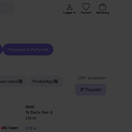
Logga in
Favorit
Varukorg
Presenter & Parfymkit
1397 produkter
art notes
Produkttyp
Populärt
OUAI
St Barts Hair &
236 ml
Ej i lager
378 kr