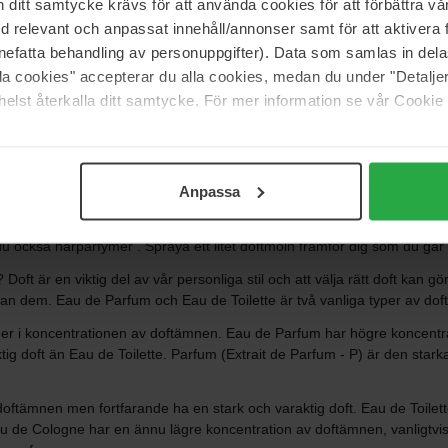
t avvakta några minuter innan du tar ditt slutgiltiga beslut. Vi har blom
itt samtycke krävs för att använda cookies för att förbättra vår
 att hitta en parfym som passar just dig är att fundera på vilka ingredien
med relevant och anpassat innehåll/annonser samt för att aktiver
nefatta behandling av personuppgifter). Data som samlas in del
ta doft. Doftfamiljer är helt enkelt ett klassificeringssystem som använts
alla cookies" accepterar du alla cookies, medan du under "Detal
ärlden. Blommiga dofter erbjuder en förförisk kombination av ros, jas
elst återkalla ditt samtycke. För mer information se vår Cookie
g av vanilj och exotiska träslag. De friska och uppfriskande citrusdoft
iga dofterna av äpple och hallon. Aromatiska dofter ger en uppiggande 
Anpassa
li.
alt. Låt de lockande gourmanddofterna ta dig till en värld av vanilj, ka
 också hårparfymer . Spraya ett litet doftmoln framför dig som du går ig
ft är en viktig del av vår personliga stil och att välja rätt doft kan gör
llan dem. Eau de Parfum och Eau de Toilette är två vanliga typer av dofts
ger i koncentrationen av doftämnen. Eau de Parfum har högre koncentra
ktig doft än Eau de Toilette. Parfum (Extrait de Parfum - P) är den st
oftämnen men fortfarande ha en stark och varaktig doft. Eau de Toilett
au de Cologne har en ännu lägre koncentration av doftämnen, vanligtvi