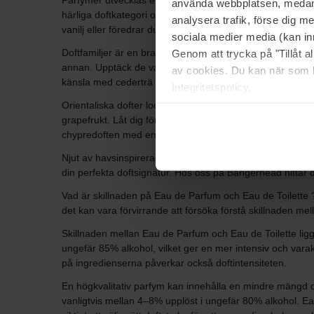
Parfymer utvecklas efter tid och det kan därför vara bra at
använda webbplatsen, medan d
härliga doftkategori och hitta din nya favorit. Ett bra sätt
analysera trafik, förse dig 
vanilj eller föredrar du något fräscht med citrus?
sociala medier media (kan in
Doftfamiljer är en bra vägledning när du letar efter din näs
Genom att trycka på "Tillåt 
annan. Upptäck de vanligaste doftfamiljerna inom parfymv
av cookies. Du kan när som h
känsla med cederträ och sandelträ.
Integritetspolicy.
Orientaliska dofter lockar med sin kryddiga sammansättnin
grapefrukt. Låt dig förföras av de söta och saftiga frukt
chypredoften med en blandning av citrus, ek och patchou
Njut av havsinspirerade dofter med inslag av sjögräs och s
din perfekta doftsignatur. Hos oss på Bangerhead hittar du
Vad är skillnaden på Eau de Parfum och Eau de Toilette ? Do
det kan vara förvirrande att försöka förstå skillnaden me
Skillnaden mellan Eau de Parfum och Eau de Toilette lig
ungefär 85% alkohol, vilket ger en mer intensiv och vara
på ingredienserna påverkar också doftintensiteten.
En högkvalitativ parfym kan innehålla en mindre mängd d
vanligtvis mellan 4–8% upplöst i ungefär 80% alkohol. E