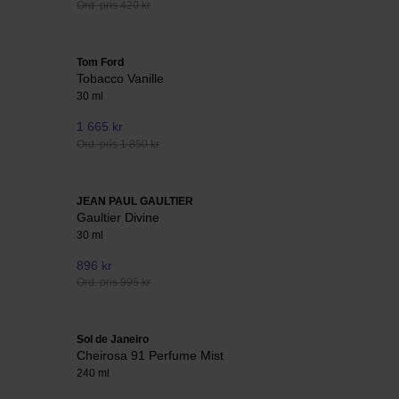
Ord. pris 420 kr
Tom Ford
Tobacco Vanille
30 ml
1 665 kr
Ord. pris 1 850 kr
JEAN PAUL GAULTIER
Gaultier Divine
30 ml
896 kr
Ord. pris 995 kr
Sol de Janeiro
Cheirosa 91 Perfume Mist
240 ml