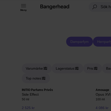
Meny
Damparfym
Herrpar
Varumärke
Lagerstatus
Pris
Ba
Top notes
INITIO Parfums Privés
Amouage
Side Effect
Opus XVI
50 ml
100 ml
2 525 kr
4 086 kr