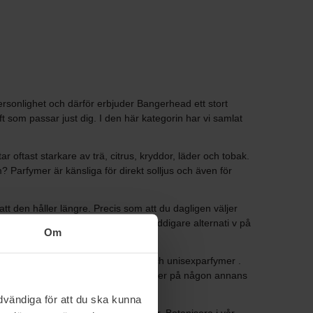
ersonlighet och därför erbjuder Bangerhead ett stort
 som passar just dig. I den här kategorin har vi samlat
 oftast starkare av trä, citrus, kryddor, läder och tobak.
? Parfymer är känsliga för direkt solljus och även för
t den håller längre. Precis som att du dagligen väljer
t men önskar ett krispigare och kryddigare alternati v på
Om
du parfym för dam , parfym för herr och unisexparfymer .
an dofta annorlunda på doftpappret eller på någon annans
vändiga för att du ska kunna