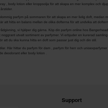
pray , body lotion eller kroppsolja för att skapa en mer komplex och dj
årstider.
 en blommig parfym på sommaren för att skapa en mer livlig doft, medan m
 är att hitta en balans mellan de olika dofterna för att undvika att dof
 rådgivning, vi hjälper dig gärna. Köp din parfym online hos Bangerhead P
ett noggrant utvalt sortiment av parfymer. Vi erbjuder en kurerad samling
 att du ska kunna hitta en doft som passar just dig och din stil.
stilar. Här hittar du parfym för dam , parfym för herr och unisexparfymer
e deodorant eller body lotion .
Support