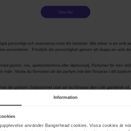
Visa fler
gst personligt och associeras med din karaktär. Alla söker vi en unik p
iva varumärken . Förstärk din personlighet genom att skapa en unik doft
 .
 jasmin, ros, apelsinblomma eller liljekonvalj. Parfymer för herr doftar
män. Visste du förresten att din parfym inte bör förvaras i ditt badrum
ar din parfym i badrummet utan att du förvarar den i din garderob så at
 bygga din doftgarderob. Kanske har du en frisk och söt parfym på jobbe
Information
 även prova layering som innebär att du blandar dina dofter. Här hittar 
llet för på en parfymsticka. Doften reagerar på hudens pH-värde och k
cookies
ngupplevelse använder Bangerhead cookies. Vissa cookies är nöd