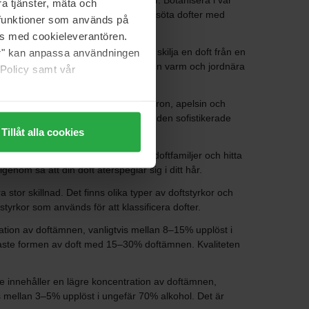
miga, kryddiga, söta och friska dofter. Botanisera i vår
a tjänster, mäta och
ser du faktiskt tycker om. Dras du till söta dofter med
a funktioner som används på
as med cookieleverantören.
 inom parfymindustrin i årtal för att skilja en doft från en
jer" kan anpassa användningen
min och lavendel. Träiga dofter ger en varm och jordnära
 Policy samt vår
erna ger dig energi med inslag av citron, apelsin och
känsla med örter och kryddor. Upplev den sofistikerade
Tillåt alla cookies
ramell och choklad. Utforska dessa doftfamiljer och hitta
enom så att din doft återspeglar sig i ditt hår.
a stor skillnad. Det finns olika typer av doftstyrkor och
tyrkor som används för att klassificera dofter.
tion av doftämnen, vanligtvis mellan 8–15% upplöst i
arkaste formen av doft med 15–30% doftämnen. Kvaliteten
e innehåller en lägre koncentration av doftämnen,
s mellan 3–5% upplöst i ungefär 70% alkohol. Det är