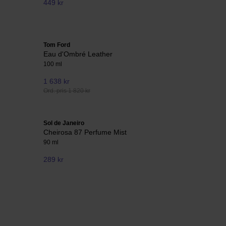
449 kr
Tom Ford
Eau d'Ombré Leather
100 ml
1 638 kr
Ord. pris 1 820 kr
Sol de Janeiro
Cheirosa 87 Perfume Mist
90 ml
289 kr