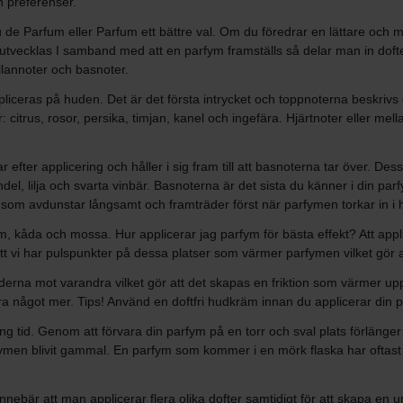
ch preferenser.
de Parfum eller Parfum ett bättre val. Om du föredrar en lättare och mer
utvecklas I samband med att en parfym framställs så delar man in dofter
ellannoter och basnoter.
liceras på huden. Det är det första intrycket och toppnoterna beskrivs 
: citrus, rosor, persika, timjan, kanel och ingefära. Hjärtnoter eller m
efter applicering och håller i sig fram till att basnoterna tar över. De
del, lilja och svarta vinbär. Basnoterna är det sista du känner i din pa
 som avdunstar långsamt och framträder först när parfymen torkar in i
m, kåda och mossa. Hur applicerar jag parfym för bästa effekt? Att appli
t vi har pulspunkter på dessa platser som värmer parfymen vilket gör att 
ederna mot varandra vilket gör att det skapas en friktion som värmer up
t göra något mer. Tips! Använd en doftfri hudkräm innan du applicerar din 
 lång tid. Genom att förvara din parfym på en torr och sval plats förlän
men blivit gammal. En parfym som kommer i en mörk flaska har oftast en
nnebär att man applicerar flera olika dofter samtidigt för att skapa en un