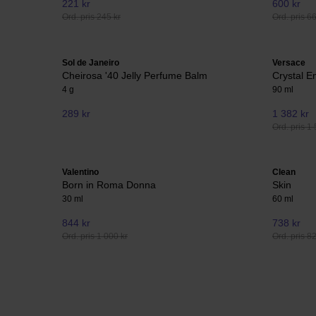
221 kr
600 kr
Ord. pris 245 kr
Ord. pris 6
Sol de Janeiro
Versace
Cheirosa '40 Jelly Perfume Balm
Crystal E
4 g
90 ml
289 kr
1 382 kr
Ord. pris 1 
Valentino
Clean
Born in Roma Donna
Skin
30 ml
60 ml
844 kr
738 kr
Ord. pris 1 000 kr
Ord. pris 8