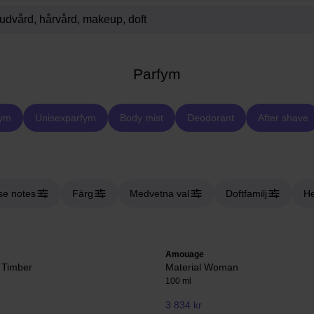
Parfym
fym
Unisexparfym
Body mist
Deodorant
After shave
se notes
Färg
Medvetna val
Doftfamilj
He
Amouage
 Timber
Material Woman
100 ml
3 834 kr