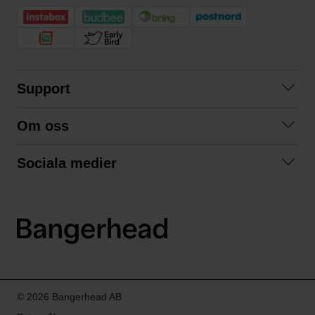
Support
Kontakta oss
Om oss
Frågor och svar
Om oss
Köpvillkor
Sociala medier
Samarbeta med oss
Returer & ångrat köp
Facebook
Hållbarhet och miljö
Integritetspolicy
Instagram
Våra varumärken
LinkedIn
Våra fraktalternativ
Boka tid på Bangerhead studio
© 2026 Bangerhead AB