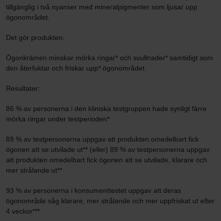
tillgänglig i två nyanser med mineralpigmenter som ljusar upp
ögonområdet.
Det gör produkten:
Ögonkrämen minskar mörka ringar* och svullnader* samtidigt som
den återfuktar och friskar upp* ögonområdet.
Resultater:
86 % av personerna i den kliniska testgruppen hade synligt färre
mörka ringar under testperioden*
89 % av testpersonerna uppgav att produkten omedelbart fick
ögonen att se utvilade ut** (eller) 89 % av testpersonerna uppgav
att produkten omedelbart fick ögonen att se utvilade, klarare och
mer strålande ut**
93 % av personerna i konsumenttestet uppgav att deras
ögonområde såg klarare, mer strålande och mer uppfriskat ut efter
4 veckor***