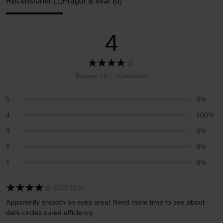
Recensioner (1)
Frågor & svar (0)
4
Baserat på 1 recensioner
5
0%
4
100%
3
0%
2
0%
1
0%
2023-12-07
Apparently smooth on eyes area! Need more time to see about
dark circles cured efficiency