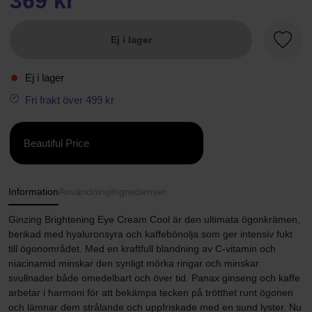
369 kr
Ej i lager
Favori
Ej i lager
Fri frakt över 499 kr
Beautiful Price
Information
Användning
Ingredienser
Ginzing Brightening Eye Cream Cool är den ultimata ögonkrämen,
berikad med hyaluronsyra och kaffebönolja som ger intensiv fukt
till ögonområdet. Med en kraftfull blandning av C-vitamin och
niacinamid minskar den synligt mörka ringar och minskar
svullnader både omedelbart och över tid. Panax ginseng och kaffe
arbetar i harmoni för att bekämpa tecken på trötthet runt ögonen
och lämnar dem strålande och uppfriskade med en sund lyster. Nu