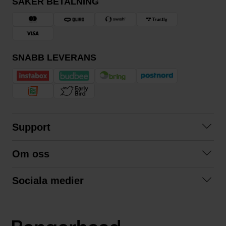
SÄKER BETALNING
SNABB LEVERANS
Support
Kontakta oss
Om oss
Frågor och svar
Om oss
Köpvillkor
Sociala medier
Samarbeta med oss
Returer & ångrat köp
Facebook
Hållbarhet och miljö
Integritetspolicy
Instagram
Våra varumärken