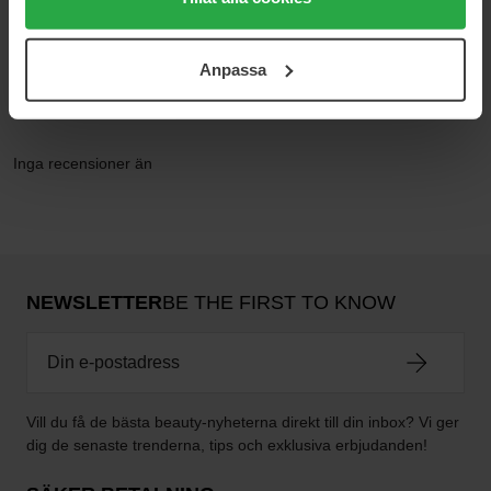
användningen av cookies. Du kan när som helst återkalla
ditt samtycke. För mer information se vår Cookie Policy
Anpassa
samt vår Integritetspolicy.
Recensioner (0)
Frågor & svar (0)
Inga recensioner än
NEWSLETTER
BE THE FIRST TO KNOW
Vill du få de bästa beauty-nyheterna direkt till din inbox? Vi ger
dig de senaste trenderna, tips och exklusiva erbjudanden!