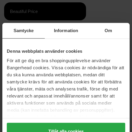
Beautiful Price
Samtycke
Information
Om
Information
Ingredienser
Conditioningfluid som fixerar stylingen. Idealisk för att öka
stylingens hållbarhet samt bevara mjukheten och elasticiteten i
Denna webbplats använder cookies
hårfibern. Eliminerar frissighet, ger näring och glans åt håret.
För att ge dig en bra shoppingupplevelse använder
Underlättar borstningsfasen och gör att stylingen håller längre
Bangerhead cookies. Vissa cookies är nödvändiga för att
samt motstår fukt.
du ska kunna använda webbplatsen, medan ditt
Storlek: 200 ml
samtycke krävs för att använda cookies för att förbättra
våra tjänster, mäta och analysera trafik, förse dig med
Artikelnummer: 206499
relevant och anpassat innehåll/annonser samt för att
Kategorier:
aktivera funktioner som används på sociala medier
media (kan innefatta behandling av personuppgifter).
Startsida
Data som samlas in delas med cookieleverantören.
Hårvård
Genom att trycka på "Tillåt alla cookies" accepterar du
Hårstyling
alla cookies, medan du under "Detaljer" kan anpassa
Tillåt alla cookies
Stilene Conditioning Fluid That Memorizes The Styling