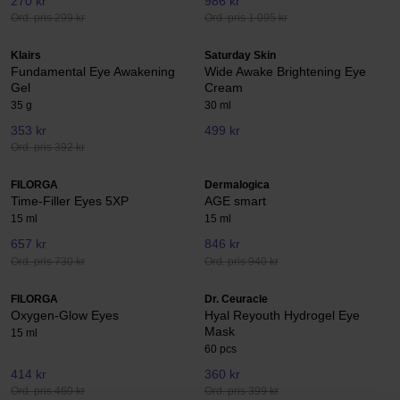
270 kr
986 kr
Ord. pris 299 kr
Ord. pris 1 095 kr
Klairs
Saturday Skin
Fundamental Eye Awakening
Wide Awake Brightening Eye
Gel
Cream
35 g
30 ml
353 kr
499 kr
Ord. pris 392 kr
FILORGA
Dermalogica
Time-Filler Eyes 5XP
AGE smart
15 ml
15 ml
657 kr
846 kr
Ord. pris 730 kr
Ord. pris 940 kr
FILORGA
Dr. Ceuracle
Oxygen-Glow Eyes
Hyal Reyouth Hydrogel Eye
Mask
15 ml
60 pcs
414 kr
360 kr
Ord. pris 460 kr
Ord. pris 399 kr