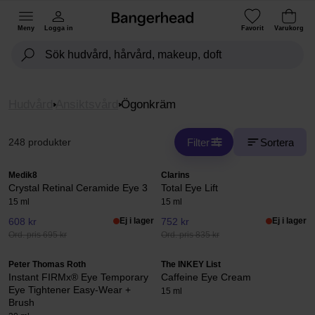
Meny
Logga in
Favorit
Varukorg
Hudvård
Ansiktsvård
Ögonkräm
Filter
Sortera
248 produkter
Medik8
Clarins
Crystal Retinal Ceramide Eye 3
Total Eye Lift
15 ml
15 ml
608 kr
Ej i lager
752 kr
Ej i lager
Ord. pris 695 kr
Ord. pris 835 kr
Peter Thomas Roth
The INKEY List
Instant FIRMx® Eye Temporary
Caffeine Eye Cream
Eye Tightener Easy-Wear +
15 ml
Brush