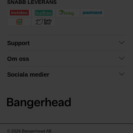
SNABB LEVERANS
Support
Kontakta oss
Om oss
Frågor och svar
Om oss
Köpvillkor
Sociala medier
Samarbeta med oss
Returer & ångrat köp
Facebook
Hållbarhet och miljö
Integritetspolicy
Instagram
Våra varumärken
LinkedIn
Våra fraktalternativ
Boka tid på Bangerhead studio
© 2026 Bangerhead AB