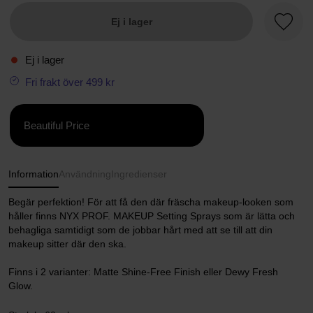
Ej i lager
Favori
Ej i lager
Fri frakt över 499 kr
Beautiful Price
Information
Användning
Ingredienser
Begär perfektion! För att få den där fräscha makeup-looken som
håller finns NYX PROF. MAKEUP Setting Sprays som är lätta och
behagliga samtidigt som de jobbar hårt med att se till att din
makeup sitter där den ska.
Finns i 2 varianter: Matte Shine-Free Finish eller Dewy Fresh
Glow.