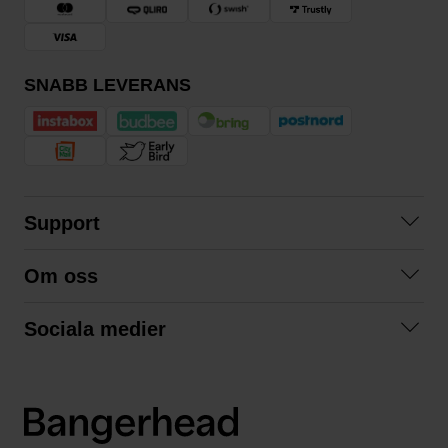
SNABB LEVERANS
Support
Kontakta oss
Om oss
Frågor och svar
Om oss
Köpvillkor
Sociala medier
Samarbeta med oss
Returer & ångrat köp
Facebook
Hållbarhet och miljö
Integritetspolicy
Instagram
Våra varumärken
LinkedIn
Våra fraktalternativ