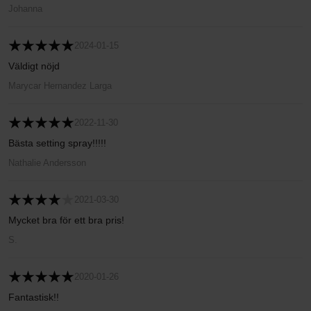
Johanna
2024-01-15
Väldigt nöjd
Marycar Hernandez Larga
2022-11-30
Bästa setting spray!!!!!
Nathalie Andersson
2021-03-30
Mycket bra för ett bra pris!
S.
2020-01-26
Fantastisk!!