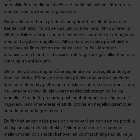
som alltid är aktuella och tidlösa. Hitta din stil och välj färger och
mönster som du känner dig bekväm i.
Nagellack är en härlig produkt som gör det enkelt att prova på
trender och stilar för att se vad just du trivs med. Om du föredrar
kläder i diskreta färger kan det exempelvis vara härligt att bryta av
med ett färgstarkt nagellack. Vill du däremot satsa på ett diskret
nagellack så finns det en rad så kallade “nude”-färger att
botanisera dig bland. Ett klassiskt rött nagellack går alltid hem och
livar upp en enkel outfit.
Glöm inte att dina naglar håller sig finare om du regelbundet ger
dom lite kärlek. Försök att inte bita på dina naglar eller använda
dom som ett verktyg eftersom du riskerar att ha sönder dom. I den
här kategorin hittar du självklart nagellacksborttagning i olika
modeller. Om du är på språng och snabbt behöver avlägsna ditt
nagellack rekommenderar vi att du provar en nagellacksremover
som du doppar fingret direkt i.
Du får helt enkelt både pads och remover i en och samma produkt,
väldigt smidigt och tidseffektivt! Sitter du i bilen eller springer
mellan möten och snabbt behöver en uppfräschning kan du välja