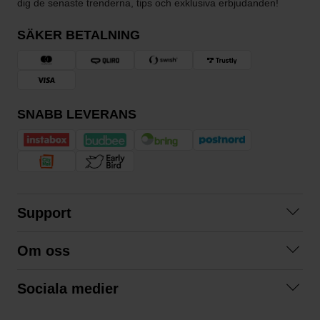
dig de senaste trenderna, tips och exklusiva erbjudanden!
SÄKER BETALNING
SNABB LEVERANS
Support
Kontakta oss
Om oss
Frågor och svar
Om oss
Köpvillkor
Sociala medier
Samarbeta med oss
Returer & ångrat köp
Facebook
Hållbarhet och miljö