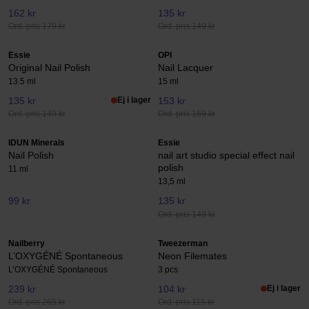
162 kr
135 kr
Ord. pris 179 kr
Ord. pris 149 kr
Essie
OPI
Original Nail Polish
Nail Lacquer
13.5 ml
15 ml
135 kr
Ej i lager
153 kr
Ord. pris 149 kr
Ord. pris 169 kr
IDUN Minerals
Essie
Nail Polish
nail art studio special effect nail
polish
11 ml
13,5 ml
99 kr
135 kr
Ord. pris 149 kr
Nailberry
Tweezerman
L’OXYGÉNÉ Spontaneous
Neon Filemates
L’OXYGÉNÉ Spontaneous
3 pcs
239 kr
104 kr
Ej i lager
Ord. pris 265 kr
Ord. pris 115 kr