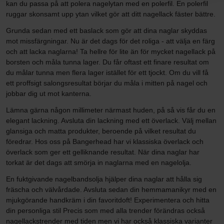
kan du passa på att polera nagelytan med en polerfil. En polerfil
ruggar skonsamt upp ytan vilket gör att ditt nagellack fäster bättre.
Grunda sedan med ett baslack som gör att dina naglar skyddas
mot missfärgningar. Nu är det dags för det roliga - att välja en färg
och att lacka naglarna! Ta hellre för lite än för mycket nagellack på
borsten och måla tunna lager. Du får oftast ett finare resultat om
du målar tunna men flera lager istället för ett tjockt. Om du vill få
ett proffsigt salongsresultat börjar du måla i mitten på nagel och
jobbar dig ut mot kanterna.
Lämna gärna någon millimeter närmast huden, på så vis får du en
elegant lackning. Avsluta din lackning med ett överlack. Välj mellan
glansiga och matta produkter, beroende på vilket resultat du
föredrar. Hos oss på Bangerhead har vi klassiska överlack och
överlack som ger ett gelliknande resultat. När dina naglar har
torkat är det dags att smörja in naglarna med en nagelolja.
En fuktgivande nagelbandsolja hjälper dina naglar att hålla sig
fräscha och välvårdade. Avsluta sedan din hemmamanikyr med en
mjukgörande handkräm i din favoritdoft! Experimentera och hitta
din personliga stil Precis som med alla trender förändras också
nagellackstrender med tiden men vi har också klassiska varianter