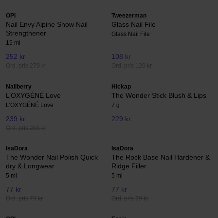
OPI
Tweezerman
Nail Envy Alpine Snow Nail
Glass Nail File
Strengthener
Glass Nail File
15 ml
252 kr
108 kr
Ord. pris 279 kr
Ord. pris 120 kr
Nailberry
Hickap
L’OXYGÉNÉ Love
The Wonder Stick Blush & Lips
L’OXYGÉNÉ Love
7 g
239 kr
229 kr
Ord. pris 265 kr
IsaDora
IsaDora
The Wonder Nail Polish Quick
The Rock Base Nail Hardener &
dry & Longwear
Ridge Filler
5 ml
5 ml
77 kr
77 kr
Ord. pris 79 kr
Ord. pris 79 kr