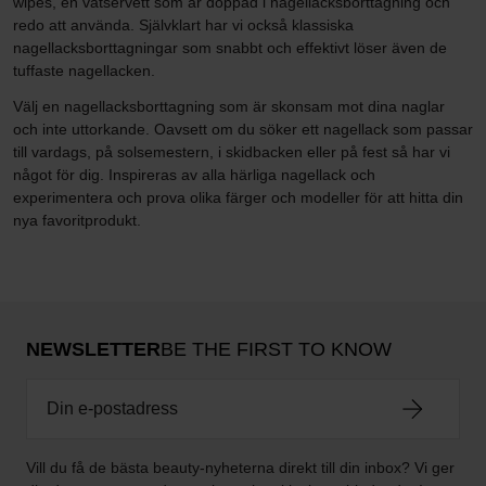
wipes, en våtservett som är doppad i nagellacksborttagning och
redo att använda. Självklart har vi också klassiska
nagellacksborttagningar som snabbt och effektivt löser även de
tuffaste nagellacken.
Välj en nagellacksborttagning som är skonsam mot dina naglar
och inte uttorkande. Oavsett om du söker ett nagellack som passar
till vardags, på solsemestern, i skidbacken eller på fest så har vi
något för dig. Inspireras av alla härliga nagellack och
experimentera och prova olika färger och modeller för att hitta din
nya favoritprodukt.
NEWSLETTER
BE THE FIRST TO KNOW
Vill du få de bästa beauty-nyheterna direkt till din inbox? Vi ger