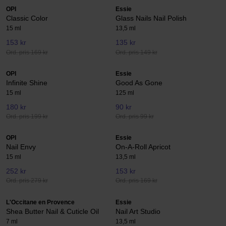
OPI
Essie
Classic Color
Glass Nails Nail Polish
15 ml
13,5 ml
153 kr
135 kr
Ord. pris 169 kr
Ord. pris 149 kr
OPI
Essie
Infinite Shine
Good As Gone
15 ml
125 ml
180 kr
90 kr
Ord. pris 199 kr
Ord. pris 99 kr
OPI
Essie
Nail Envy
On-A-Roll Apricot
15 ml
13,5 ml
252 kr
153 kr
Ord. pris 279 kr
Ord. pris 169 kr
L'Occitane en Provence
Essie
Shea Butter Nail & Cuticle Oil
Nail Art Studio
7 ml
13,5 ml