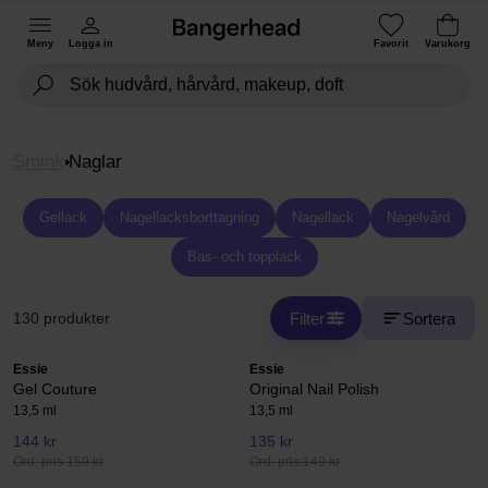
Meny
Logga in
Favorit
Varukorg
Smink
Naglar
Gellack
Nagellacksborttagning
Nagellack
Nagelvård
Bas- och topplack
Filter
Sortera
130 produkter
Essie
Essie
Gel Couture
Original Nail Polish
13,5 ml
13,5 ml
144 kr
135 kr
Ord. pris 159 kr
Ord. pris 149 kr