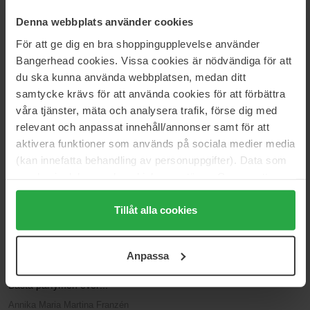
Denna webbplats använder cookies
Baserat på 146 recensioner
För att ge dig en bra shoppingupplevelse använder
Bangerhead cookies. Vissa cookies är nödvändiga för att
5
90%
du ska kunna använda webbplatsen, medan ditt
4
6%
samtycke krävs för att använda cookies för att förbättra
3
3%
våra tjänster, mäta och analysera trafik, förse dig med
relevant och anpassat innehåll/annonser samt för att
2
0%
aktivera funktioner som används på sociala medier media
1
1%
(kan innefatta behandling av personuppgifter). Data som
samlas in delas med cookieleverantören. Genom att
2024-12-26
trycka på "Tillåt alla cookies" accepterar du alla cookies,
Snabbt och smidigt bra doft
medan du under "Detaljer" kan anpassa användningen av
Tillåt alla cookies
cookies. Du kan när som helst återkalla ditt samtycke.
fredrik
För mer information se vår Cookie Policy samt vår
Anpassa
Integritetspolicy.
2024-12-06
Bästa parfymen ever!!!
Annika Maria Martina Franzén