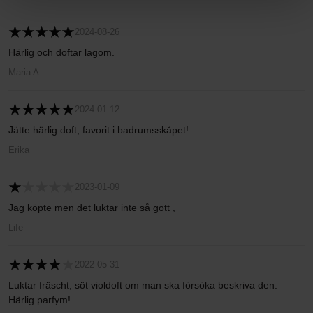
2024-08-26
Härlig och doftar lagom.
Maria A
2024-01-12
Jätte härlig doft, favorit i badrumsskåpet!
Erika
2023-01-09
Jag köpte men det luktar inte så gott ,
Life
2022-05-31
Luktar fräscht, söt violdoft om man ska försöka beskriva den.
Härlig parfym!