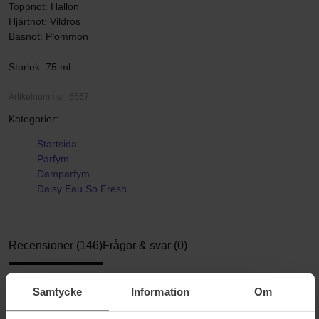
Toppnot: Hallon
Hjärtnot: Vildros
Basnot: Plommon
Storlek: 75 ml
Artikelnummer: 6567
Kategorier:
Startsida
Parfym
Damparfym
Daisy Eau So Fresh
Recensioner (146)
Frågor & svar (0)
Samtycke
Information
Om
4.8