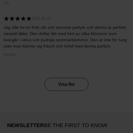
Ida
2022-05-22
Jag ville ha en frisk vår och sommar parfym och denna är perfekt
oavsett ålder. Den doftar lätt med hint av olika blommor som
övergår i citrus och pudriga sommarblommor. Den är inte för tung
utan man känner sig fräsch och livfull med denna parfym.
Amelia
Visa fler
NEWSLETTER
BE THE FIRST TO KNOW