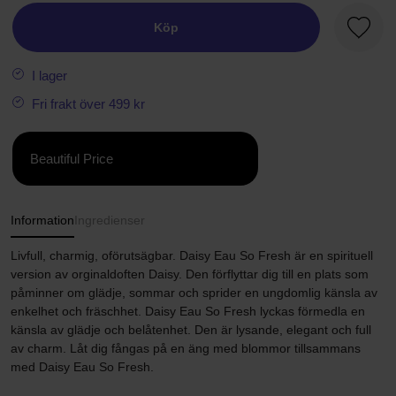
Köp
Favori
I lager
Fri frakt över 499 kr
Beautiful Price
Information
Ingredienser
Livfull, charmig, oförutsägbar. Daisy Eau So Fresh är en spirituell
version av orginaldoften Daisy. Den förflyttar dig till en plats som
påminner om glädje, sommar och sprider en ungdomlig känsla av
enkelhet och fräschhet. Daisy Eau So Fresh lyckas förmedla en
känsla av glädje och belåtenhet. Den är lysande, elegant och full
av charm. Låt dig fångas på en äng med blommor tillsammans
med Daisy Eau So Fresh.