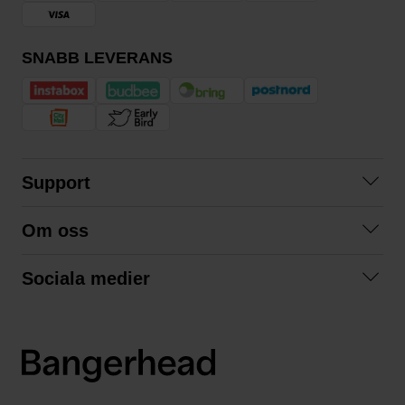
SNABB LEVERANS
Support
Kontakta oss
Om oss
Frågor och svar
Om oss
Köpvillkor
Sociala medier
Samarbeta med oss
Returer & ångrat köp
Facebook
Hållbarhet och miljö
Integritetspolicy
Instagram
Våra varumärken
LinkedIn
Våra fraktalternativ
Boka tid på Bangerhead studio