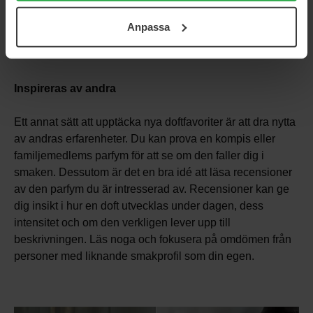
ditt samtycke. För mer information se vår Cookie Policy
Anpassa
samt vår Integritetspolicy.
Inspireras av andra
Ett annat sätt att upptäcka nya doftfavoriter är att dra nytta
av andras erfarenheter. Du kan prova en kompis eller
familjemedlems parfym för att se om den faller dig i
smaken. Dessutom är det en bra idé att läsa recensioner
av den parfym du är intresserad av. Recensioner kan ge
dig insikt i hur en doft utvecklas under dagen, dess
intensitet och om den verkligen lever upp till
beskrivningen. Läs noga och fokusera på omdömen från
personer med liknande smakprofil som din egen.