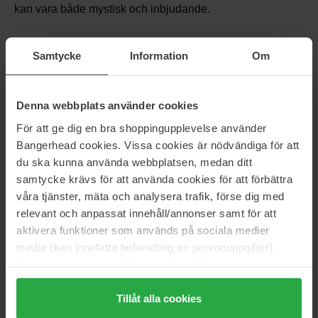
kan vara både mystisk och inbjudande.
Träiga dofter:
Inkluderar dofter med cederträ, sandelträ
Samtycke
Information
Om
och vetiver. Träiga parfymer tenderar att vara jordiga och
sofistikerade, vilket passar dig som vill ha en varm men
elegant doft.
Denna webbplats använder cookies
För att ge dig en bra shoppingupplevelse använder
Här
kan du läsa mer om de olika doftfamiljerna.
Bangerhead cookies. Vissa cookies är nödvändiga för att
du ska kunna använda webbplatsen, medan ditt
samtycke krävs för att använda cookies för att förbättra
våra tjänster, mäta och analysera trafik, förse dig med
relevant och anpassat innehåll/annonser samt för att
aktivera funktioner som används på sociala medier
media (kan innefatta behandling av personuppgifter).
Data som samlas in delas med cookieleverantören.
Genom att trycka på "Tillåt alla cookies" accepterar du
alla cookies, medan du under "Detaljer" kan anpassa
Tillåt alla cookies
användningen av cookies. Du kan när som helst återkalla