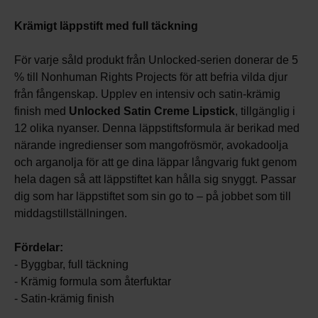
Krämigt läppstift med full täckning
För varje såld produkt från Unlocked-serien donerar de 5
% till Nonhuman Rights Projects för att befria vilda djur
från fångenskap. Upplev en intensiv och satin-krämig
finish med
Unlocked Satin Creme Lipstick
, tillgänglig i
12 olika nyanser. Denna läppstiftsformula är berikad med
närande ingredienser som mangofrösmör, avokadoolja
och arganolja för att ge dina läppar långvarig fukt genom
hela dagen så att läppstiftet kan hålla sig snyggt. Passar
dig som har läppstiftet som sin go to – på jobbet som till
middagstillställningen.
Fördelar:
- Byggbar, full täckning
- Krämig formula som återfuktar
- Satin-krämig finish