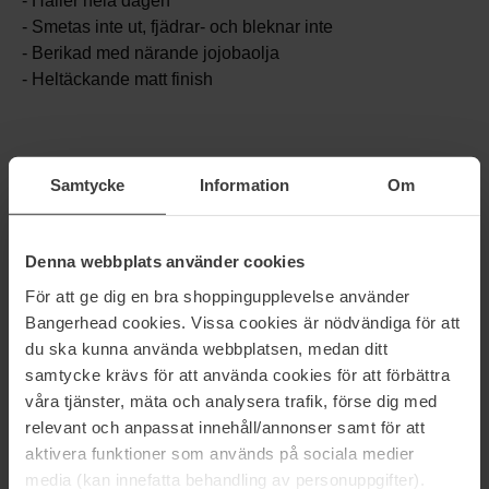
- Håller hela dagen
- Smetas inte ut, fjädrar- och bleknar inte
- Berikad med närande jojobaolja
- Heltäckande matt finish
Samtycke
Information
Om
Denna webbplats använder cookies
För att ge dig en bra shoppingupplevelse använder
Bangerhead cookies. Vissa cookies är nödvändiga för att
du ska kunna använda webbplatsen, medan ditt
samtycke krävs för att använda cookies för att förbättra
våra tjänster, mäta och analysera trafik, förse dig med
relevant och anpassat innehåll/annonser samt för att
aktivera funktioner som används på sociala medier
media (kan innefatta behandling av personuppgifter).