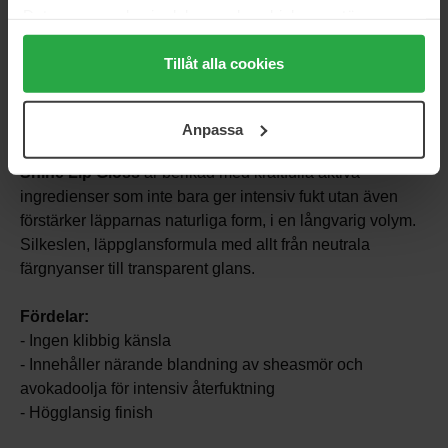
Data som samlas in delas med cookieleverantören.
Genom att trycka på "Tillåt alla cookies" accepterar du
alla cookies, medan du under "Detaljer" kan anpassa
Tillåt alla cookies
användningen av cookies. Du kan när som helst återkalla
Fylliga läppar & oemotståndlig glans
ditt samtycke. För mer information se vår Cookie Policy
Anpassa
samt vår Integritetspolicy.
Den silkeslena formulan i
Unreal Volumizing High
Shine Lip Gloss
är berikad med kraftfulla aktiva
ingredienser som inte bara ger intensiv fukt utan även
förstärker läpparnas naturliga form, i en långvarig volym.
Silkeslen, läppglansformula med allt från neutrala
färgnyanser till transparent glans.
Fördelar:
- Ingen klibbig känsla
- Innehåller närande blandning av sheasmör och
avokadoolja för intensiv återfuktning
- Högglansig finish