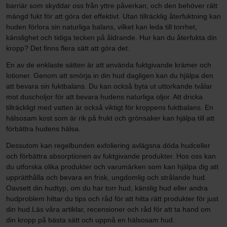
barriär som skyddar oss från yttre påverkan, och den behöver rätt
mängd fukt för att göra det effektivt. Utan tillräcklig återfuktning kan
huden förlora sin naturliga balans, vilket kan leda till torrhet,
känslighet och tidiga tecken på åldrande. Hur kan du återfukta din
kropp? Det finns flera sätt att göra det.
En av de enklaste sätten är att använda fuktgivande krämer och
lotioner. Genom att smörja in din hud dagligen kan du hjälpa den
att bevara sin fuktbalans. Du kan också byta ut uttorkande tvålar
mot duscholjor för att bevara hudens naturliga oljor. Att dricka
tillräckligt med vatten är också viktigt för kroppens fuktbalans. En
hälsosam kost som är rik på frukt och grönsaker kan hjälpa till att
förbättra hudens hälsa.
Dessutom kan regelbunden exfoliering avlägsna döda hudceller
och förbättra absorptionen av fuktgivande produkter. Hos oss kan
du utforska olika produkter och varumärken som kan hjälpa dig att
upprätthålla och bevara en frisk, ungdomlig och strålande hud.
Oavsett din hudtyp, om du har torr hud, känslig hud eller andra
hudproblem hittar du tips och råd för att hitta rätt produkter för just
din hud.Läs våra artiklar, recensioner och råd för att ta hand om
din kropp på bästa sätt och uppnå en hälsosam hud.