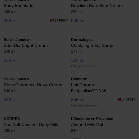
Sol de Janeiro
Sol de Janeiro
Body Badalada
Brazilian Bum Bum Cream
400 ml
240 ml
369 kr
Ej i lager
539 kr
Sol de Janeiro
Dermalogica
Bom Dia Bright Cream
Clarifying Body Spray
240 ml
177 ml
539 kr
324 kr
Ord. pris 360 kr
Sol de Janeiro
Biotherm
Rosa Charmosa Dewy Cream
Lait Corporel
240 ml
Body Lotion
800.0 ML
539 kr
355 kr
Ej i lager
Ord. pris 420 kr
KORRES
L'Occitane en Provence
Sea Salt Coconut Body Milk
Almond Milk Veil
200 ml
240 ml