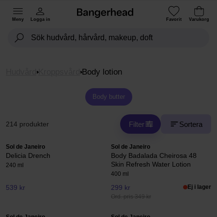
Meny
Logga in
Favorit
Varukorg
Hudvård
Kroppsvård
Body lotion
Body butter
Filter
Sortera
214 produkter
Sol de Janeiro
Sol de Janeiro
Delicia Drench
Body Badalada Cheirosa 48
Skin Refresh Water Lotion
240 ml
400 ml
539 kr
299 kr
Ej i lager
Ord. pris 349 kr