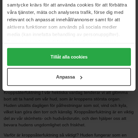
500 ml
samtycke krävs för att använda cookies för att förbättra
100 ml
våra tjänster, mäta och analysera trafik, förse dig med
189 kr
360 kr
relevant och anpassat innehåll/annonser samt för att
Ord. pris 399 kr
aktivera funktioner som används på sociala medier
media (kan innefatta behandling av personuppgifter).
Sida 1 av 9
Nästa
Data som samlas in delas med cookieleverantören.
Genom att trycka på "Tillåt alla cookies" accepterar du
alla cookies, medan du under "Detaljer" kan anpassa
Tillåt alla cookies
Visa fler
användningen av cookies. Du kan när som helst återkalla
ditt samtycke. För mer information se vår Cookie Policy
Anpassa
samt vår Integritetspolicy.
BODY LOTION
Kroppsåterfuktning I vår hektiska vardag tenderar vi att glömma
bort att ta hand om vår hud, som är kroppens största organ.
Huden utsätts dagligen för påfrestningar som sol, vind och kyla,
vilket kan göra den torr och känslig. Kroppsåterfuktning är en viktig
del av vår skönhets- och hudvårdsrutin, och den hjälper oss att
bevara hudens ungdomlighet och friskhet.
Varför är kroppsåterfuktning så viktigt? Huden fungerar som en