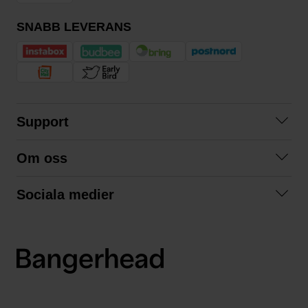
SNABB LEVERANS
Support
Kontakta oss
Om oss
Frågor och svar
Om oss
Köpvillkor
Sociala medier
Samarbeta med oss
Returer & ångrat köp
Facebook
Hållbarhet och miljö
Integritetspolicy
Instagram
Våra varumärken
LinkedIn
Våra fraktalternativ
Boka tid på Bangerhead studio