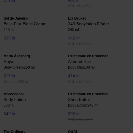
179 kr
401 kr
Ord. pris 445 kr
Sol de Janeiro
L:a Bruket
Beija Flor Elasti Cream
243 Bodylotion Fläder
240 ml
240 ml
539 kr
342 kr
Ord. pris 380 kr
Maria Åkerberg
L'Occitane en Provence
Royal
Almond Hair
Body Cream
250 ml
Body Mist
100 ml
315 kr
414 kr
Ord. pris 349 kr
Ord. pris 459 kr
Moroccanoil
L'Occitane en Provence
Body Lotion
Shea Butter
360 ml
Body Lotion
240 ml
349 kr
306 kr
Ord. pris 339 kr
The Ordinary
OUAI