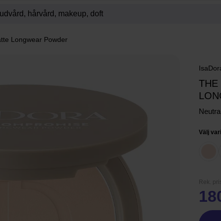
tte Longwear Powder
IsaDor
THE
LON
Neutra
Välj var
Rek. pri
18