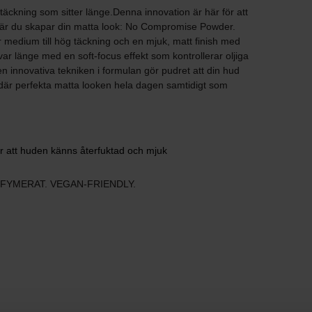
 täckning som sitter länge.Denna innovation är här för att
är du skapar din matta look: No Compromise Powder.
medium till hög täckning och en mjuk, matt finish med
kvar länge med en soft-focus effekt som kontrollerar oljiga
den innovativa tekniken i formulan gör pudret att din hud
där perfekta matta looken hela dagen samtidigt som
r att huden känns återfuktad och mjuk
RFYMERAT. VEGAN-FRIENDLY.