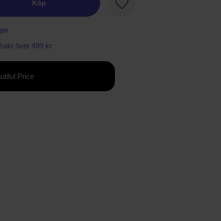
Köp
Favorit
ger
 frakt över 499 kr
utiful Price