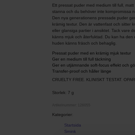
Ett pressat puder med medium till full, matt
stanna och du behöver inte kompromissa n
Den nya generationens pressade puder ger 
krämig textur. Den är vattenfast och sitter 
eller glansiga partier i ansiktet. Tack vare 
känns mjuk och återfuktad. Du kan ha den 
huden känns fräsch och behaglig.
Pressat puder med en krämig mjuk textur
Ger en medium till full täckning
Ger en utjämnande soft-focus effekt och gö
Transfer-proof och håller länge
CRUELTY FREE. KLINISKT TESTAT. OPA
Storlek: 7 g
Artikelnummer: 126055
Kategorier:
Startsida
Smink