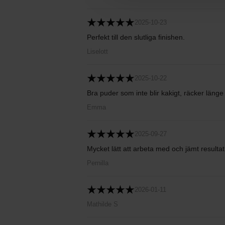
2025-10-23
Perfekt till den slutliga finishen.
Liselott
2025-10-22
Bra puder som inte blir kakigt, räcker länge 
Emma
2025-09-27
Mycket lätt att arbeta med och jämt resultat
Pernilla
2026-01-11
Mathilde S