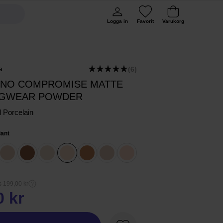
Logga in
Favorit
Varukorg
a
(6)
 NO COMPROMISE MATTE
GWEAR POWDER
l Porcelain
iant
s 199,00 kr
0 kr