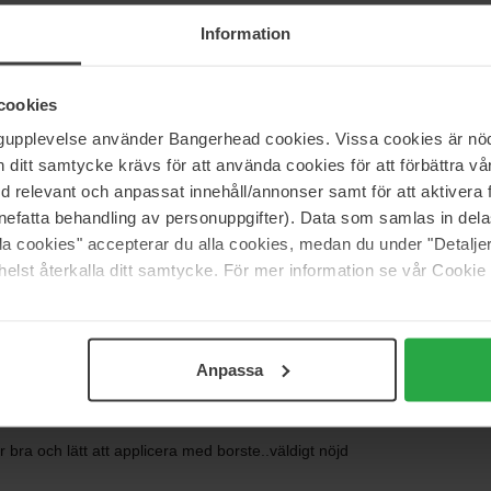
Information
r Powder
cookies
ngupplevelse använder Bangerhead cookies. Vissa cookies är nöd
itt samtycke krävs för att använda cookies för att förbättra vår
med relevant och anpassat innehåll/annonser samt för att aktiver
nefatta behandling av personuppgifter). Data som samlas in del
5
100%
alla cookies" accepterar du alla cookies, medan du under "Detal
4
0%
elst återkalla ditt samtycke. För mer information se vår Cookie
3
0%
2
0%
1
0%
Anpassa
r bra och lätt att applicera med borste..väldigt nöjd