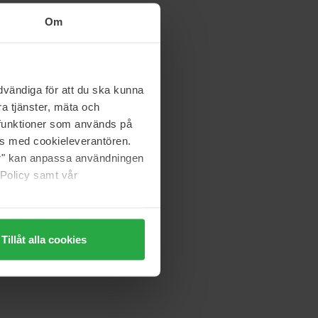
Om
vändiga för att du ska kunna
a tjänster, mäta och
a funktioner som används på
as med cookieleverantören.
jer" kan anpassa användningen
 Policy samt vår
Tillåt alla cookies