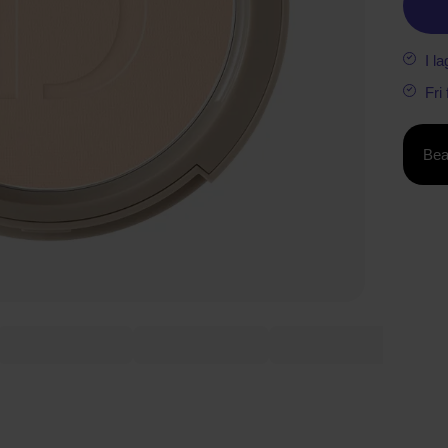
I la
Fri
Bea