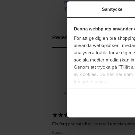
Puder
Samtycke
The No Compromise Matte Longwea
Denna webbplats använder 
Recensioner (6)
Frågor & svar (0)
För att ge dig en bra shoppi
använda webbplatsen, medan d
analysera trafik, förse dig 
sociala medier media (kan in
5
Genom att trycka på "Tillåt 
av cookies. Du kan när som h
Integritetspolicy.
Baserat på 6 recensioner
2026-08-02
Fin färg om man har lite färg i grunden,sitte
Karina