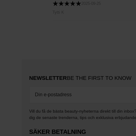
2025-09-25
Tytti K
NEWSLETTER
BE THE FIRST TO KNOW
Vill du få de bästa beauty-nyheterna direkt till din inbox
dig de senaste trenderna, tips och exklusiva erbjudand
SÄKER BETALNING