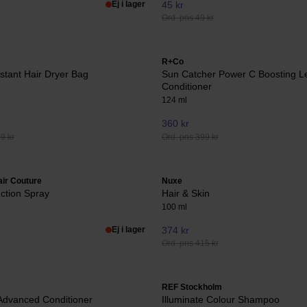
Ej i lager
45 kr
Ord. pris 49 kr
R+Co
stant Hair Dryer Bag
Sun Catcher Power C Boosting L
Conditioner
124 ml
360 kr
99 kr
Ord. pris 399 kr
ir Couture
Nuxe
ction Spray
Hair & Skin
100 ml
Ej i lager
374 kr
Ord. pris 415 kr
REF Stockholm
Advanced Conditioner
Illuminate Colour Shampoo