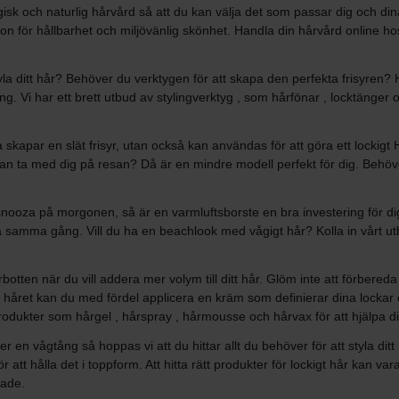
isk och naturlig hårvård så att du kan välja det som passar dig och di
för hållbarhet och miljövänlig skönhet. Handla din hårvård online hos 
a ditt hår? Behöver du verktygen för att skapa den perfekta frisyren? Hos o
lning. Vi har ett brett utbud av stylingverktyg , som hårfönar , locktänger
a skapar en slät frisyr, utan också kan användas för att göra ett lockig
an ta med dig på resan? Då är en mindre modell perfekt för dig. Behöv
nooza på morgonen, så är en varmluftsborste en bra investering för dig
 på samma gång. Vill du ha en beachlook med vågigt hår? Kolla in vårt 
otten när du vill addera mer volym till ditt hår. Glöm inte att förbered
året kan du med fördel applicera en kräm som definierar dina lockar oc
produkter som hårgel , hårspray , hårmousse och hårvax för att hjälpa di
r en vågtång så hoppas vi att du hittar allt du behöver för att styla ditt
r att hålla det i toppform. Att hitta rätt produkter för lockigt hår kan 
rade.