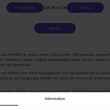
Sida 96 av 136
Föregående
Nästa
Visa fler
ad Hårvård har sedan starten varit grunden i Bangerheads verksamhet, 
lm i Stockholm möter vi många trendkänsliga kunder och kan snabbt s
ärke, By Bangerhead .
po och balsam men också vardagshjältar som värmeskydd och torrschamp
rt schampo ger dig glansiga längder och att du kan komma att bli beroe
g som vill ge ditt hår en boost av fukt och näring. Hos By Bangerhead 
st. Oavsett om du söker hårvård för män , hårvård för lockigt hår eller 
Information
ch olika prisklasser. Så skapar du den bästa hårvårdsrutinen – Produkt
t första steget i en bra hårvårdsrutin är att rengöra håret med schampo.