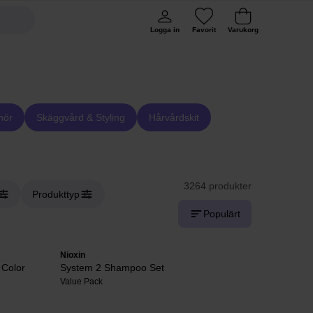
Logga in
Favorit
Varukorg
hör
Skäggvård & Styling
Hårvårdskit
3264 produkter
Produkttyp
Populärt
Nioxin
 Color
System 2 Shampoo Set
Value Pack