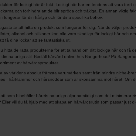
dukter för lockigt hår är fukt. Lockigt hår har en tendens att vara torr
lockarna och förhindra att de blir spröda och tråkiga. En annan viktig fak
m fungerar för din hårtyp och för dina specifika behov.
gaste är att hitta en produkt som fungerar för dig. När du väljer produkte
ter, alkohol och silikoner kan alla vara skadliga för lockigt hår och orsak
t få dina lockar att se fantastiska ut.
hitta de rätta produkterna för att ta hand om ditt lockiga hår och få det 
in naturliga stil. Beställ hårvård online hos Bangerhead! På Bangerhead 
 sortiment av hårvårdsprodukter.
ra av världens absolut främsta varumärken samt från mindre niche-brand
ies , hårklämmor och hårsnoddar som är skonsamma mot håret. Om du vill 
ngott som bibehåller hårets naturliga oljor samtidigt som det minimerar r
a? Eller vill du få hjälp med att skapa en hårvårdsrutin som passar jus