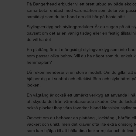
På Bangerhead erbjuder vi ett brett utbud av både ekolog
samarbetar endast med varumärken som delar vår passion 
samtidigt som du tar hand om ditt hår på bästa sätt.
Stylingverktyg och stylingprodukter Är du sugen på att styl
oavsett om det är en vanlig tisdag eller en festlig tillstäl
du vill ha det.
En plattång är ett mångsidigt stylingverktyg som inte bar
som passar olika behov. Vill du ha något som du enkelt k
hemmaplan?
Då rekommenderar vi en större modell. Om du gillar att s
hjälper dig att snabbt och effektivt föna och styla håret
looken.
En vågtång är också ett utmärkt verktyg att använda i hårb
att skydda det från värmebaserade skador. Om du lockat h
också plockat ihop våra favoriter bland klassiska styling
Oavsett om du behöver en plattång , locktång , hårfön elle
vackert och unikt, men det kräver ofta lite extra omsorg fö
som kan hjälpa till att hålla dina lockar mjuka och definie