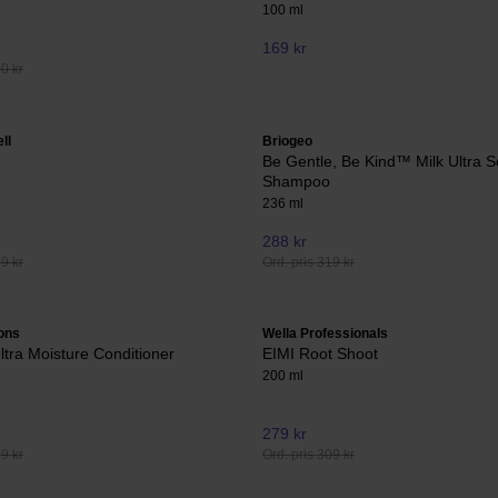
100 ml
169 kr
90 kr
ll
Briogeo
Be Gentle, Be Kind™ Milk Ultra S
Shampoo
236 ml
288 kr
09 kr
Ord. pris 319 kr
ons
Wella Professionals
Ultra Moisture Conditioner
EIMI Root Shoot
200 ml
279 kr
59 kr
Ord. pris 309 kr