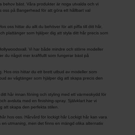
na behov bäst. Våra produkter är noga utvalda och vi
oss på Bangerhead för att göra ett hållbart val
ss hittar du allt du behöver för att piffa till ditt hår,
 och plattänger som hjälper dig att styla ditt hår precis som
t Hollywoodsvall. Vi har både mindre och större modeller
er du något mer kraftfullt som fungerar bäst på
. Hos oss hittar du ett brett utbud av modeller som
utbud av vågtänger som hjälper dig att skapa precis den
a ditt hår innan föning och styling med ett värmeskydd för
h avsluta med en finishing-spray. Självklart har vi
g att skapa den perfekta stilen.
 hår hos oss. Hårvård för lockigt hår Lockigt hår kan vara
vara en utmaning, men det finns en mängd olika alternativ