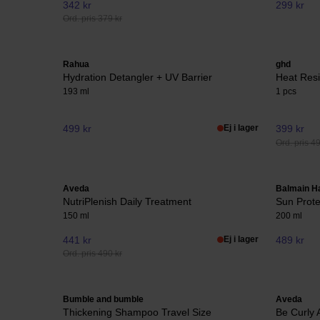
342 kr
299 kr
Ord. pris 379 kr
Rahua
ghd
Hydration Detangler + UV Barrier
Heat Resi
193 ml
1 pcs
499 kr
Ej i lager
399 kr
Ord. pris 4
Aveda
Balmain Ha
NutriPlenish Daily Treatment
Sun Prote
150 ml
200 ml
441 kr
Ej i lager
489 kr
Ord. pris 490 kr
Bumble and bumble
Aveda
Thickening Shampoo Travel Size
Be Curly 