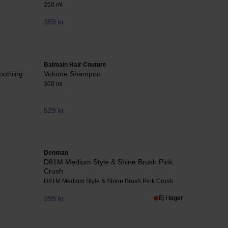
250 ml
359 kr
Balmain Hair Couture
oothing
Volume Shampoo
300 ml
529 kr
Denman
D81M Medium Style & Shine Brush Pink
Crush
D81M Medium Style & Shine Brush Pink Crush
399 kr
Ej i lager