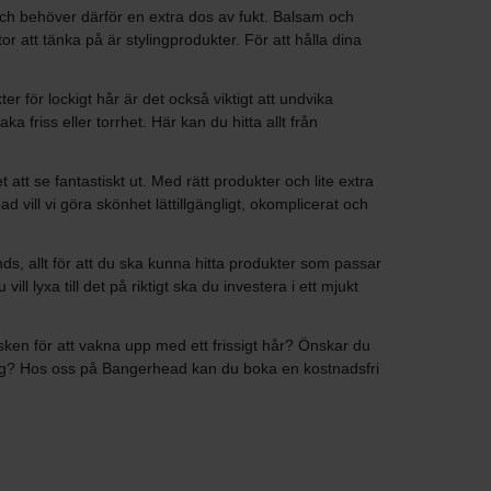
t och behöver därför en extra dos av fukt. Balsam och
tor att tänka på är stylingprodukter. För att hålla dina
r för lockigt hår är det också viktigt att undvika
a friss eller torrhet. Här kan du hitta allt från
att se fantastiskt ut. Med rätt produkter och lite extra
vill vi göra skönhet lättillgängligt, okomplicerat och
s, allt för att du ska kunna hitta produkter som passar
lyxa till det på riktigt ska du investera i ett mjukt
isken för att vakna upp med ett frissigt hår? Önskar du
t dig? Hos oss på Bangerhead kan du boka en kostnadsfri