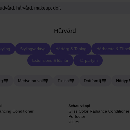
Hårvård
tyling
Stylingverktyg
Hårfärg & Toning
Hårborste & Tillbe
Extensions & löshår
Hårparfym
rg
Medvetna val
Finish
Doftfamilj
Hårtyp
il
Schwarzkopf
ancing Conditioner
Gliss Color Radiance Conditioner
Perfector
200 ml