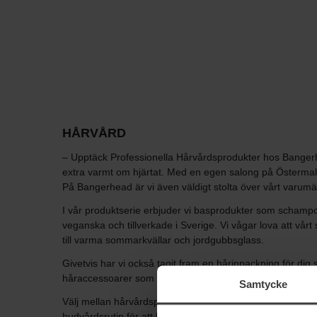
HÅRVÅRD
– Upptäck Professionella Hårvårdsprodukter hos Bangerhe
extra varmt om hjärtat. Med en egen salong på Österma
På Bangerhead är vi även väldigt stolta över vårt varum
I vår produktserie erbjuder vi basprodukter som scham
veganska och tillverkade i Sverige. Vi vågar lova att vå
till varma sommarkvällar och jordgubbsglass.
Givetvis har vi också tagit fram en hårinpackning för di
håraccessoarer som passar lika bra till vardags som på fe
Samtycke
Välj mellan hårvårdsprodukter från välkända varumärken o
hudvårdsrutin för att hålla håret friskt och glänsande. De