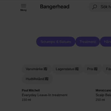
Meny
Schampo & Balsam
Treatment
Hårs
Varumärke
Lagerstatus
Pris
Fä
Hudtillstånd
Paul Mitchell
Moroccano
Everyday Leave-In treatment
Scalp Bal
150 ml
250 ml