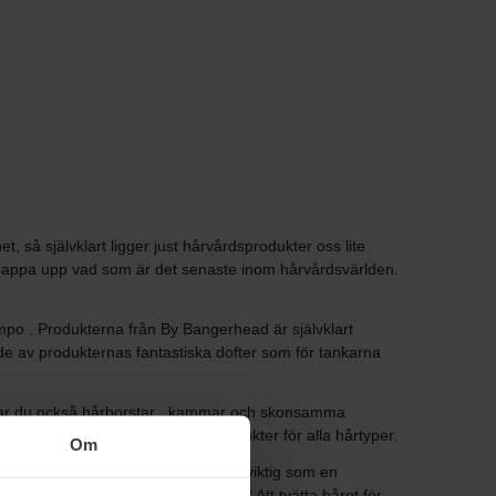
så självklart ligger just hårvårdsprodukter oss lite
nappa upp vad som är det senaste inom hårvårdsvärlden.
o . Produkterna från By Bangerhead är självklart
nde av produkternas fantastiska dofter som för tankarna
hittar du också hårborstar , kammar och skonsamma
hårvård online har vi hårvårdsprodukter för alla hårtyper.
Om
er & Tips En hårvårdsrutin är lika viktig som en
 Men hur ofta ska man tvätta håret? Att tvätta håret för