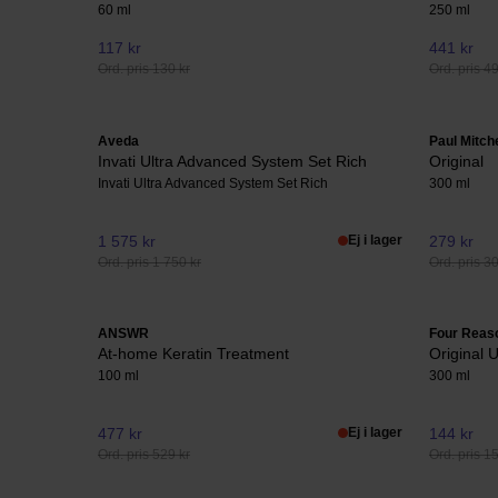
60 ml
250 ml
117 kr
441 kr
Ord. pris 130 kr
Ord. pris 4
Aveda
Paul Mitche
Invati Ultra Advanced System Set Rich
Original
Invati Ultra Advanced System Set Rich
300 ml
1 575 kr
Ej i lager
279 kr
Ord. pris 1 750 kr
Ord. pris 3
ANSWR
Four Reas
At-home Keratin Treatment
Original 
100 ml
300 ml
477 kr
Ej i lager
144 kr
Ord. pris 529 kr
Ord. pris 1