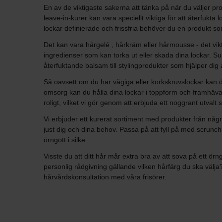
En av de viktigaste sakerna att tänka på när du väljer pro
leave-in-kurer kan vara speciellt viktiga för att återfukta 
lockar definierade och frissfria behöver du en produkt so
Det kan vara hårgelé , hårkräm eller hårmousse - det vikti
ingredienser som kan torka ut eller skada dina lockar. Sulfa
återfuktande balsam till stylingprodukter som hjälper dig at
Så oavsett om du har vågiga eller korkskruvslockar kan du 
omsorg kan du hålla dina lockar i toppform och framhäva d
roligt, vilket vi gör genom att erbjuda ett noggrant utvalt
Vi erbjuder ett kurerat sortiment med produkter från någ
just dig och dina behov. Passa på att fyll på med scrunch
örngott i silke.
Visste du att ditt hår mår extra bra av att sova på ett ör
personlig rådgivning gällande vilken hårfärg du ska välj
hårvårdskonsultation med våra frisörer.