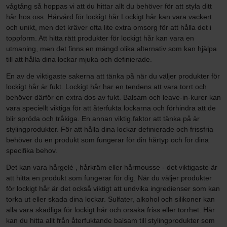
vågtång så hoppas vi att du hittar allt du behöver för att styla ditt
hår hos oss. Hårvård för lockigt hår Lockigt hår kan vara vackert
och unikt, men det kräver ofta lite extra omsorg för att hålla det i
toppform. Att hitta rätt produkter för lockigt hår kan vara en
utmaning, men det finns en mängd olika alternativ som kan hjälpa
till att hålla dina lockar mjuka och definierade.
En av de viktigaste sakerna att tänka på när du väljer produkter för
lockigt hår är fukt. Lockigt hår har en tendens att vara torrt och
behöver därför en extra dos av fukt. Balsam och leave-in-kurer kan
vara speciellt viktiga för att återfukta lockarna och förhindra att de
blir spröda och tråkiga. En annan viktig faktor att tänka på är
stylingprodukter. För att hålla dina lockar definierade och frissfria
behöver du en produkt som fungerar för din hårtyp och för dina
specifika behov.
Det kan vara hårgelé , hårkräm eller hårmousse - det viktigaste är
att hitta en produkt som fungerar för dig. När du väljer produkter
för lockigt hår är det också viktigt att undvika ingredienser som kan
torka ut eller skada dina lockar. Sulfater, alkohol och silikoner kan
alla vara skadliga för lockigt hår och orsaka friss eller torrhet. Här
kan du hitta allt från återfuktande balsam till stylingprodukter som