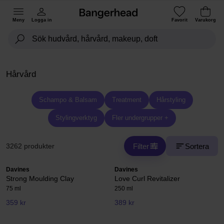
Meny
Logga in
Favorit
Varukorg
Hårvård
Schampo & Balsam
Treatment
Hårstyling
Stylingverktyg
Fler undergrupper +
Filter
Sortera
3262 produkter
Davines
Davines
Strong Moulding Clay
Love Curl Revitalizer
75 ml
250 ml
359 kr
389 kr