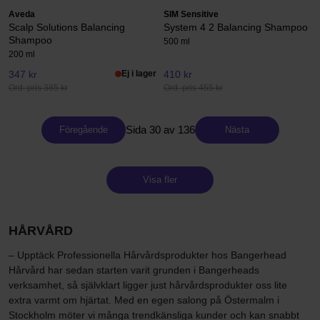
Aveda
SIM Sensitive
Scalp Solutions Balancing
System 4 2 Balancing Shampoo
Shampoo
500 ml
200 ml
347 kr
Ej i lager
410 kr
Ord. pris 385 kr
Ord. pris 455 kr
Sida 30 av 136
Föregående
Nästa
Visa fler
HÅRVÅRD
– Upptäck Professionella Hårvårdsprodukter hos Bangerhead
Hårvård har sedan starten varit grunden i Bangerheads
verksamhet, så självklart ligger just hårvårdsprodukter oss lite
extra varmt om hjärtat. Med en egen salong på Östermalm i
Stockholm möter vi många trendkänsliga kunder och kan snabbt