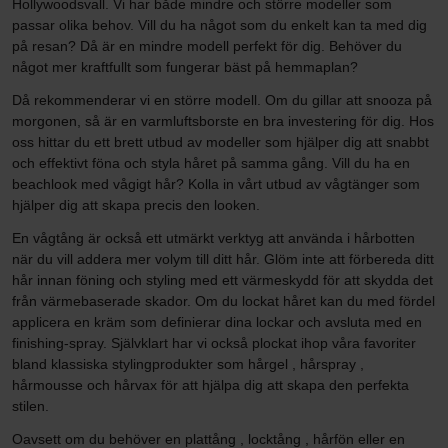
Hollywoodsvall. Vi har både mindre och större modeller som
passar olika behov. Vill du ha något som du enkelt kan ta med dig
på resan? Då är en mindre modell perfekt för dig. Behöver du
något mer kraftfullt som fungerar bäst på hemmaplan?
Då rekommenderar vi en större modell. Om du gillar att snooza på
morgonen, så är en varmluftsborste en bra investering för dig. Hos
oss hittar du ett brett utbud av modeller som hjälper dig att snabbt
och effektivt föna och styla håret på samma gång. Vill du ha en
beachlook med vågigt hår? Kolla in vårt utbud av vågtänger som
hjälper dig att skapa precis den looken.
En vågtång är också ett utmärkt verktyg att använda i hårbotten
när du vill addera mer volym till ditt hår. Glöm inte att förbereda ditt
hår innan föning och styling med ett värmeskydd för att skydda det
från värmebaserade skador. Om du lockat håret kan du med fördel
applicera en kräm som definierar dina lockar och avsluta med en
finishing-spray. Självklart har vi också plockat ihop våra favoriter
bland klassiska stylingprodukter som hårgel , hårspray ,
hårmousse och hårvax för att hjälpa dig att skapa den perfekta
stilen.
Oavsett om du behöver en plattång , locktång , hårfön eller en