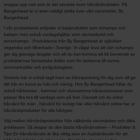
snappa upp vad som är det senaste inom hårvårdsvärlden. På
Bangerhead är vi även väldigt stolta över vårt varumärke, By
Bangerhead .
I vår produktserie erbjuder vi basprodukter som schampo och
balsam men också vardagshjältar som värmeskydd och
torrschampo . Produkterna från By Bangerhead är självklart
veganska och tillverkade i Sverige. Vi vågar lova att vårt schampo
ger dig glansiga längder och att du kan komma att bli beroende av
produkternas fantastiska dofter som för tankarna till varma
sommarkvällar och jordgubbsglass.
Givetvis har vi också tagit fram en hårinpackning för dig som vill ge
ditt hår en boost av fukt och näring. Hos By Bangerhead hittar du
också hårborstar , kammar och skonsamma håraccessoarer som
passar lika bra till vardags som på fest. Oavsett om du söker
hårvård för män , hårvård för lockigt hår eller hårvård online har vi
hårvårdsprodukter för alla hårtyper.
Välj mellan hårvårdsprodukter från välkända varumärken och olika
prisklasser. Så skapar du den bästa hårvårdsrutinen – Produkter &
Tips En hårvårdsrutin är lika viktig som en hudvårdsrutin för att