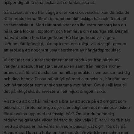
hjälper dig att få dina lockar att se fantastiska ut.
Så oavsett om du har vågiga eller korkskruvslockar kan du hitta de
rätta produkterna för att ta hand om ditt lockiga hår och få det att
se fantastiskt ut. Med rätt produkter och lite extra omsorg kan du
hålla dina lockar i toppform och framhäva din naturliga stil. Beställ
hårvård online hos Bangerhead! På Bangerhead vill vi göra
skönhet lättillgängligt, okomplicerat och roligt, vilket vi gör genom
att erbjuda ett noggrant utvalt sortiment av hårvårdsprodukter.
Vi erbjuder ett kurerat sortiment med produkter från några av
världens absolut främsta varumärken samt från mindre niche-
brands, allt för att du ska kunna hitta produkter som passar just dig
och dina behov. Passa på att fyll på med scrunchies , hårklämmor
och hårsnoddar som är skonsamma mot håret. Om du vill lyxa till
det på riktigt ska du investera i ett mjukt örngott i silke.
Visste du att ditt hår mår extra bra av att sova på ett örngott som
bibehåller hårets naturliga oljor samtidigt som det minimerar risken
för att vakna upp med ett frissigt hår? Önskar du personlig
rådgivning gällande vilken hårfärg du ska välja? Eller vill du få hjälp
med att skapa en hårvårdsrutin som passar just dig? Hos oss på
Bangerhead kan du boka en kostnadsfri hårvårdskonsultation med