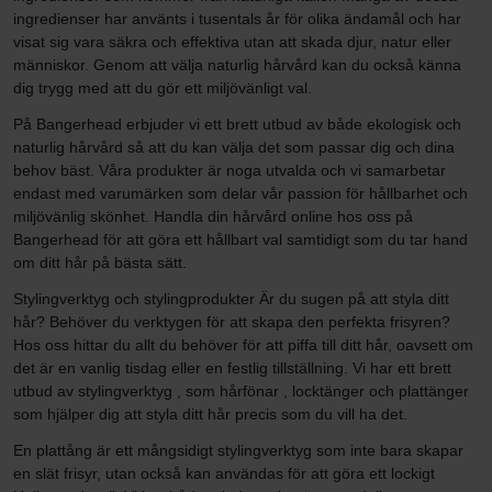
ingredienser har använts i tusentals år för olika ändamål och har
visat sig vara säkra och effektiva utan att skada djur, natur eller
människor. Genom att välja naturlig hårvård kan du också känna
dig trygg med att du gör ett miljövänligt val.
På Bangerhead erbjuder vi ett brett utbud av både ekologisk och
naturlig hårvård så att du kan välja det som passar dig och dina
behov bäst. Våra produkter är noga utvalda och vi samarbetar
endast med varumärken som delar vår passion för hållbarhet och
miljövänlig skönhet. Handla din hårvård online hos oss på
Bangerhead för att göra ett hållbart val samtidigt som du tar hand
om ditt hår på bästa sätt.
Stylingverktyg och stylingprodukter Är du sugen på att styla ditt
hår? Behöver du verktygen för att skapa den perfekta frisyren?
Hos oss hittar du allt du behöver för att piffa till ditt hår, oavsett om
det är en vanlig tisdag eller en festlig tillställning. Vi har ett brett
utbud av stylingverktyg , som hårfönar , locktänger och plattänger
som hjälper dig att styla ditt hår precis som du vill ha det.
En plattång är ett mångsidigt stylingverktyg som inte bara skapar
en slät frisyr, utan också kan användas för att göra ett lockigt