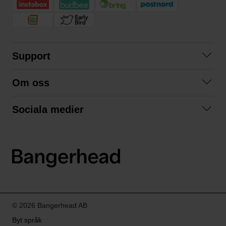
Support
Kontakta oss
Om oss
Frågor och svar
Om oss
Köpvillkor
Sociala medier
Samarbeta med oss
Returer & ångrat köp
Facebook
Hållbarhet och miljö
Integritetspolicy
Instagram
Våra varumärken
LinkedIn
Våra fraktalternativ
Boka tid på Bangerhead studio
© 2026 Bangerhead AB
Byt språk