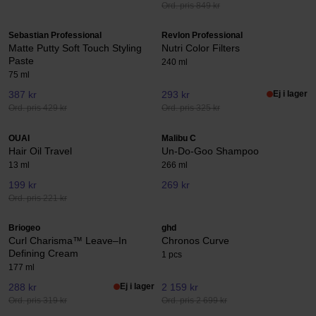
Ord. pris 849 kr
Sebastian Professional
Revlon Professional
Matte Putty Soft Touch Styling
Nutri Color Filters
Paste
240 ml
75 ml
387 kr
293 kr
Ej i lager
Ord. pris 429 kr
Ord. pris 325 kr
OUAI
Malibu C
Hair Oil Travel
Un-Do-Goo Shampoo
13 ml
266 ml
199 kr
269 kr
Ord. pris 221 kr
Briogeo
ghd
Curl Charisma™ Leave–In
Chronos Curve
Defining Cream
1 pcs
177 ml
288 kr
Ej i lager
2 159 kr
Ord. pris 319 kr
Ord. pris 2 699 kr