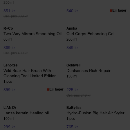
250 ml
351 kr
540 kr
Ej i lager
Ord. pris 389 kr
R+Co
Amika
Two-Way Mirrors Smoothing Oil
Curl Corps Enhancing Gel
60 ml
200 ml
369 kr
349 kr
Ord. pris 409 kr
Lenoites
Goldwell
Wild Boar Hair Brush With
Dualsenses Rich Repair
Cleaning Tool Limited Edition
150 ml
1 pcs
399 kr
Ej i lager
225 kr
Ord. pris 249 kr
L'ANZA
BaByliss
Lanza keratin Healing oil
Hydro-Fusion Big Hair Air Styler
100 ml
1 pcs
299 kr
765 kr