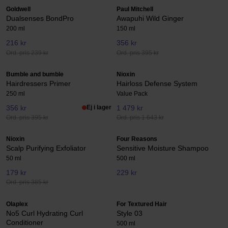
Goldwell
Paul Mitchell
Dualsenses BondPro
Awapuhi Wild Ginger
200 ml
150 ml
216 kr
356 kr
Ord. pris 239 kr
Ord. pris 395 kr
Bumble and bumble
Nioxin
Hairdressers Primer
Hairloss Defense System
250 ml
Value Pack
356 kr
Ej i lager
1 479 kr
Ord. pris 395 kr
Ord. pris 1 643 kr
Nioxin
Four Reasons
Scalp Purifying Exfoliator
Sensitive Moisture Shampoo
50 ml
500 ml
179 kr
229 kr
Ord. pris 385 kr
Olaplex
For Textured Hair
No5 Curl Hydrating Curl
Style 03
Conditioner
500 ml