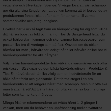
torrschampo . Produkterna från By Bangerhead är självklart
veganska och tillverkade i Sverige. Vi vågar lova att vårt schampo
ger dig glansiga längder och att du kan komma att bli beroende av
produkternas fantastiska dofter som för tankarna till varma
sommarkvällar och jordgubbsglass.
Givetvis har vi också tagit fram en hårinpackning för dig som vill ge
ditt hår en boost av fukt och näring. Hos By Bangerhead hittar du
också hårborstar , kammar och skonsamma håraccessoarer som
passar lika bra till vardags som på fest. Oavsett om du söker
hårvård för män , hårvård för lockigt hår eller hårvård online har vi
hårvårdsprodukter för alla hårtyper.
Välj mellan hårvårdsprodukter från välkända varumärken och olika
prisklasser. Så skapar du den bästa hårvårdsrutinen – Produkter &
Tips En hårvårdsrutin är lika viktig som en hudvårdsrutin för att
hålla håret friskt och glänsande. Det första steget i en bra
hårvårdsrutin är att rengöra håret med schampo. Men hur ofta ska
man tvätta håret? Att tvätta håret för ofta kan rensa bort naturliga
fetter som kan torka ut hårbotten.
Många frisörer rekommenderar att tvätta håret 1–2 gånger i
veckan, men om du behöver en uppfräschning mellan tvättarna