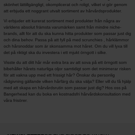
skönhet lättillgängligt, okomplicerat och roligt, vilket vi gör genom
att erbjuda ett noggrant utvalt sortiment av hårvårdsprodukter.
Vi erbjuder ett kurerat sortiment med produkter från några av
världens absolut främsta varumärken samt från mindre niche-
brands, allt för att du ska kunna hitta produkter som passar just dig
och dina behov. Passa på att fyll på med scrunchies , hårklämmor
och hårsnoddar som är skonsamma mot håret. Om du vill lyxa till
det på riktigt ska du investera i ett mjukt örngott i silke.
Visste du att ditt hår mår extra bra av att sova på ett örngott som
bibehåller hårets naturliga oljor samtidigt som det minimerar risken
för att vakna upp med ett frissigt hår? Önskar du personlig
rådgivning gällande vilken hårfärg du ska välja? Eller vill du få hjälp
med att skapa en hårvårdsrutin som passar just dig? Hos oss på
Bangerhead kan du boka en kostnadsfri hårvårdskonsultation med
våra frisörer.