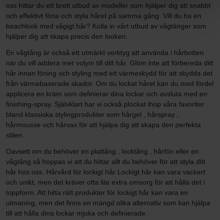
oss hittar du ett brett utbud av modeller som hjälper dig att snabbt
och effektivt föna och styla håret på samma gång. Vill du ha en
beachlook med vågigt hår? Kolla in vårt utbud av vågtänger som
hjälper dig att skapa precis den looken.
En vågtång är också ett utmärkt verktyg att använda i hårbotten
när du vill addera mer volym till ditt hår. Glöm inte att förbereda ditt
hår innan föning och styling med ett värmeskydd för att skydda det
från värmebaserade skador. Om du lockat håret kan du med fördel
applicera en kräm som definierar dina lockar och avsluta med en
finishing-spray. Självklart har vi också plockat ihop våra favoriter
bland klassiska stylingprodukter som hårgel , hårspray ,
hårmousse och hårvax för att hjälpa dig att skapa den perfekta
stilen.
Oavsett om du behöver en plattång , locktång , hårfön eller en
vågtång så hoppas vi att du hittar allt du behöver för att styla ditt
hår hos oss. Hårvård för lockigt hår Lockigt hår kan vara vackert
och unikt, men det kräver ofta lite extra omsorg för att hålla det i
toppform. Att hitta rätt produkter för lockigt hår kan vara en
utmaning, men det finns en mängd olika alternativ som kan hjälpa
till att hålla dina lockar mjuka och definierade.