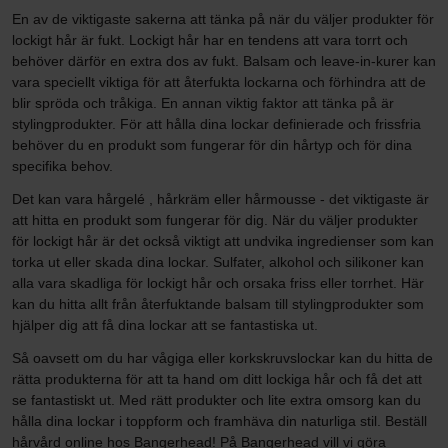
En av de viktigaste sakerna att tänka på när du väljer produkter för
lockigt hår är fukt. Lockigt hår har en tendens att vara torrt och
behöver därför en extra dos av fukt. Balsam och leave-in-kurer kan
vara speciellt viktiga för att återfukta lockarna och förhindra att de
blir spröda och tråkiga. En annan viktig faktor att tänka på är
stylingprodukter. För att hålla dina lockar definierade och frissfria
behöver du en produkt som fungerar för din hårtyp och för dina
specifika behov.
Det kan vara hårgelé , hårkräm eller hårmousse - det viktigaste är
att hitta en produkt som fungerar för dig. När du väljer produkter
för lockigt hår är det också viktigt att undvika ingredienser som kan
torka ut eller skada dina lockar. Sulfater, alkohol och silikoner kan
alla vara skadliga för lockigt hår och orsaka friss eller torrhet. Här
kan du hitta allt från återfuktande balsam till stylingprodukter som
hjälper dig att få dina lockar att se fantastiska ut.
Så oavsett om du har vågiga eller korkskruvslockar kan du hitta de
rätta produkterna för att ta hand om ditt lockiga hår och få det att
se fantastiskt ut. Med rätt produkter och lite extra omsorg kan du
hålla dina lockar i toppform och framhäva din naturliga stil. Beställ
hårvård online hos Bangerhead! På Bangerhead vill vi göra