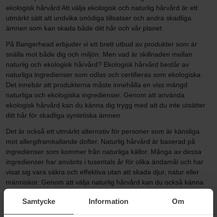
ekologisk hårvård Att välja ekologisk och naturlig hårvård är ett
utmärkt sätt att undvika onödiga tillsatser och andra skadliga
ämnen som kan skada både ditt hår och vår planet.
På Bangerhead erbjuder vi ett brett utbud av produkter som är
snälla mot både dig och miljön. Men vad är skillnaden mellan
naturlig och ekologisk hårvård? Ekologisk hårvård består av
naturliga ingredienser som odlas och certifieras som ekologiska.
Det innebär att produkterna måste innehålla en viss mängd
naturliga och ekologiska ingredienser. Genom att använda
ekologisk hårvård kan du känna dig trygg med att du inte utsätter
ditt hår för skadliga syntetiska ämnen.
Det är också ett utmärkt alternativ för personer som är känsliga
mot allergiframkallande dofter. Naturlig hårvård är baserad på
ingredienser som kommer från naturliga källor. Många av dessa
ingredienser har använts i tusentals år för olika ändamål och har
visat sig vara säkra och effektiva utan att skada djur, natur eller
människor. Genom att välja naturlig hårvård kan du också känna
dig trygg med att du gör ett miljövänligt val.
Samtycke
Information
Om
På Bangerhead erbjuder vi ett brett utbud av både ekologisk och