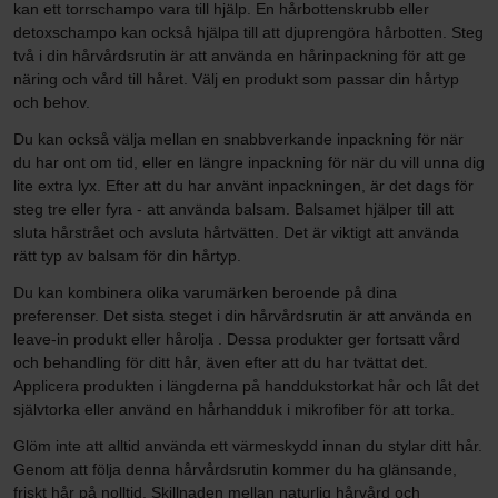
kan ett torrschampo vara till hjälp. En hårbottenskrubb eller
detoxschampo kan också hjälpa till att djuprengöra hårbotten. Steg
två i din hårvårdsrutin är att använda en hårinpackning för att ge
näring och vård till håret. Välj en produkt som passar din hårtyp
och behov.
Du kan också välja mellan en snabbverkande inpackning för när
du har ont om tid, eller en längre inpackning för när du vill unna dig
lite extra lyx. Efter att du har använt inpackningen, är det dags för
steg tre eller fyra - att använda balsam. Balsamet hjälper till att
sluta hårstrået och avsluta hårtvätten. Det är viktigt att använda
rätt typ av balsam för din hårtyp.
Du kan kombinera olika varumärken beroende på dina
preferenser. Det sista steget i din hårvårdsrutin är att använda en
leave-in produkt eller hårolja . Dessa produkter ger fortsatt vård
och behandling för ditt hår, även efter att du har tvättat det.
Applicera produkten i längderna på handdukstorkat hår och låt det
självtorka eller använd en hårhandduk i mikrofiber för att torka.
Glöm inte att alltid använda ett värmeskydd innan du stylar ditt hår.
Genom att följa denna hårvårdsrutin kommer du ha glänsande,
friskt hår på nolltid. Skillnaden mellan naturlig hårvård och