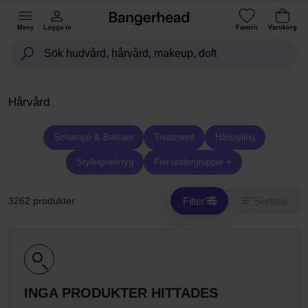
Meny
Logga in
Favorit
Varukorg
Hårvård
Schampo & Balsam
Treatment
Hårstyling
Stylingverktyg
Fler undergrupper +
Filter
Sortera
3262 produkter
INGA PRODUKTER HITTADES