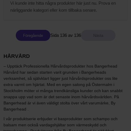
Vi kunde inte hitta några produkter här just nu. Prova en
närliggande kategori eller kom tillbaka senare.
Sida 136 av 136
Föregående
HÅRVÅRD
– Upptäck Professionella Hårvårdsprodukter hos Bangerhead
Hårvård har sedan starten varit grunden i Bangerheads
verksamhet, så självklart ligger just hårvårdsprodukter oss lite
extra varmt om hjärtat. Med en egen salong på Östermalm i
Stockholm möter vi många trendkänsliga kunder och kan snabbt
snappa upp vad som är det senaste inom hårvårdsvärlden. På
Bangerhead är vi även väldigt stolta över vårt varumärke, By
Bangerhead .
I vår produktserie erbjuder vi basprodukter som schampo och
balsam men också vardagshjältar som värmeskydd och