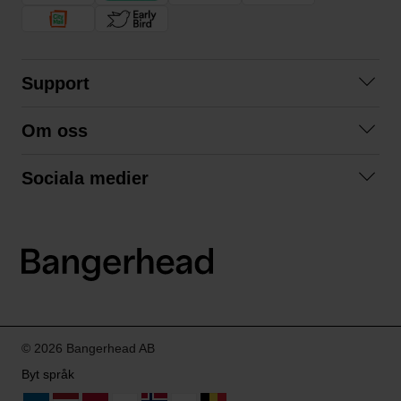
Support
Kontakta oss
Om oss
Frågor och svar
Om oss
Köpvillkor
Sociala medier
Samarbeta med oss
Returer & ångrat köp
Facebook
Hållbarhet och miljö
Integritetspolicy
Instagram
Våra varumärken
LinkedIn
Våra fraktalternativ
Boka tid på Bangerhead studio
© 2026 Bangerhead AB
Byt språk