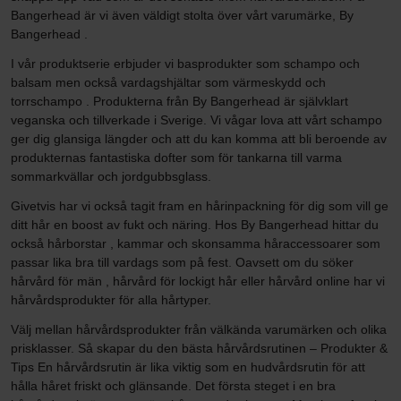
Bangerhead är vi även väldigt stolta över vårt varumärke, By
Bangerhead .
I vår produktserie erbjuder vi basprodukter som schampo och
balsam men också vardagshjältar som värmeskydd och
torrschampo . Produkterna från By Bangerhead är självklart
veganska och tillverkade i Sverige. Vi vågar lova att vårt schampo
ger dig glansiga längder och att du kan komma att bli beroende av
produkternas fantastiska dofter som för tankarna till varma
sommarkvällar och jordgubbsglass.
Givetvis har vi också tagit fram en hårinpackning för dig som vill ge
ditt hår en boost av fukt och näring. Hos By Bangerhead hittar du
också hårborstar , kammar och skonsamma håraccessoarer som
passar lika bra till vardags som på fest. Oavsett om du söker
hårvård för män , hårvård för lockigt hår eller hårvård online har vi
hårvårdsprodukter för alla hårtyper.
Välj mellan hårvårdsprodukter från välkända varumärken och olika
prisklasser. Så skapar du den bästa hårvårdsrutinen – Produkter &
Tips En hårvårdsrutin är lika viktig som en hudvårdsrutin för att
hålla håret friskt och glänsande. Det första steget i en bra