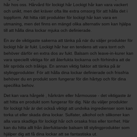
hår hos oss. Hårvård för lockigt hår Lockigt hår kan vara vackert
och unikt, men det kräver ofta lite extra omsorg för att hålla det i
toppform. Att hitta rätt produkter för lockigt hår kan vara en
utmaning, men det finns en mängd olika alternativ som kan hjälpa
till att hålla dina lockar mjuka och definierade.
En av de viktigaste sakerna att tänka på när du väljer produkter för
lockigt hår är fukt. Lockigt hår har en tendens att vara torrt och
behöver därför en extra dos av fukt. Balsam och leave-in-kurer kan
vara speciellt viktiga för att återfukta lockarna och förhindra att de
blir spröda och tråkiga. En annan viktig faktor att tänka på är
stylingprodukter. För att hålla dina lockar definierade och frissfria
behöver du en produkt som fungerar för din hårtyp och för dina
specifika behov.
Det kan vara hårgelé , hårkräm eller hårmousse - det viktigaste är
att hitta en produkt som fungerar för dig. När du väljer produkter
för lockigt hår är det också viktigt att undvika ingredienser som kan
torka ut eller skada dina lockar. Sulfater, alkohol och silikoner kan
alla vara skadliga för lockigt hår och orsaka friss eller torrhet. Här
kan du hitta allt från återfuktande balsam till stylingprodukter som
hjälper dig att få dina lockar att se fantastiska ut.