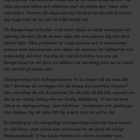
visat sig vara säkra och effektiva utan att skada djur, natur eller
människor. Genom att välja naturlig hårvård kan du också känna
dig trygg med att du gör ett miljövänligt val.
På Bangerhead erbjuder vi ett brett utbud av både ekologisk och
naturlig hårvård så att du kan välja det som passar dig och dina
behov bäst. Våra produkter är noga utvalda och vi samarbetar
endast med varumärken som delar vår passion för hållbarhet och
miljövänlig skönhet. Handla din hårvård online hos oss på
Bangerhead för att göra ett hållbart val samtidigt som du tar hand
om ditt hår på bästa sätt.
Stylingverktyg och stylingprodukter Är du sugen på att styla ditt
hår? Behöver du verktygen för att skapa den perfekta frisyren?
Hos oss hittar du allt du behöver för att piffa till ditt hår, oavsett om
det är en vanlig tisdag eller en festlig tillställning. Vi har ett brett
utbud av stylingverktyg , som hårfönar , locktänger och plattänger
som hjälper dig att styla ditt hår precis som du vill ha det.
En plattång är ett mångsidigt stylingverktyg som inte bara skapar
en slät frisyr, utan också kan användas för att göra ett lockigt
Hollywoodsvall. Vi har både mindre och större modeller som