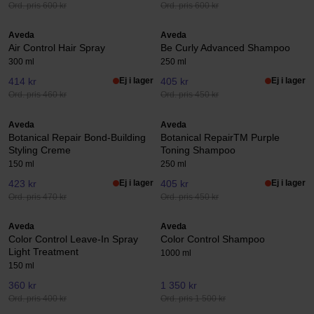
Ord. pris 600 kr
Ord. pris 600 kr
Aveda
Aveda
Air Control Hair Spray
Be Curly Advanced Shampoo
300 ml
250 ml
414 kr
Ej i lager
405 kr
Ej i lager
Ord. pris 460 kr
Ord. pris 450 kr
Aveda
Aveda
Botanical Repair Bond-Building
Botanical RepairTM Purple
Styling Creme
Toning Shampoo
150 ml
250 ml
423 kr
Ej i lager
405 kr
Ej i lager
Ord. pris 470 kr
Ord. pris 450 kr
Aveda
Aveda
Color Control Leave-In Spray
Color Control Shampoo
Light Treatment
1000 ml
150 ml
360 kr
1 350 kr
Ord. pris 400 kr
Ord. pris 1 500 kr