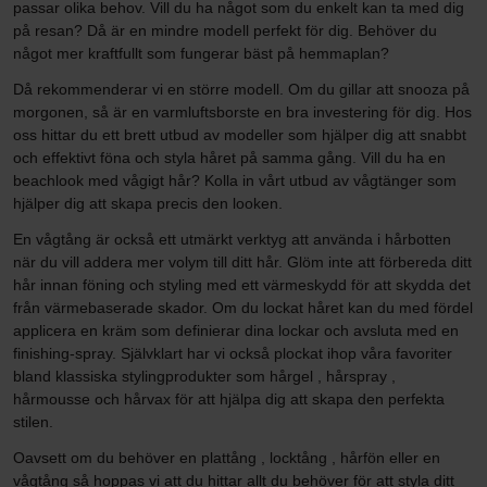
passar olika behov. Vill du ha något som du enkelt kan ta med dig
på resan? Då är en mindre modell perfekt för dig. Behöver du
något mer kraftfullt som fungerar bäst på hemmaplan?
Då rekommenderar vi en större modell. Om du gillar att snooza på
morgonen, så är en varmluftsborste en bra investering för dig. Hos
oss hittar du ett brett utbud av modeller som hjälper dig att snabbt
och effektivt föna och styla håret på samma gång. Vill du ha en
beachlook med vågigt hår? Kolla in vårt utbud av vågtänger som
hjälper dig att skapa precis den looken.
En vågtång är också ett utmärkt verktyg att använda i hårbotten
när du vill addera mer volym till ditt hår. Glöm inte att förbereda ditt
hår innan föning och styling med ett värmeskydd för att skydda det
från värmebaserade skador. Om du lockat håret kan du med fördel
applicera en kräm som definierar dina lockar och avsluta med en
finishing-spray. Självklart har vi också plockat ihop våra favoriter
bland klassiska stylingprodukter som hårgel , hårspray ,
hårmousse och hårvax för att hjälpa dig att skapa den perfekta
stilen.
Oavsett om du behöver en plattång , locktång , hårfön eller en
vågtång så hoppas vi att du hittar allt du behöver för att styla ditt