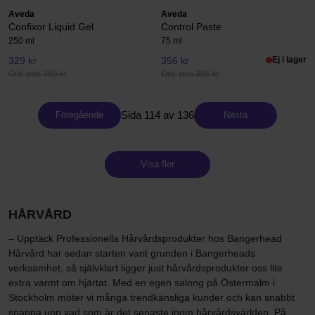
Aveda
Aveda
Confixor Liquid Gel
Control Paste
250 ml
75 ml
329 kr
356 kr
Ej i lager
Ord. pris 365 kr
Ord. pris 395 kr
Sida 114 av 136
Föregående
Nästa
Visa fler
HÅRVÅRD
– Upptäck Professionella Hårvårdsprodukter hos Bangerhead
Hårvård har sedan starten varit grunden i Bangerheads
verksamhet, så självklart ligger just hårvårdsprodukter oss lite
extra varmt om hjärtat. Med en egen salong på Östermalm i
Stockholm möter vi många trendkänsliga kunder och kan snabbt
snappa upp vad som är det senaste inom hårvårdsvärlden. På