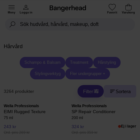
Meny
Logga in
Favorit
Varukorg
Hårvård
Schampo & Balsam
Treatment
Hårstyling
Stylingverktyg
Fler undergrupper +
Filter
Sortera
3264 produkter
Wella Professionals
Wella Professionals
EIMI Rugged Texture
SP Repair Conditioner
75 ml
200 ml
243 kr
324 kr
Ej i lager
Ord. pris 269 kr
Ord. pris 359 kr