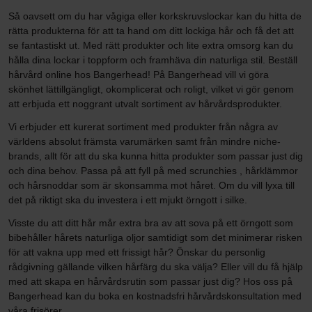
Så oavsett om du har vågiga eller korkskruvslockar kan du hitta de
rätta produkterna för att ta hand om ditt lockiga hår och få det att
se fantastiskt ut. Med rätt produkter och lite extra omsorg kan du
hålla dina lockar i toppform och framhäva din naturliga stil. Beställ
hårvård online hos Bangerhead! På Bangerhead vill vi göra
skönhet lättillgängligt, okomplicerat och roligt, vilket vi gör genom
att erbjuda ett noggrant utvalt sortiment av hårvårdsprodukter.
Vi erbjuder ett kurerat sortiment med produkter från några av
världens absolut främsta varumärken samt från mindre niche-
brands, allt för att du ska kunna hitta produkter som passar just dig
och dina behov. Passa på att fyll på med scrunchies , hårklämmor
och hårsnoddar som är skonsamma mot håret. Om du vill lyxa till
det på riktigt ska du investera i ett mjukt örngott i silke.
Visste du att ditt hår mår extra bra av att sova på ett örngott som
bibehåller hårets naturliga oljor samtidigt som det minimerar risken
för att vakna upp med ett frissigt hår? Önskar du personlig
rådgivning gällande vilken hårfärg du ska välja? Eller vill du få hjälp
med att skapa en hårvårdsrutin som passar just dig? Hos oss på
Bangerhead kan du boka en kostnadsfri hårvårdskonsultation med
våra frisörer.