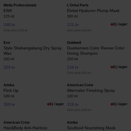
Wella Professionals
L'Oréal Paris
EIMI
Elvital Hyaluron Plump Mask
125 ml
300 ml
248 kr
121 kr
Ej i lager
Ord. pris 275 kr
Ord. pris 134 kr
Evo
Goldwell
Style Shebangabang Dry Spray
Dualsenses Color Revive Color
Wax
Giving Shampoo
200 ml
250 ml
329 kr
234 kr
Ej i lager
Ord. pris 259 kr
Amika
American Crew
Perk Up
Alternator Finishing Spray
189 ml
100 ml
359 kr
Ej i lager
315 kr
Ej i lager
Ord. pris 349 kr
American Crew
Amika
Hair&Body Anti-Hairloss
Soulfood Nourishing Mask