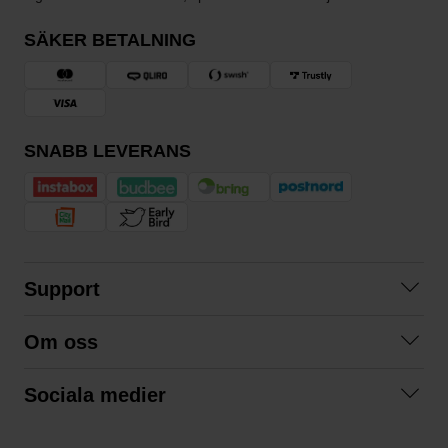
SÄKER BETALNING
SNABB LEVERANS
Support
Kontakta oss
Om oss
Frågor och svar
Om oss
Köpvillkor
Sociala medier
Samarbeta med oss
Returer & ångrat köp
Facebook
Hållbarhet och miljö
Integritetspolicy