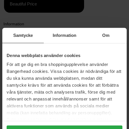
Beautiful Price
Information
Samtycke
Information
Om
En icke-komedogen (oljefri och vattenlöslig) och sulfatfri rengöring
som skonsamt djuprengör porerna utan att huden tappar sin
naturliga fukt. Innehåller kraftiga antioxidanter som lugnar och
skyddar huden.
Denna webbplats använder cookies
För att ge dig en bra shoppingupplevelse använder
Rekommenderas för: normal, fet och kombinerad hud.
Bangerhead cookies. Vissa cookies är nödvändiga för att
Storlek: 200 ml
du ska kunna använda webbplatsen, medan ditt
samtycke krävs för att använda cookies för att förbättra
Artikelnummer: 48288
våra tjänster, mäta och analysera trafik, förse dig med
relevant och anpassat innehåll/annonser samt för att
Kategorier:
aktivera funktioner som används på sociala medier
Startsida
media (kan innefatta behandling av personuppgifter).
Hudvård
Data som samlas in delas med cookieleverantören.
Ansiktsvård
Genom att trycka på "Tillåt alla cookies" accepterar du
Ansiktsrengöring