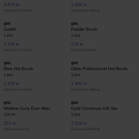
3 679 kr
1 660 kr
Ord. pris 4 599 kr
Ord. pris 1 899 kr
ghd
ghd
Gold®
Paddle Brush
1 pcs
1 pcs
2 239 kr
279 kr
Ord. pris 2 799 kr
Ord. pris 349 kr
ghd
ghd
Rise Hot Brush
Glide Professional Hot Brush
1 pcs
1 pcs
1 919 kr
1 800 kr
Ord. pris 2 399 kr
Ord. pris 1 999 kr
ghd
ghd
Wetline Curly Ever After
Gold Christmas Gift Set
120 ml
1 pcs
231 kr
2 319 kr
Ord. pris 289 kr
Ord. pris 2 899 kr