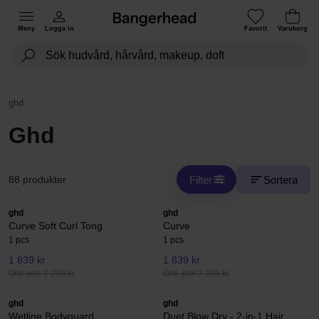
Meny
Logga in
Favorit
Varukorg
ghd
Ghd
Filter
Sortera
88 produkter
ghd
ghd
Curve Soft Curl Tong
Curve
1 pcs
1 pcs
1 839 kr
1 839 kr
Ord. pris 2 299 kr
Ord. pris 2 299 kr
ghd
ghd
Wetline Bodyguard
Duet Blow Dry - 2-in-1 Hair