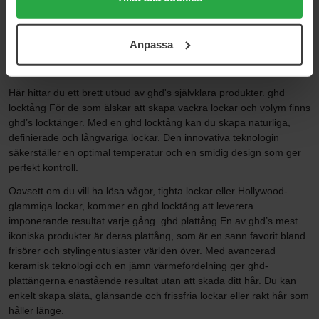
salongsvackert hår i ditt eget hem. Varumärket skapades av tre
användningen av cookies. Du kan när som helst återkalla
entreprenörer och har sedan det grundades fått en kultstatus och
ditt samtycke. För mer information se vår Cookie Policy
blivit ett självklart val när det kommer till stylingverktyg hos
Anpassa
samt vår Integritetspolicy.
hårstylister och privatpersoner. Letar du efter en ghd locktång, en
ghd plattång, en ghd hårfön eller ghd's vårdande värmeskydd?
Här hittar du ett brett utbud av ghd's självklara produkter. ghd
locktång För de som älskar att skapa vackra lockar och volym finns
ghd’s locktänger. Med en ghd locktång kan du skapa naturliga,
definierade och långvariga lockar. Den innovativa teknologin
säkerställer en optimal temperatur och en smidig design som ger
perfekt kontroll.
Oavsett om du vill ha lösa vågor, tighta lockar eller Hollywood-
glammiga lockar, kommer en ghd locktång att leverera
imponerande resultat varje gång. ghd plattång En av ghd’s mest
ikoniska produkter är deras plattång, som är en sann favorit bland
frisörer och stylingentusiaster världen över. Med avancerad
keramisk teknologi och en jämn värmefördelning ger ghd-
plattängerna enastående resultat utan att skada ditt hår. Du kan
enkelt skapa släta, glänsande och frissfria lockar eller rakt hår som
håller länge.