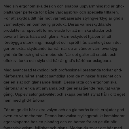
Med sin ergonomiska design och snabba uppvärmningstid är ghd-
plattänger perfekta för både vardagsbruk och speciella tillfällen.
För att skydda ditt hår mot värmebaserade stylingverktyg är ghd’s
värmeskydd en oumbärlig produkt. Deras värmeskyddande
produkter är speciellt formulerade för att minska skador och
bevara hårets hälsa och glans. Värmeskyddet hjälper till att
förebygga uttorkning, frissighet och sprött hår, samtidigt som det
ger en extra skyddande barriär när du använder värmeverktyg.
ghd hårfön och ghd värmeborste När det gäller att snabbt och
effektivt torka och styla ditt hår är ghd’s hårfönar oslagbara.
Med avancerad teknologi och professionell prestanda torkar ghd-
hårfönarna håret snabbt samtidigt som de minskar frissighet och
ger en slät och glänsande finish. Dessa lätta och ergonomiska
hårfönar är enkla att använda och ger enastående resultat varje
gång. Upplev salongskvalitet och skapa perfekt stylat hår i ditt eget
hem med ghd-hårfönar.
För att ge ditt hår extra volym och en glamorös finish erbjuder ghd
även en värmeborste. Denna innovativa stylingprodukt kombinerar
egenskaperna hos en plattång och en borste för att ge ditt hår
fantastisk volym, fyllighet och glans. Medan du stylar ditt hår med