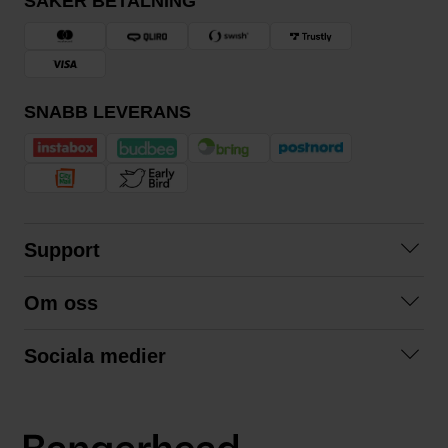
SÄKER BETALNING
SNABB LEVERANS
Support
Kontakta oss
Om oss
Frågor och svar
Om oss
Köpvillkor
Sociala medier
Samarbeta med oss
Returer & ångrat köp
Facebook
Hållbarhet och miljö
Integritetspolicy
Instagram
Våra varumärken