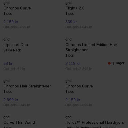
ghd
ghd
Chronos Curve
Flight+ 2.0
1 pcs
1 pcs
2 159 kr
839 kr
Ord. pris 2 699 kr
Ord. pris 1 049 kr
ghd
ghd
clips sort Duo
Chronos Limited Edition Hair
Straightener
Value Pack
1 pcs
58 kr
3 119 kr
Ej i lager
Ord. pris 64 kr
Ord. pris 3 899 kr
ghd
ghd
Chronos Hair Straightener
Chronos Curve
1 pcs
1 pcs
2 999 kr
2 159 kr
Ord. pris 3 749 kr
Ord. pris 2 699 kr
ghd
ghd
Curve Thin Wand
Helios™ Professional Hairdryers