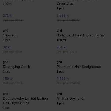
Dryer Brush
120 ml
1 pcs
271 kr
3 599 kr
Ord. pris 339 kr
Ord. pris 4 499 kr
ghd
ghd
Clips sort
Bodyguard Heat Protect Spray
1 pcs
120 ml
32 kr
251 kr
Ord. pris 40 kr
Ord. pris 339 kr
ghd
ghd
Detangling Comb
Platinum + Hair Straightener
1 pcs
1 pcs
159 kr
2 599 kr
Ord. pris 199 kr
Ord. pris 3 249 kr
ghd
ghd
Duet Blowdry Limited Edition
Air Hair Drying Kit
Hair Dryer Brush
1 pcs
1 pcs