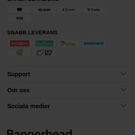
SNABB LEVERANS
Support
Kontakta oss
Om oss
Frågor och svar
Om oss
Köpvillkor
Sociala medier
Samarbeta med oss
Returer & ångrat köp
Facebook
Hållbarhet och miljö
Integritetspolicy
Instagram
Våra varumärken