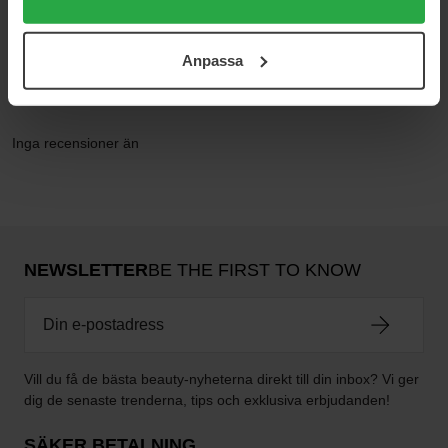
användningen av cookies. Du kan när som helst återkalla
ditt samtycke. För mer information se vår Cookie Policy
Anpassa
samt vår Integritetspolicy.
Recensioner (0)
Frågor & svar (0)
Inga recensioner än
NEWSLETTER
BE THE FIRST TO KNOW
Vill du få de bästa beauty-nyheterna direkt till din inbox? Vi ger
dig de senaste trenderna, tips och exklusiva erbjudanden!
SÄKER BETALNING