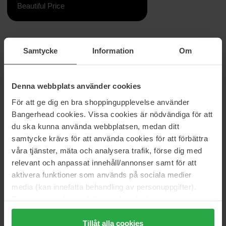
Beautiful Price
Information
Ingredienser
Samtycke
Information
Om
Scalp Scrub Shampoo är ett återfuktande schampo som skonsamt
rengör och exfolierar hårbotten. Schampot är även bra för att
behandla en flagande hårbotten. Berikat med organiska riskorn
Denna webbplats använder cookies
och mjölksyra. Schampot är veganskt samt har en uppfriskande
För att ge dig en bra shoppingupplevelse använder
doft av bergamott.
Bangerhead cookies. Vissa cookies är nödvändiga för att
Storlek: 250 ml
du ska kunna använda webbplatsen, medan ditt
samtycke krävs för att använda cookies för att förbättra
Artikelnummer: 104397
våra tjänster, mäta och analysera trafik, förse dig med
Kategorier:
relevant och anpassat innehåll/annonser samt för att
aktivera funktioner som används på sociala medier
Startsida
media (kan innefatta behandling av personuppgifter).
Hårvård
Data som samlas in delas med cookieleverantören.
Schampo & Balsam
Genom att trycka på "Tillåt alla cookies" accepterar du
Schampo
Original Scalp Scrub Shampoo
alla cookies, medan du under "Detaljer" kan anpassa
Tillåt alla cookies