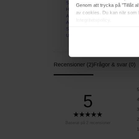
Startsida
Genom att trycka på "Tillåt 
Hudvård
av cookies. Du kan när som h
Ansiktsvård
Integritetspolicy.
Ansiktsmask
Sheet mask
UFO Mask
Recensioner (2)
Frågor & svar (0)
5
Baserat på 2 recensioner