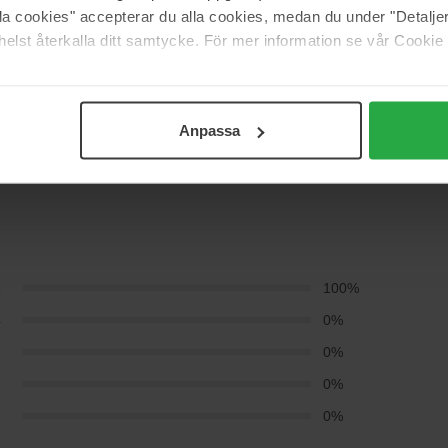
alla cookies" accepterar du alla cookies, medan du under "Detal
elst återkalla ditt samtycke. För mer information se vår Cookie
Anpassa
5
100%
4
0%
3
0%
2
0%
1
0%