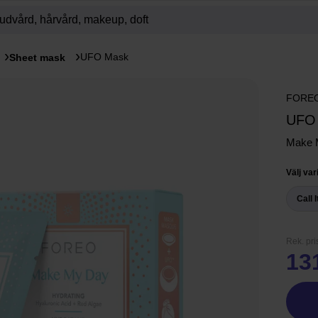
UFO Mask
Sheet mask
FORE
UFO
Make 
Välj var
Call I
Rek. pri
13