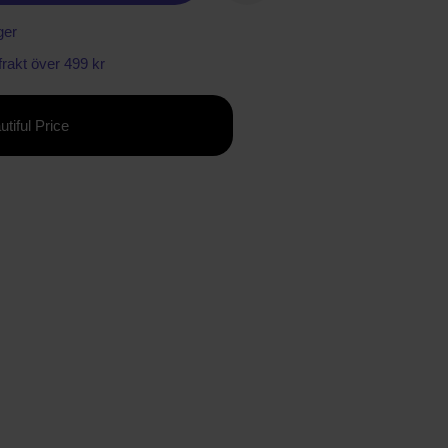
ger
 frakt över 499 kr
utiful Price