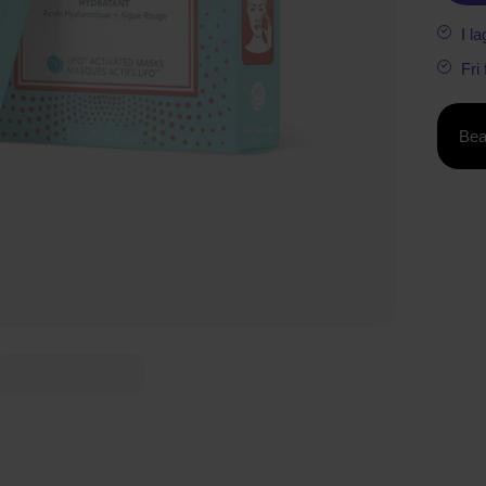
I la
Fri
Bea