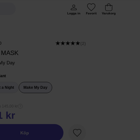
Logga in
Favorit
Varukorg
O
(2)
 MASK
My Day
iant
t a Night
Make My Day
s 145,00 kr
1 kr
Köp
Favorit