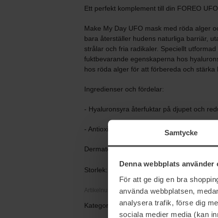
Ett perfekt komplement till din FOREO UF
Make My Day UFO mask med röda alger och
bara återställer hudens naturliga barriär, 
strålar och fria radikaler. Speciellt utform
fuktbevarande egenskaperna hos hyaluron
hos röda alger för att förbereda och stärka
Ingredienser och fördelar:
- Hyaluronsyra återfuktar på djupet och redu
- Antioxidantrik röd alg skapar en skyddande
Samtycke
Dermatologiskt testad, vegansk och djurvänl
Denna webbplats använder 
Storlek: 42 g
För att ge dig en bra shoppi
använda webbplatsen, medan d
Artikelnummer: 54854
analysera trafik, förse dig 
Kategorier:
sociala medier media (kan in