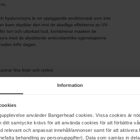
O™!
 hyaluronsyra är en uppiggande ansiktsmask som inte
utan även skyddar den mot de skadliga effekterna av UV-
ad för torr och uttorkad hud, kombinerar masken de
syra med de skyddande antioxidantrika egenskaperna
 huden inför dagen.
cerar fina linjer och rynkor
 barriär mot fria radikaler
Information
ig. Varje förpackning innehåller 7 masker.
cookies
ngupplevelse använder Bangerhead cookies. Vissa cookies är nöd
itt samtycke krävs för att använda cookies för att förbättra vår
med relevant och anpassat innehåll/annonser samt för att aktiver
nefatta behandling av personuppgifter). Data som samlas in del