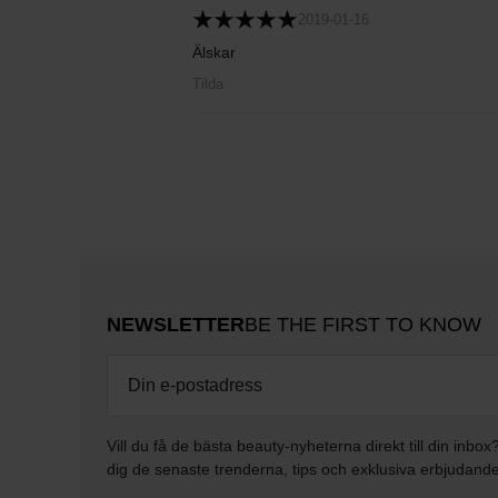
2019-01-16
Älskar
Tilda
NEWSLETTER
BE THE FIRST TO KNOW
Vill du få de bästa beauty-nyheterna direkt till din inbox
dig de senaste trenderna, tips och exklusiva erbjudand