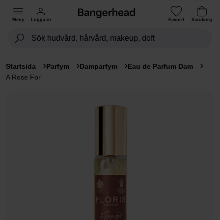
Meny
Logga in
Favorit
Varukorg
Startsida
Parfym
Damparfym
Eau de Parfum Dam
A Rose For