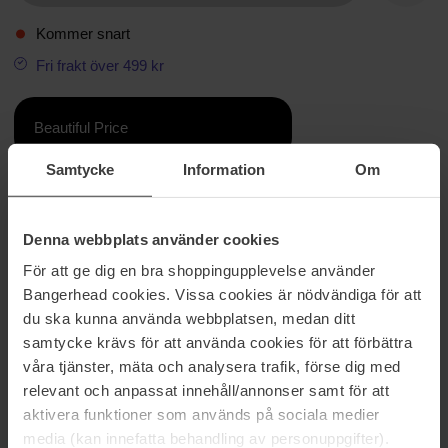
Kommer snart
Fri frakt över 499 kr
Beautiful Price
Samtycke
Information
Om
Information
Ingredienser
Samtida och mörk med en självsäker intensitet som placerar rosen
Denna webbplats använder cookies
tillsammans med kryddiga inslag, iris och trä, vilket tar bäraren på
För att ge dig en bra shoppingupplevelse använder
en helt annan resa av romantik. Huvudkaraktären i doften bärs i
Bangerhead cookies. Vissa cookies är nödvändiga för att
hjärtat, där balansen av den röda rosen varsamt sveps in i rökelse,
du ska kunna använda webbplatsen, medan ditt
oud och iris. Varmt träiga noter av patchouli, sandelträ och amber i
samtycke krävs för att använda cookies för att förbättra
basen ger doften styrka, finess och djup.
våra tjänster, mäta och analysera trafik, förse dig med
Storlek: 10 ml
relevant och anpassat innehåll/annonser samt för att
aktivera funktioner som används på sociala medier
Artikelnummer: 203986
media (kan innefatta behandling av personuppgifter).