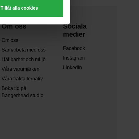
Tillåt alla cookies
Om oss
Sociala
medier
Om oss
Facebook
Samarbeta med oss
Instagram
Hållbarhet och miljö
LinkedIn
Våra varumärken
Våra fraktalternativ
Boka tid på
Bangerhead studio