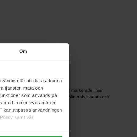
Om
vändiga för att du ska kunna
a tjänster, mäta och
sensuella blickar, djupa toner eller markerade linjer.
a funktioner som används på
rger och texturer från bland annat bareMinerals,Isadora och
as med cookieleverantören.
jer" kan anpassa användningen
 Policy samt vår