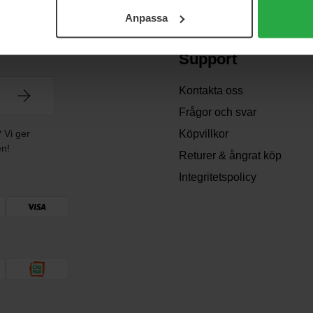
Anpassa
Support
Kontakta oss
Frågor och svar
? Vi ger
Köpvillkor
en!
Returer & ångrat köp
Integritetspolicy