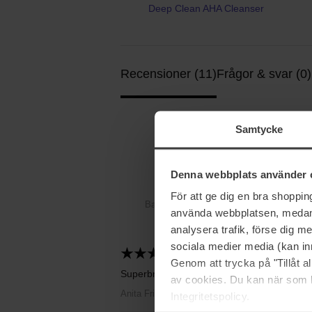
Deep Clean AHA Cleanser
Recensioner (11)
Frågor & svar (0)
Samtycke
5
Denna webbplats använder 
För att ge dig en bra shoppi
Baserat på 11 recensioner
använda webbplatsen, medan d
analysera trafik, förse dig 
sociala medier media (kan in
2024-06-24
Genom att trycka på "Tillåt 
Superbra rengöringsgel.
av cookies. Du kan när som h
Anita Fridell
Integritetspolicy.