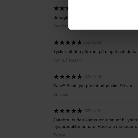
2024-01-30
Behaglig konsistens.
Kerstin Carlsson
2023-12-26
Tycker att den gör rent på djupet och doftar 
Karina Persson
2023-07-28
Wow!! Bästa jag provat någonsin! Så värt
Amanda
2023-07-07
Jättebra, huden känns ren utan att bli yttor
nya produkter annars. Räckte 5 månader oc
Terese