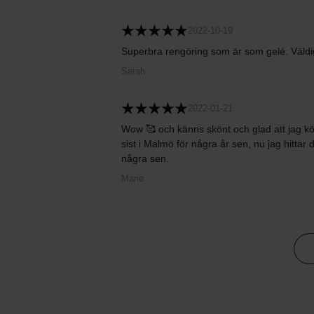
2022-10-19
Superbra rengöring som är som gelé. Väldigt
Sarah
2022-01-21
Wow 🥰 och känns skönt och glad att jag kö
sist i Malmö för några år sen, nu jag hitta
några sen.
Marie