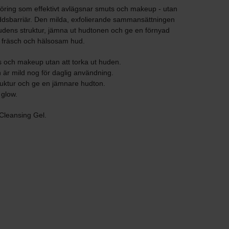
öring som effektivt avlägsnar smuts och makeup - utan
kyddsbarriär. Den milda, exfolierande sammansättningen
a hudens struktur, jämna ut hudtonen och ge en förnyad
n, fräsch och hälsosam hud.
ts och makeup utan att torka ut huden.
 är mild nog för daglig användning.
truktur och ge en jämnare hudton.
 glow.
 Cleansing Gel.