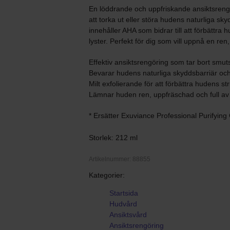
En löddrande och uppfriskande ansiktsreng
att torka ut eller störa hudens naturliga s
innehåller AHA som bidrar till att förbättr
lyster. Perfekt för dig som vill uppnå en re
Effektiv ansiktsrengöring som tar bort smu
Bevarar hudens naturliga skyddsbarriär och
Milt exfolierande för att förbättra hudens s
Lämnar huden ren, uppfräschad och full av
* Ersätter Exuviance Professional Purifying
Storlek: 212 ml
Artikelnummer: 88855
Kategorier:
Startsida
Hudvård
Ansiktsvård
Ansiktsrengöring