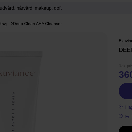
Deep Clean AHA Cleanser
ring
Exuvia
DEE
Rek. pri
36
I la
Fri