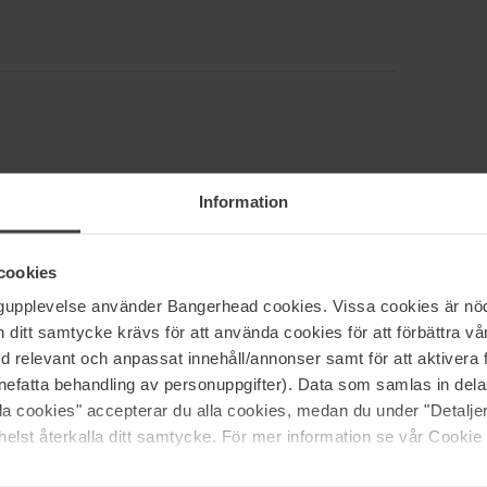
Information
5
100%
4
0%
cookies
3
0%
ngupplevelse använder Bangerhead cookies. Vissa cookies är nöd
2
0%
itt samtycke krävs för att använda cookies för att förbättra vår
1
0%
med relevant och anpassat innehåll/annonser samt för att aktiver
nefatta behandling av personuppgifter). Data som samlas in del
alla cookies" accepterar du alla cookies, medan du under "Detal
elst återkalla ditt samtycke. För mer information se vår Cookie