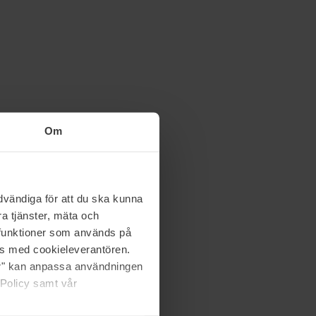
Om
vändiga för att du ska kunna
a tjänster, mäta och
a funktioner som används på
as med cookieleverantören.
jer" kan anpassa användningen
 Policy samt vår