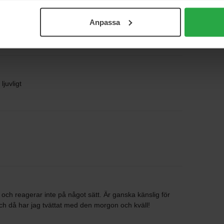
Anpassa
ljuvligt
r och reagerar inte på något sätt. Är ganska känslig för
h då har jag tvättat med den morgon och kväll!