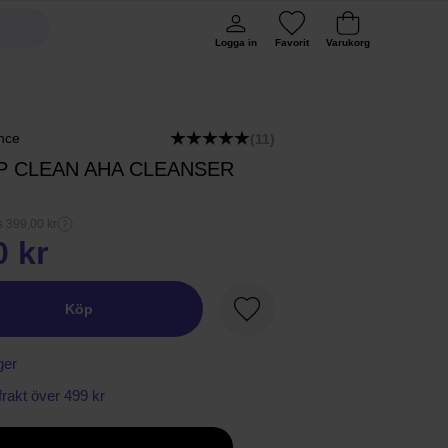
Logga in
Favorit
Varukorg
nce
(11)
P CLEAN AHA CLEANSER
s 399,00 kr
0 kr
Köp
Favorit
ger
 frakt över 499 kr