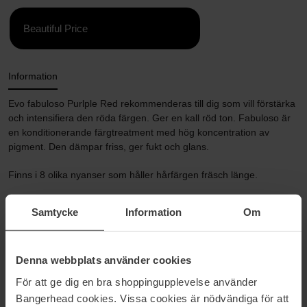
Beautiful Price
Information
Evo fabuloso Purlple Red rekommenderas till dig som vill förstärka
och intensifiera den röda färgen. Ger en kall röd ton. Fabuloso är
en konditionerande färgtreatment med hög koncentration av
pigment. Den dämpar friss, ger fukt och glans.
Finns i 8 olika nyanser som håller hårfärgen fräsch länge.
Samtycke
Information
Om
Storlek: 220 ml
Artikelnummer: 106966
Denna webbplats använder cookies
Kategorier:
För att ge dig en bra shoppingupplevelse använder
Startsida
Bangerhead cookies. Vissa cookies är nödvändiga för att
Hårvård