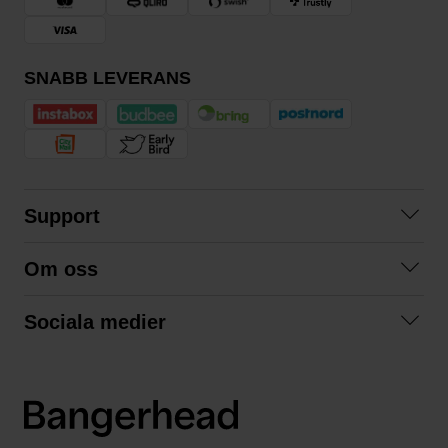
SNABB LEVERANS
Support
Kontakta oss
Om oss
Frågor och svar
Om oss
Köpvillkor
Sociala medier
Samarbeta med oss
Returer & ångrat köp
Facebook
Hållbarhet och miljö
Integritetspolicy
Instagram
Våra varumärken
LinkedIn
Våra fraktalternativ