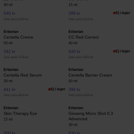
40 ml
15 ml
540 kr
288 kr
Ej i lager
Ord. pris 599 kr
Ord. pris 319 kr
Erborian
Erborian
Centella Creme
CC Red Correct
50 ml
40 ml
342 kr
540 kr
Ej i lager
Ord. pris 379 kr
Ord. pris 599 kr
Erborian
Erborian
Centella Red Serum
Centella Barrier Cream
30 ml
50 ml
441 kr
Ej i lager
396 kr
Ord. pris 489 kr
Ord. pris 439 kr
Erborian
Erborian
Skin Therapy Eye
Ginseng Micro Shot 0.3
Advanced
15 ml
30 ml
500 kr
630 kr