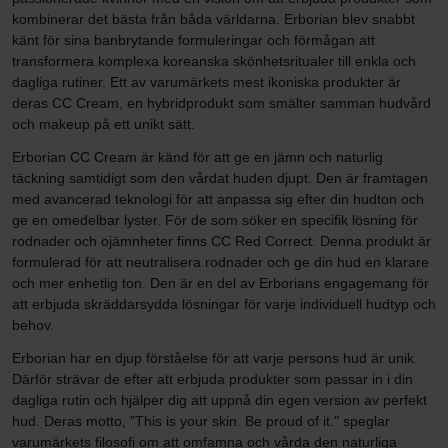
kombinerar det bästa från båda världarna. Erborian blev snabbt
känt för sina banbrytande formuleringar och förmågan att
transformera komplexa koreanska skönhetsritualer till enkla och
dagliga rutiner. Ett av varumärkets mest ikoniska produkter är
deras CC Cream, en hybridprodukt som smälter samman hudvård
och makeup på ett unikt sätt.
Erborian CC Cream är känd för att ge en jämn och naturlig
täckning samtidigt som den vårdat huden djupt. Den är framtagen
med avancerad teknologi för att anpassa sig efter din hudton och
ge en omedelbar lyster. För de som söker en specifik lösning för
rodnader och ojämnheter finns CC Red Correct. Denna produkt är
formulerad för att neutralisera rodnader och ge din hud en klarare
och mer enhetlig ton. Den är en del av Erborians engagemang för
att erbjuda skräddarsydda lösningar för varje individuell hudtyp och
behov.
Erborian har en djup förståelse för att varje persons hud är unik.
Därför strävar de efter att erbjuda produkter som passar in i din
dagliga rutin och hjälper dig att uppnå din egen version av perfekt
hud. Deras motto, "This is your skin. Be proud of it." speglar
varumärkets filosofi om att omfamna och vårda den naturliga