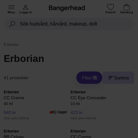
Meny
Logga in
Favorit
Varukorg
Erborian
Erborian
Filter
Sortera
41 produkter
Erborian
Erborian
CC Creme
CC Eye Concealer
40 ml
10 ml
540 kr
Ej i lager
423 kr
Ord. pris 599 kr
Ord. pris 469 kr
Erborian
Erborian
BB Créme
CC Creme