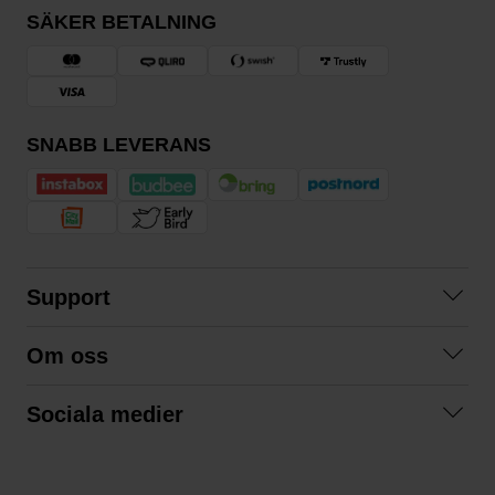
SÄKER BETALNING
SNABB LEVERANS
Support
Kontakta oss
Om oss
Frågor och svar
Om oss
Köpvillkor
Sociala medier
Samarbeta med oss
Returer & ångrat köp
Facebook
Hållbarhet och miljö
Integritetspolicy
Instagram