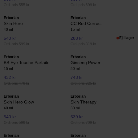
Ord. pris 555 kr
Ord. pris 699 kr
Erborian
Erborian
Skin Hero
CC Red Correct
40 ml
15 ml
540 kr
288 kr
Ej i lager
Ord. pris 599 kr
Ord. pris 319 kr
Erborian
Erborian
BB Eye Touche Parfaite
Ginseng Power
15 ml
50 ml
432 kr
743 kr
Ord. pris 479 kr
Ord. pris 825 kr
Erborian
Erborian
Skin Hero Glow
Skin Therapy
40 ml
30 ml
540 kr
639 kr
Ord. pris 599 kr
Ord. pris 709 kr
Erborian
Erborian