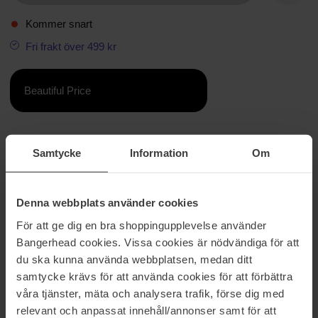
Kommer snart
Fri frakt över 499 kr
Beautiful Price
Information
Ingredienser
Samtycke
Information
Om
Solbränna linjer, bar hud och solvarma blommor - SUN FRUIT eau
de parfum är obevekligt häftigt, fräck och fylligt. SUN FRUIT är en
nyuppfinning av den fruktiga blomman och innehåller en krämig
Denna webbplats använder cookies
och oväntad blandning av färska fikon, bergamott, handplockad
För att ge dig en bra shoppingupplevelse använder
jasmin, cyklamen och vanilj. Den är beroendeframkallande och
Bangerhead cookies. Vissa cookies är nödvändiga för att
eftersträvansvärd och är en doft som inspirerar till
semesterdrömmar.
du ska kunna använda webbplatsen, medan ditt
samtycke krävs för att använda cookies för att förbättra
Toppnoter: Färsk fikon, bergamott, plommonblad, päron
våra tjänster, mäta och analysera trafik, förse dig med
Hjärtnoter: Handplockad jasmin, cyklamen, orris, apelsinblomma
Basnoter: Amber, vaniljplanifolia, mysk, kokosnöt
relevant och anpassat innehåll/annonser samt för att