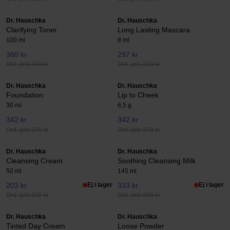
Dr. Hauschka
Dr. Hauschka
Clarifying Toner
Long Lasting Mascara
100 ml
8 ml
360 kr
297 kr
Ord. pris 399 kr
Ord. pris 329 kr
Dr. Hauschka
Dr. Hauschka
Foundation
Lip to Cheek
30 ml
6,5 g
342 kr
342 kr
Ord. pris 379 kr
Ord. pris 379 kr
Dr. Hauschka
Dr. Hauschka
Cleansing Cream
Soothing Cleansing Milk
50 ml
145 ml
203 kr
Ej i lager
333 kr
Ej i lager
Ord. pris 225 kr
Ord. pris 369 kr
Dr. Hauschka
Dr. Hauschka
Tinted Day Cream
Loose Powder