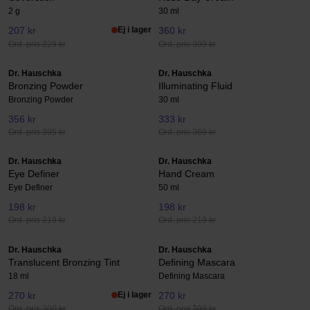
2 g
30 ml
207 kr
Ej i lager
360 kr
Ord. pris 229 kr
Ord. pris 399 kr
Dr. Hauschka
Dr. Hauschka
Bronzing Powder
Illuminating Fluid
Bronzing Powder
30 ml
356 kr
333 kr
Ord. pris 395 kr
Ord. pris 369 kr
Dr. Hauschka
Dr. Hauschka
Eye Definer
Hand Cream
Eye Definer
50 ml
198 kr
198 kr
Ord. pris 219 kr
Ord. pris 219 kr
Dr. Hauschka
Dr. Hauschka
Translucent Bronzing Tint
Defining Mascara
18 ml
Defining Mascara
270 kr
Ej i lager
270 kr
Ord. pris 300 kr
Ord. pris 299 kr