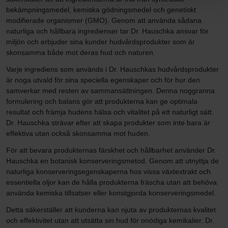
bekämpningsmedel, kemiska gödningsmedel och genetiskt
modifierade organismer (GMO). Genom att använda sådana
naturliga och hållbara ingredienser tar Dr. Hauschka ansvar för
miljön och erbjuder sina kunder hudvårdsprodukter som är
skonsamma både mot deras hud och naturen.
Varje ingrediens som används i Dr. Hauschkas hudvårdsprodukter
är noga utvald för sina speciella egenskaper och för hur den
samverkar med resten av sammansättningen. Denna noggranna
formulering och balans gör att produkterna kan ge optimala
resultat och främja hudens hälsa och vitalitet på ett naturligt sätt.
Dr. Hauschka strävar efter att skapa produkter som inte bara är
effektiva utan också skonsamma mot huden.
För att bevara produkternas färskhet och hållbarhet använder Dr.
Hauschka en botanisk konserveringsmetod. Genom att utnyttja de
naturliga konserveringsegenskaperna hos vissa växtextrakt och
essentiella oljor kan de hålla produkterna fräscha utan att behöva
använda kemiska tillsatser eller konstgjorda konserveringsmedel.
Detta säkerställer att kunderna kan njuta av produkternas kvalitet
och effektivitet utan att utsätta sin hud för onödiga kemikalier. Dr.