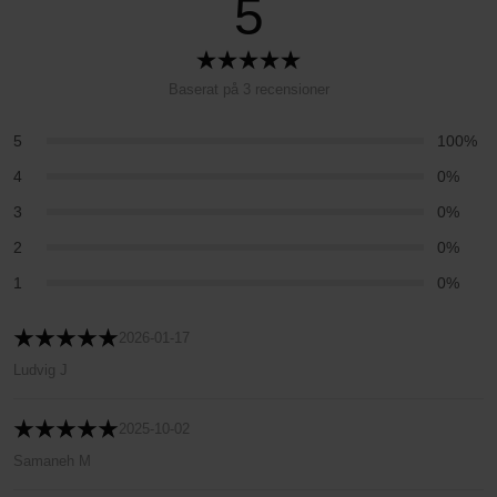
5
Baserat på 3 recensioner
5
100%
4
0%
3
0%
2
0%
1
0%
2026-01-17
Ludvig J
2025-10-02
Samaneh M