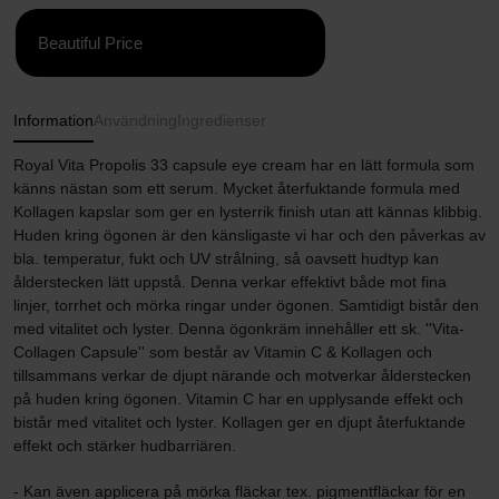
Beautiful Price
Information
Användning
Ingredienser
Royal Vita Propolis 33 capsule eye cream har en lätt formula som
känns nästan som ett serum. Mycket återfuktande formula med
Kollagen kapslar som ger en lysterrik finish utan att kännas klibbig.
Huden kring ögonen är den känsligaste vi har och den påverkas av
bla. temperatur, fukt och UV strålning, så oavsett hudtyp kan
ålderstecken lätt uppstå. Denna verkar effektivt både mot fina
linjer, torrhet och mörka ringar under ögonen. Samtidigt bistår den
med vitalitet och lyster. Denna ögonkräm innehåller ett sk. ''Vita-
Collagen Capsule'' som består av Vitamin C & Kollagen och
tillsammans verkar de djupt närande och motverkar ålderstecken
på huden kring ögonen. Vitamin C har en upplysande effekt och
bistår med vitalitet och lyster. Kollagen ger en djupt återfuktande
effekt och stärker hudbarriären.
- Kan även applicera på mörka fläckar tex. pigmentfläckar för en