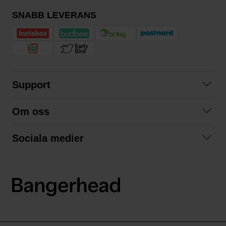
SNABB LEVERANS
Support
Kontakta oss
Om oss
Frågor och svar
Om oss
Köpvillkor
Sociala medier
Samarbeta med oss
Returer & ångrat köp
Facebook
Hållbarhet och miljö
Integritetspolicy
Instagram
Våra varumärken
LinkedIn
Våra fraktalternativ
Boka tid på Bangerhead studio