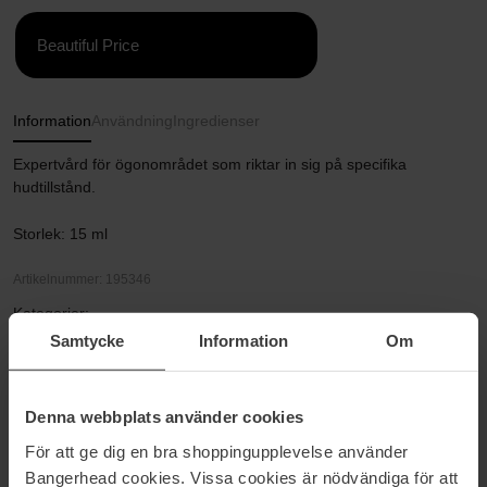
Beautiful Price
Information
Användning
Ingredienser
Expertvård för ögonområdet som riktar in sig på specifika
hudtillstånd.
Storlek: 15 ml
Artikelnummer: 195346
Kategorier:
Samtycke
Information
Om
Startsida
Hudvård
Ansiktsvård
Denna webbplats använder cookies
Ögonserum
Reveal Eye Serum
För att ge dig en bra shoppingupplevelse använder
Bangerhead cookies. Vissa cookies är nödvändiga för att