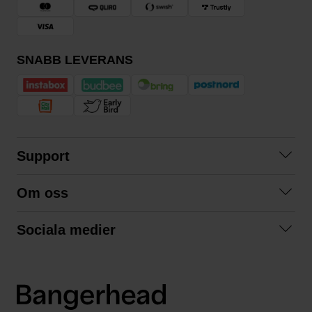
SNABB LEVERANS
Support
Kontakta oss
Om oss
Frågor och svar
Om oss
Köpvillkor
Sociala medier
Samarbeta med oss
Returer & ångrat köp
Facebook
Hållbarhet och miljö
Integritetspolicy
Instagram
Våra varumärken
LinkedIn
Våra fraktalternativ