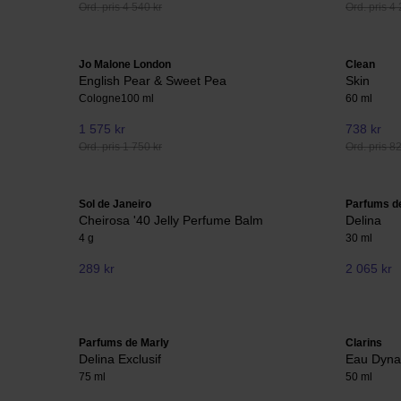
Ord. pris 4 540 kr
Ord. pris 4 
Jo Malone London
Clean
English Pear & Sweet Pea
Skin
Cologne
100 ml
60 ml
1 575 kr
738 kr
Ord. pris 1 750 kr
Ord. pris 8
Sol de Janeiro
Parfums d
Cheirosa '40 Jelly Perfume Balm
Delina
4 g
30 ml
289 kr
2 065 kr
Parfums de Marly
Clarins
Delina Exclusif
Eau Dyna
75 ml
50 ml