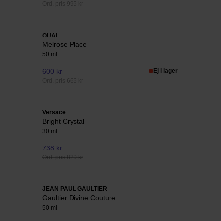
Ord. pris 995 kr
OUAI
Melrose Place
50 ml
600 kr
Ej i lager
Ord. pris 666 kr
Versace
Bright Crystal
30 ml
738 kr
Ord. pris 820 kr
JEAN PAUL GAULTIER
Gaultier Divine Couture
50 ml