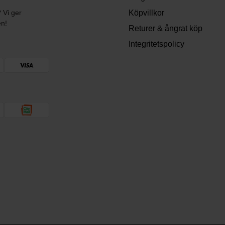
? Vi ger
Köpvillkor
en!
Returer & ångrat köp
Integritetspolicy