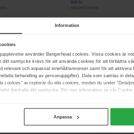
945 kr
50 kr
Ord. pris 1 050 kr
Information
Amouage
di
Existence
100 ml
cookies
4 086 kr
ngupplevelse använder Bangerhead cookies. Vissa cookies är nöd
66 kr
Ord. pris 4 540 kr
itt samtycke krävs för att använda cookies för att förbättra vår
med relevant och anpassat innehåll/annonser samt för att aktiver
L GAULTIER
Hugo Boss
nefatta behandling av personuppgifter). Data som samlas in del
Le Parfum Her
Boss The Scent For Her
alla cookies" accepterar du alla cookies, medan du under "Detal
30 ml
elst återkalla ditt samtycke. För mer information se vår Cookie
792 kr
70 kr
Ord. pris 880 kr
Anpassa
Sida 1 av 30
Nästa