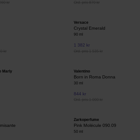
260 kr
Ord. pris 870 kr
Versace
Crystal Emerald
90 ml
1 382 kr
20 kr
Ord. pris 1 535 kr
e Marly
Valentino
Born in Roma Donna
30 ml
844 kr
Ord. pris 1 000 kr
Zarkoperfume
misante
Pink Molécule 090.09
50 ml