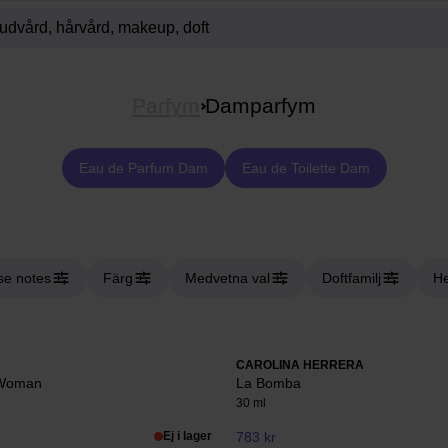
Parfym
Damparfym
Eau de Parfum Dam
Eau de Toilette Dam
se notes
Färg
Medvetna val
Doftfamilj
He
CAROLINA HERRERA
 Woman
La Bomba
30 ml
Ej i lager
783 kr