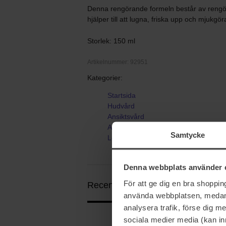
Denna rengörande formeln består av rengör
hjälper till att lugna, friska upp och mjukgö
Storlek: 150 ml
Artikelnummer: 92951
Kategorier:
Startsida
Hudvård
Ansiktsvård
Ansiktsrengöring
Samtycke
Low pH Good Morning Gel Cleanser
Denna webbplats använder 
För att ge dig en bra shoppi
Recensioner (4)
Frågor & svar (0)
använda webbplatsen, medan d
analysera trafik, förse dig 
sociala medier media (kan in