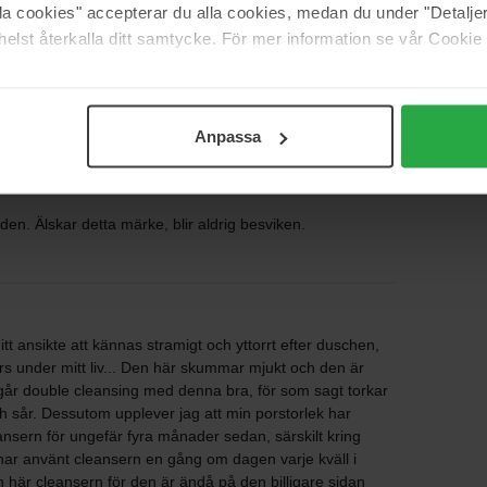
alla cookies" accepterar du alla cookies, medan du under "Detal
4
50%
elst återkalla ditt samtycke. För mer information se vår Cookie
3
0%
2
0%
Anpassa
1
0%
en. Älskar detta märke, blir aldrig besviken.
t ansikte att kännas stramigt och yttorrt efter duschen,
ers under mitt liv... Den här skummar mjukt och den är
 går double cleansing med denna bra, för som sagt torkar
ch sår. Dessutom upplever jag att min porstorlek har
nsern för ungefär fyra månader sedan, särskilt kring
 har använt cleansern en gång om dagen varje kväll i
 här cleansern för den är ändå på den billigare sidan