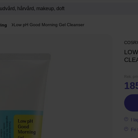
Low pH Good Morning Gel Cleanser
ring
COSR
LOW
CLE
Rek. pri
18
I la
Fri