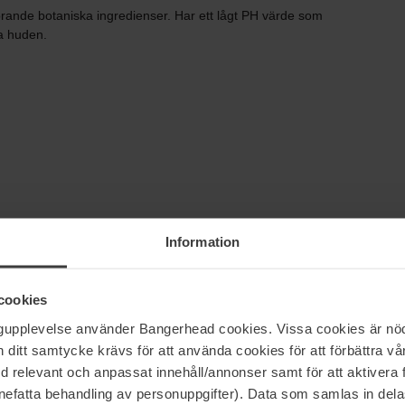
ande botaniska ingredienser. Har ett lågt PH värde som
ra huden.
Information
cookies
ngupplevelse använder Bangerhead cookies. Vissa cookies är nöd
itt samtycke krävs för att använda cookies för att förbättra vår
med relevant och anpassat innehåll/annonser samt för att aktiver
nefatta behandling av personuppgifter). Data som samlas in del
5
50%