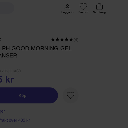
Logga in
Favorit
Varukorg
X
(4)
 PH GOOD MORNING GEL
ANSER
s 205,00 kr
5 kr
Köp
Favorit
ger
 frakt över 499 kr