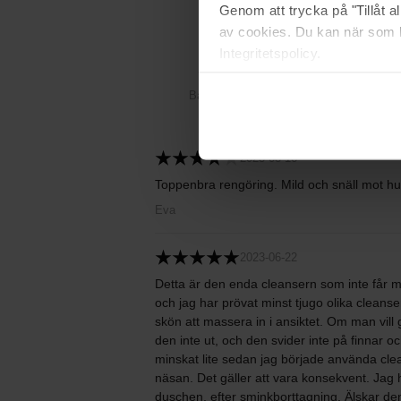
Genom att trycka på "Tillåt 
4.5
av cookies. Du kan när som h
Integritetspolicy.
Baserat på 4 recensioner
2023-08-16
Toppenbra rengöring. Mild och snäll mot hud
Eva
2023-06-22
Detta är den enda cleansern som inte får mit
och jag har prövat minst tjugo olika cleans
skön att massera in i ansiktet. Om man vill
den inte ut, och den svider inte på finnar o
minskat lite sedan jag började använda clea
näsan. Det gäller att vara konsekvent. Jag
duschen, efter sminkborttagning. Älskar den