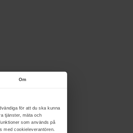
Om
vändiga för att du ska kunna
a tjänster, mäta och
a funktioner som används på
as med cookieleverantören.