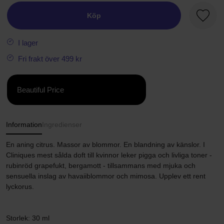
Köp
Favori
I lager
Fri frakt över 499 kr
Beautiful Price
Information
Ingredienser
En aning citrus. Massor av blommor. En blandning av känslor. I
Cliniques mest sålda doft till kvinnor leker pigga och livliga toner -
rubinröd grapefukt, bergamott - tillsammans med mjuka och
sensuella inslag av havaiiblommor och mimosa. Upplev ett rent
lyckorus.
Storlek: 30 ml