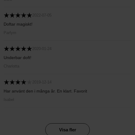
2022-07-05
Doftar magiskt!
Parfym
2020-01-24
Underbar doft!
Charlotta
2019-12-14
Har använt den i många år. En klart. Favorit
Isabel
Visa fler