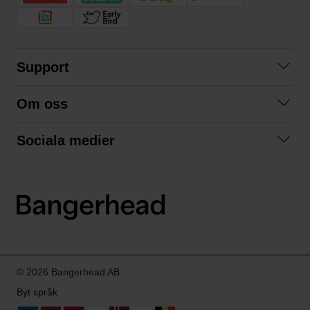
Support
Kontakta oss
Om oss
Frågor och svar
Om oss
Köpvillkor
Sociala medier
Samarbeta med oss
Returer & ångrat köp
Facebook
Hållbarhet och miljö
Integritetspolicy
Instagram
Våra varumärken
LinkedIn
Våra fraktalternativ
Boka tid på Bangerhead studio
© 2026 Bangerhead AB
Byt språk