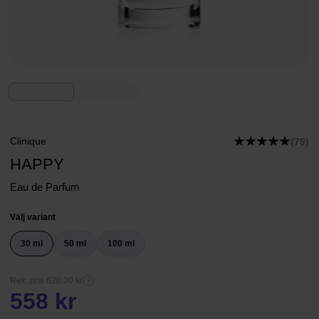
Clinique
(79)
HAPPY
Eau de Parfum
Välj variant
30 ml
50 ml
100 ml
Rek. pris 620,00 kr
558 kr