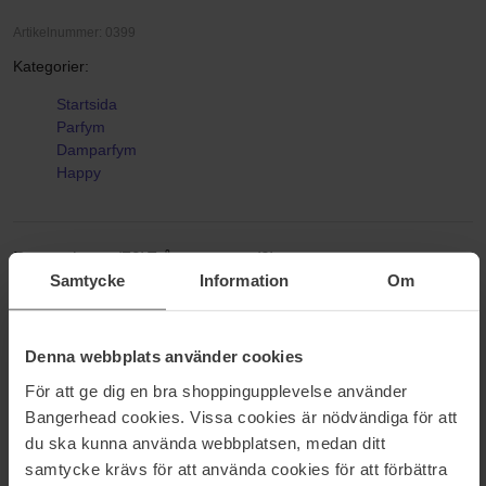
Artikelnummer: 0399
Kategorier:
Startsida
Parfym
Damparfym
Happy
Recensioner (79)
Frågor & svar (0)
Samtycke
Information
Om
4.8
Denna webbplats använder cookies
För att ge dig en bra shoppingupplevelse använder
Bangerhead cookies. Vissa cookies är nödvändiga för att
Baserat på 79 recensioner
du ska kunna använda webbplatsen, medan ditt
samtycke krävs för att använda cookies för att förbättra
5
82%