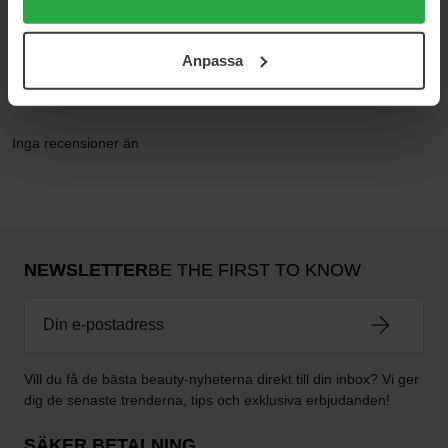
användningen av cookies. Du kan när som helst återkalla
ditt samtycke. För mer information se vår Cookie Policy
Anpassa
samt vår Integritetspolicy.
Recensioner (0)
Frågor & svar (0)
Inga recensioner än
NEWSLETTER
BE THE FIRST TO KNOW
Vill du få de bästa beauty-nyheterna direkt till din inbox? Vi ger
dig de senaste trenderna, tips och exklusiva erbjudanden!
SÄKER BETALNING