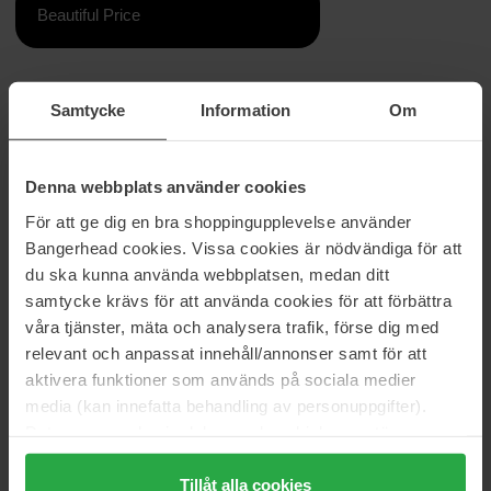
Beautiful Price
Information
Samtycke
Information
Om
Perfekt storlek för att applicera ögonskugga på ögonlocket.
Fungerar bra för en exakt applicering av highligher under
ögonbrynet. Unik och antibakteriell teknologi håller borsten fräsch.
Denna webbplats använder cookies
För att ge dig en bra shoppingupplevelse använder
Applicera ögonskugga på applikatorn. Skaka borsten lätt för att ta
Bangerhead cookies. Vissa cookies är nödvändiga för att
bort eventuellt överskott. Appliceras på ögonlocken, från
franskanten upp till ögonbrynsbenet.
du ska kunna använda webbplatsen, medan ditt
samtycke krävs för att använda cookies för att förbättra
Artikelnummer: 51970
våra tjänster, mäta och analysera trafik, förse dig med
Kategorier:
relevant och anpassat innehåll/annonser samt för att
aktivera funktioner som används på sociala medier
Startsida
media (kan innefatta behandling av personuppgifter).
Smink
Data som samlas in delas med cookieleverantören.
Sminkverktyg
Genom att trycka på "Tillåt alla cookies" accepterar du
Sminkborstar & penslar
Eye Shadow Brush
alla cookies, medan du under "Detaljer" kan anpassa
Tillåt alla cookies