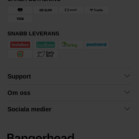
SNABB LEVERANS
Support
Kontakta oss
Om oss
Frågor och svar
Om oss
Köpvillkor
Sociala medier
Samarbeta med oss
Returer & ångrat köp
Facebook
Hållbarhet och miljö
Integritetspolicy
Instagram
Våra varumärken