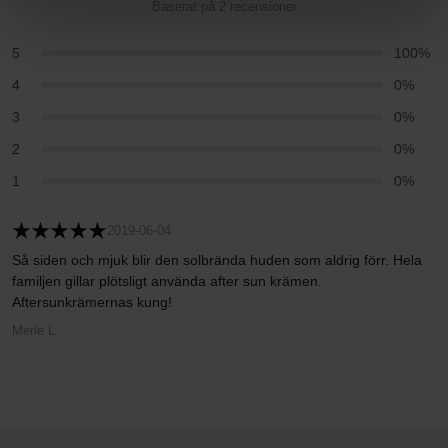
Baserat på 2 recensioner
5
100%
4
0%
3
0%
2
0%
1
0%
2019-06-04
Så siden och mjuk blir den solbrända huden som aldrig förr. Hela
familjen gillar plötsligt använda after sun krämen.
Aftersunkrämernas kung!
Merle L