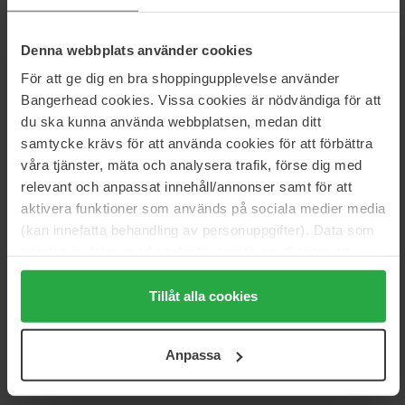
Storlek: 150 ml
Denna webbplats använder cookies
Artikelnummer: 76108
För att ge dig en bra shoppingupplevelse använder
Kategorier:
Bangerhead cookies. Vissa cookies är nödvändiga för att
du ska kunna använda webbplatsen, medan ditt
Startsida
samtycke krävs för att använda cookies för att förbättra
Hudvård
våra tjänster, mäta och analysera trafik, förse dig med
Sol
After sun
relevant och anpassat innehåll/annonser samt för att
Soothing After Sun Balm Face & Body
aktivera funktioner som används på sociala medier media
(kan innefatta behandling av personuppgifter). Data som
samlas in delas med cookieleverantören. Genom att
trycka på "Tillåt alla cookies" accepterar du alla cookies,
Recensioner (2)
Frågor & svar (0)
medan du under "Detaljer" kan anpassa användningen av
Tillåt alla cookies
cookies. Du kan när som helst återkalla ditt samtycke.
5
För mer information se vår Cookie Policy samt vår
Anpassa
Integritetspolicy.