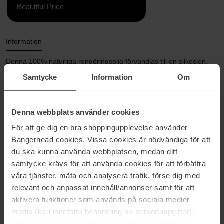
Beautiful Price
Information
Denna 100% naturliga rengöringsolja förvandlas till en silkeslen,
lätt mjölk i kontakt med vatten. Avlägsnar även den tyngsta
Samtycke
Information
Om
makeupen och vattenfast ögonmakeup.
Passar alla hudtyper.
Denna webbplats använder cookies
Ta 2-3 pump och värm upp i händerna. Massera in på torr hud och
lös upp makeupen. Tillsätt sedan vatten och massera ytterligare
För att ge dig en bra shoppingupplevelse använder
och oljan förvandlas till en lätt, silkeslen mjölk. Sköjl av med
Bangerhead cookies. Vissa cookies är nödvändiga för att
ljummet vatten.
du ska kunna använda webbplatsen, medan ditt
samtycke krävs för att använda cookies för att förbättra
Storlek: 150 ml
våra tjänster, mäta och analysera trafik, förse dig med
relevant och anpassat innehåll/annonser samt för att
Artikelnummer: 203044
aktivera funktioner som används på sociala medier
Kategorier:
media (kan innefatta behandling av personuppgifter).
Startsida
Data som samlas in delas med cookieleverantören.