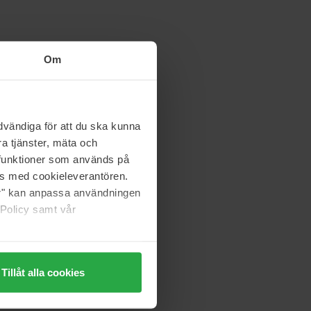
Om
vändiga för att du ska kunna
a tjänster, mäta och
a funktioner som används på
as med cookieleverantören.
jer" kan anpassa användningen
 Policy samt vår
Tillåt alla cookies