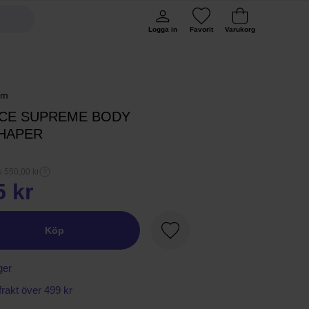
Logga in
Favorit
Varukorg
rm
CE SUPREME BODY
HAPER
s 550,00 kr
5 kr
Köp
Favorit
ger
 frakt över 499 kr