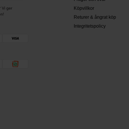
? Vi ger
Köpvillkor
en!
Returer & ångrat köp
Integritetspolicy