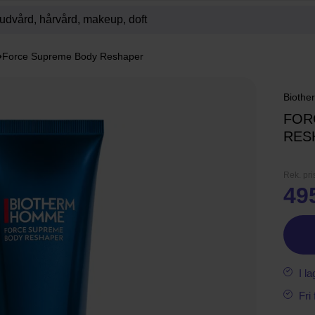
Force Supreme Body Reshaper
Biothe
FOR
RES
Rek. pri
49
I la
Fri