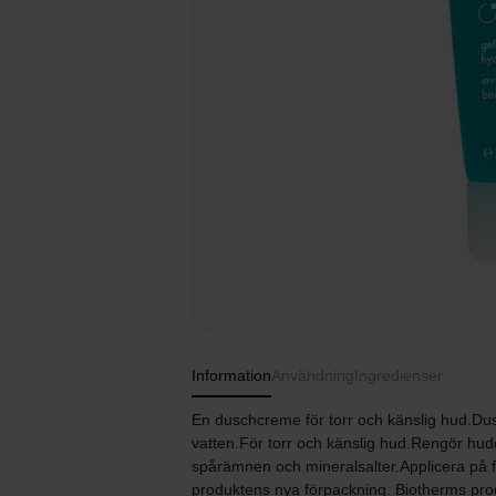
Information
Användning
Ingredienser
En duschcreme för torr och känslig hud.Du
vatten.För torr och känslig hud.Rengör hu
spårämnen och mineralsalter.Applicera på f
produktens nya förpackning. Biotherms pro