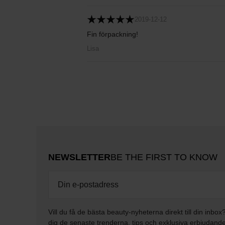
2019-12-12
Fin förpackning!
Lisa
NEWSLETTER
BE THE FIRST TO KNOW
Vill du få de bästa beauty-nyheterna direkt till din inbox
dig de senaste trenderna, tips och exklusiva erbjudand