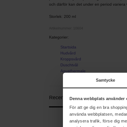
och därför kan det under en period variera 
Storlek: 200 ml
Artikelnummer: 10604
Kategorier:
Startsida
Hudvård
Kroppsvård
Duschtvål
Aquathermale
Samtycke
Recensioner (5)
Frågor & svar (0)
Denna webbplats använder 
För att ge dig en bra shoppi
använda webbplatsen, medan d
analysera trafik, förse dig 