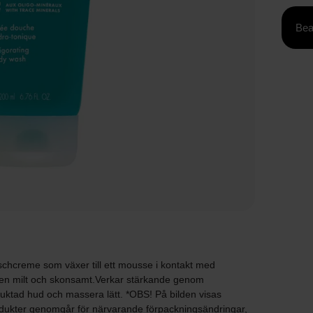
Bea
schcreme som växer till ett mousse i kontakt med
den milt och skonsamt.Verkar stärkande genom
uktad hud och massera lätt. *OBS! På bilden visas
dukter genomgår för närvarande förpackningsändringar,