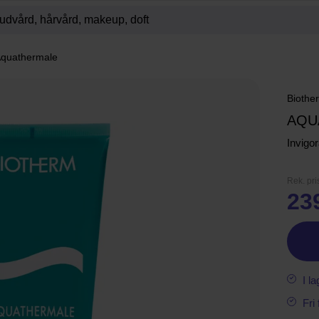
quathermale
Biothe
AQU
Invigo
Rek. pri
23
I la
Fri