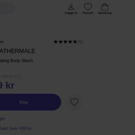
Logga in
Favorit
Varukorg
rm
(5)
ATHERMALE
rating Body Wash
s 265,00 kr
9 kr
Köp
Favorit
ger
 frakt över 499 kr