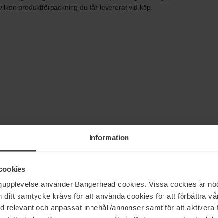
vilken produktförpackning du får levererat vid köp.
Information
cookies
ngupplevelse använder Bangerhead cookies. Vissa cookies är nöd
itt samtycke krävs för att använda cookies för att förbättra vår
5
100%
med relevant och anpassat innehåll/annonser samt för att aktiver