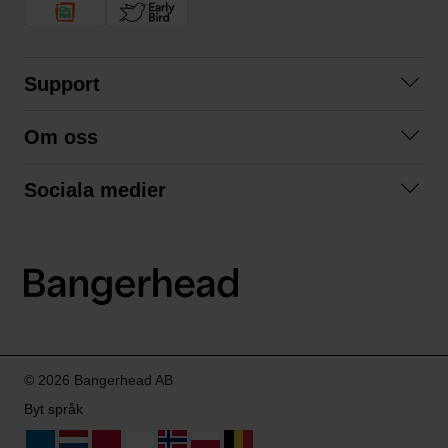
Support
Kontakta oss
Om oss
Frågor och svar
Om oss
Köpvillkor
Sociala medier
Samarbeta med oss
Returer & ångrat köp
Facebook
Hållbarhet och miljö
Integritetspolicy
Instagram
Våra varumärken
LinkedIn
Våra fraktalternativ
Boka tid på Bangerhead studio
© 2026 Bangerhead AB
Byt språk