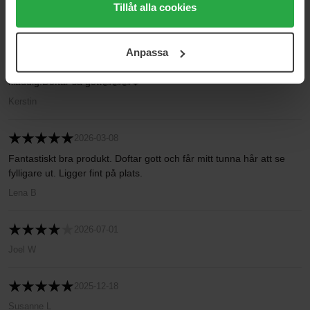
alla cookies, medan du under "Detaljer" kan anpassa
Tillåt alla cookies
Lena
användningen av cookies. Du kan när som helst återkalla
ditt samtycke. För mer information se vår Cookie Policy
2025-05-03
Anpassa
samt vår Integritetspolicy.
Bästa saltvatten sprayen.Håller håret på plats hela dan utan att va
kladdig.Doftar så gott👍👍👍❤️
Kerstin
2026-03-08
Fantastiskt bra produkt. Doftar gott och får mitt tunna hår att se
fylligare ut. Ligger fint på plats.
Lena B
2026-07-01
Joel W
2025-12-18
Susanne L