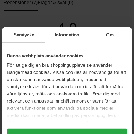
Recensioner (7)
Frågor & svar (0)
4.9
Samtycke
Information
Om
Baserat på 7 recensioner
Denna webbplats använder cookies
5
86%
För att ge dig en bra shoppingupplevelse använder
4
14%
Bangerhead cookies. Vissa cookies är nödvändiga för att
du ska kunna använda webbplatsen, medan ditt
3
0%
samtycke krävs för att använda cookies för att förbättra
2
0%
våra tjänster, mäta och analysera trafik, förse dig med
1
0%
relevant och anpassat innehåll/annonser samt för att
aktivera funktioner som används på sociala medier
2026-01-31
media (kan innefatta behandling av personuppgifter).
Data som samlas in delas med cookieleverantören.
Ett saltspray som gör skillnad för hårvolymen, lagom parfymerat
Genom att trycka på "Tillåt alla cookies" accepterar du
och drygt. Min favorit!