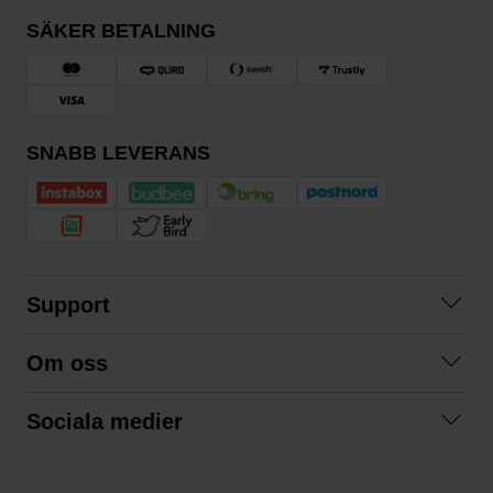
SÄKER BETALNING
SNABB LEVERANS
Support
Kontakta oss
Om oss
Frågor och svar
Om oss
Köpvillkor
Sociala medier
Samarbeta med oss
Returer & ångrat köp
Facebook
Hållbarhet och miljö
Integritetspolicy