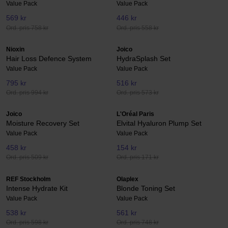
Value Pack
Value Pack
569 kr
446 kr
Ord. pris 758 kr
Ord. pris 558 kr
Nioxin
Joico
Hair Loss Defence System
HydraSplash Set
Value Pack
Value Pack
795 kr
516 kr
Ord. pris 994 kr
Ord. pris 573 kr
Joico
L'Oréal Paris
Moisture Recovery Set
Elvital Hyaluron Plump Set
Value Pack
Value Pack
458 kr
154 kr
Ord. pris 509 kr
Ord. pris 171 kr
REF Stockholm
Olaplex
Intense Hydrate Kit
Blonde Toning Set
Value Pack
Value Pack
538 kr
561 kr
Ord. pris 598 kr
Ord. pris 748 kr