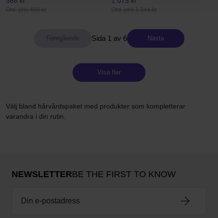
368 kr
1 075 kr
Ord. pris 409 kr
Ord. pris 1 344 kr
Sida 1 av 6
Nästa
Visa fler
Välj bland hårvårdspaket med produkter som kompletterar
varandra i din rutin.
NEWSLETTER
BE THE FIRST TO KNOW