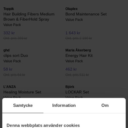
Toppik
Olaplex
Hair Building Fibers Medium
Bond Maintenance Set
Brown & FiberHold Spray
Value Pack
Value Pack
332 kr
1 643 kr
Ord. pris 369 kr
Ord. pris 2 190 kr
ghd
Maria Åkerberg
clips sort Duo
Energy Hair Kit
Value Pack
Value Pack
58 kr
462 kr
Ord. pris 64 kr
Ord. pris 511 kr
L'ANZA
Björk
Healing Moisture Set
LOCKAR Set
Value Pack
Value Pack
Samtycke
Information
Om
850 kr
446 kr
Ord. pris 944 kr
Ord. pris 558 kr
Wella Professionals
Björk
Denna webbplats använder cookies