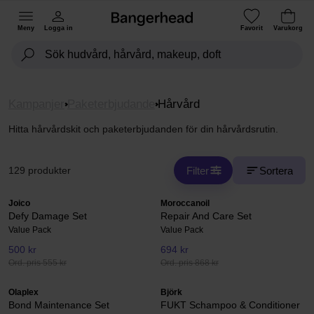
Meny
Logga in
Favorit
Varukorg
Kampanjer
Paketerbjudande
Hårvård
Hitta hårvårdskit och paketerbjudanden för din hårvårdsrutin.
Filter
Sortera
129 produkter
Joico
Moroccanoil
Defy Damage Set
Repair And Care Set
Value Pack
Value Pack
500 kr
694 kr
Ord. pris 555 kr
Ord. pris 868 kr
Olaplex
Björk
Bond Maintenance Set
FUKT Schampoo & Conditioner