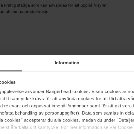
 kraftig stadga som kan användas för att uppnå frisyrer
tan att lämna produktrester.
Information
cookies
ngupplevelse använder Bangerhead cookies. Vissa cookies är nöd
itt samtycke krävs för att använda cookies för att förbättra vår
med relevant och anpassat innehåll/annonser samt för att aktiver
nefatta behandling av personuppgifter). Data som samlas in del
alla cookies" accepterar du alla cookies, medan du under "Detal
elst återkalla ditt samtycke. För mer information se vår Cookie
5
100%