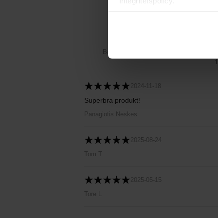
Integritetspolicy.
5
Baserat på 3 recensioner
2024-11-18
Superbra produkt!
Panagiotis Neskes
2025-08-24
Tom T
2025-05-15
Tore L