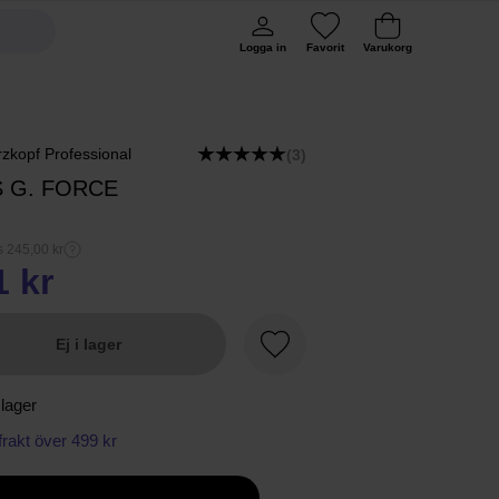
Logga in
Favorit
Varukorg
zkopf Professional
(3)
S G. FORCE
s 245,00 kr
1 kr
Ej i lager
Favorit
 lager
 frakt över 499 kr