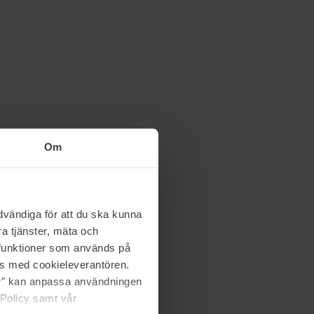
Om
vändiga för att du ska kunna
a tjänster, mäta och
a funktioner som används på
as med cookieleverantören.
jer" kan anpassa användningen
 Policy samt vår