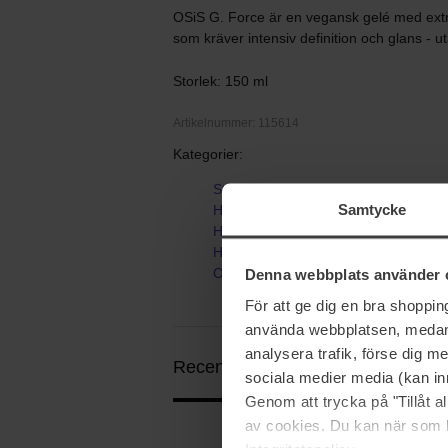
OSiS G. Force är en vegansk gelé med extra
som kräver intensiv definition och glans - u
Storlek: 150 ml
Artikelnummer: 115614
Kategorier:
Startsida
Samtycke
Hårvård
Hårstyling
Hårgel
OSIS G. Force
Denna webbplats använder 
För att ge dig en bra shoppi
använda webbplatsen, medan d
analysera trafik, förse dig 
Recensioner (3)
Frågor & svar (0)
sociala medier media (kan in
Genom att trycka på "Tillåt 
av cookies. Du kan när som h