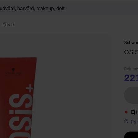
. Force
Schwar
OSI
Rek. pri
22
Ej i
Fri