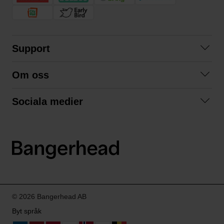
Support
Kontakta oss
Om oss
Frågor och svar
Om oss
Köpvillkor
Sociala medier
Samarbeta med oss
Returer & ångrat köp
Facebook
Hållbarhet och miljö
Integritetspolicy
Instagram
Våra varumärken
LinkedIn
Våra fraktalternativ
Boka tid på Bangerhead studio
© 2026 Bangerhead AB
Byt språk