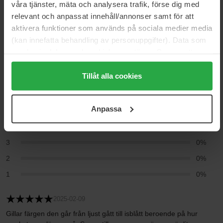
våra tjänster, mäta och analysera trafik, förse dig med
Recensioner (7)
Frågor & svar (0)
relevant och anpassat innehåll/annonser samt för att
aktivera funktioner som används på sociala medier media
(kan innefatta behandling av personuppgifter). Data som
4.7
samlas in delas med cookieleverantören. Genom att
trycka på "Tillåt alla cookies" accepterar du alla cookies,
medan du under "Detaljer" kan anpassa användningen av
Tillåt alla cookies
cookies. Du kan när som helst återkalla ditt samtycke.
Baserat på 7 recensioner
För mer information se vår Cookie Policy samt vår
Anpassa
5
71%
Integritetspolicy.
4
29%
3
0%
2
0%
1
0%
2025-02-09
Gillar färgen den går från ljust gått till isblått beroende på hur