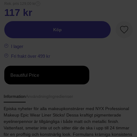
Rek. pris 129,00 kr
117 kr
Köp
Favori
I lager
Fri frakt över 499 kr
Beautiful Price
Information
Användning
Ingredienser
Episka nyheter för alla makeupkonstnärer med NYX Professional
Makeup Epic Wear Liner Sticks! Dessa kraftigt pigmenterade
eyelinerpennor är tillgängliga i både matt och metallic finish.
Vattenfast, smetar inte ut och sitter där de ska i upp till 24 timmar
för en proffsig och konstnärlig look. Formulans krämiga konsistens