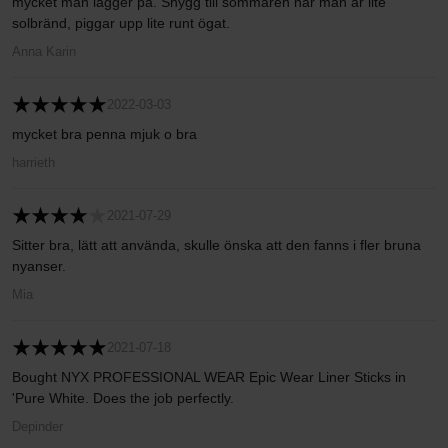
mycket man lägger på. Snygg till sommaren när man är lite
solbränd, piggar upp lite runt ögat.
Anna Karin
2022-03-03
mycket bra penna mjuk o bra
harrieth
2021-07-29
Sitter bra, lätt att använda, skulle önska att den fanns i fler bruna
nyanser.
Mia
2021-07-18
Bought NYX PROFESSIONAL WEAR Epic Wear Liner Sticks in
'Pure White. Does the job perfectly.
Depinder