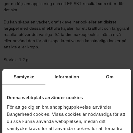
ger en följsam applicering och ett EPISKT resultat som sitter där
det ska.
Du kan skapa en vacker, grafisk eyelinerlook eller ett diskret
färgspel med dessa effektfulla kajaler, för ett kraftfullt och färggrant
resultat utöver det vanliga. Så ta din makeuplook till nästa nivå
eller använd den för att skapa kreativa och konstnärliga looker på
ansikte eller kropp.
Storlek: 1,2 g
Artikelnummer: 98736
Samtycke
Information
Om
Kategorier:
Startsida
Denna webbplats använder cookies
Smink
Ögonsmink
För att ge dig en bra shoppingupplevelse använder
Eyeliner & kajal
Bangerhead cookies. Vissa cookies är nödvändiga för att
Epic Wear Liner Sticks
du ska kunna använda webbplatsen, medan ditt
samtycke krävs för att använda cookies för att förbättra