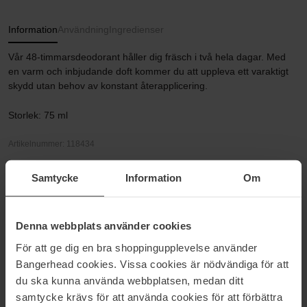
Information
Användning
Ingredienser
Vår 48-timmarsdeodorant håller dig fräsch i två hela dagar. Med
en varm och inbjudande doft kommer du att uppleva ett varaktigt
skydd utan behov av konstant återapplicering.
Storlek: 75 ml
Artikelnummer: 118434
Kategorier:
Samtycke
Information
Om
Startsida
Hudvård
Kroppsvård
Denna webbplats använder cookies
Deodorant
Herrdeodorant
För att ge dig en bra shoppingupplevelse använder
Tobacco Vanilla
Bangerhead cookies. Vissa cookies är nödvändiga för att
du ska kunna använda webbplatsen, medan ditt
samtycke krävs för att använda cookies för att förbättra