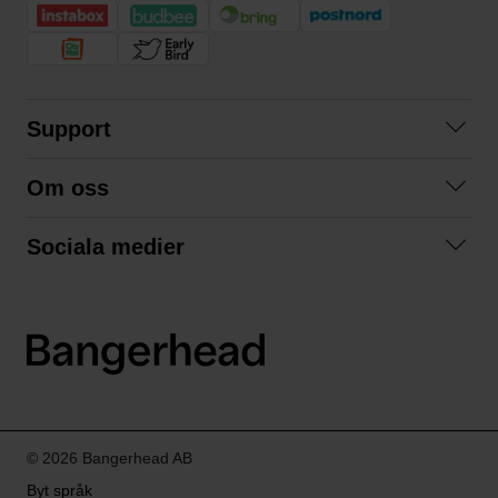
Support
Kontakta oss
Om oss
Frågor och svar
Om oss
Köpvillkor
Sociala medier
Samarbeta med oss
Returer & ångrat köp
Facebook
Hållbarhet och miljö
Integritetspolicy
Instagram
Våra varumärken
LinkedIn
Våra fraktalternativ
Boka tid på Bangerhead studio
© 2026 Bangerhead AB
Byt språk