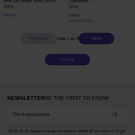
Bom Dia Bright Body Scrub
Transform
220 g
30 ml
469 kr
846 kr
Ord. pris 940 kr
Sida 1 av 4
Nästa
Visa fler
NEWSLETTER
BE THE FIRST TO KNOW
Vill du få de bästa beauty-nyheterna direkt till din inbox? Vi ger