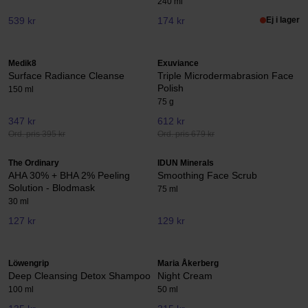
240 ml
539 kr
174 kr
Ej i lager
Medik8
Exuviance
Surface Radiance Cleanse
Triple Microdermabrasion Face
Polish
150 ml
75 g
347 kr
612 kr
Ord. pris 395 kr
Ord. pris 679 kr
The Ordinary
IDUN Minerals
AHA 30% + BHA 2% Peeling
Smoothing Face Scrub
Solution - Blodmask
75 ml
30 ml
127 kr
129 kr
Löwengrip
Maria Åkerberg
Deep Cleansing Detox Shampoo
Night Cream
100 ml
50 ml