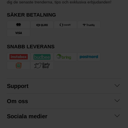
dig de senaste trenderna, tips och exklusiva erbjudanden!
SÄKER BETALNING
SNABB LEVERANS
Support
Kontakta oss
Om oss
Frågor och svar
Om oss
Köpvillkor
Sociala medier
Samarbeta med oss
Returer & ångrat köp
Facebook