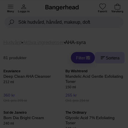
Meny
Logga in
Favorit
Varukorg
Hudvård
Aktiva ingredienser
AHA-syra
Filter
Sortera
81 produkter
Exuviance
By Wishtrend
Deep Clean AHA Cleanser
Mandelic Acid Gentle Exfoliating
Toner
212 ml
150 ml
360 kr
265 kr
Ord. pris 399 kr
Ord. pris 294 kr
Sol de Janeiro
The Ordinary
Bom Dia Bright Cream
Glycolic Acid 7% Exfoliating
Toner
240 ml