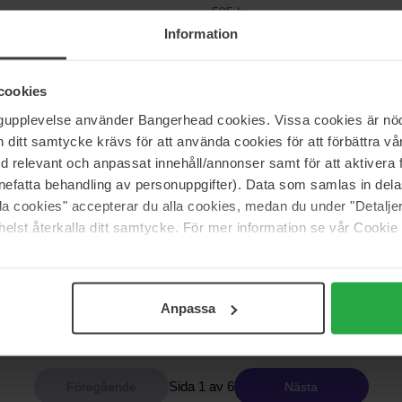
585 kr
39 kr
Ord. pris 649 kr
Information
anics
KORA Organics
cookies
Brightening & Exfoliating Scrub &
Turmeric Brightening & Exfoliatin
ngupplevelse använder Bangerhead cookies. Vissa cookies är nöd
Mask
100 ml
itt samtycke krävs för att använda cookies för att förbättra vår
med relevant och anpassat innehåll/annonser samt för att aktiver
540 kr
nefatta behandling av personuppgifter). Data som samlas in del
99 kr
Ord. pris 599 kr
alla cookies" accepterar du alla cookies, medan du under "Detal
elst återkalla ditt samtycke. För mer information se vår Cookie
ca
Exuviance
t
Gentle Daily Exfoliating
55 ml
513 kr
Anpassa
15 kr
Ord. pris 569 kr
Sida 1 av 6
Nästa