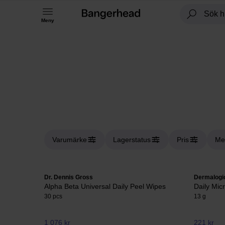
Meny
Varumärke
Lagerstatus
Pris
Me
Dr. Dennis Gross
Dermalogi
Alpha Beta Universal Daily Peel Wipes
Daily Micr
30 pcs
13 g
1 076 kr
221 kr