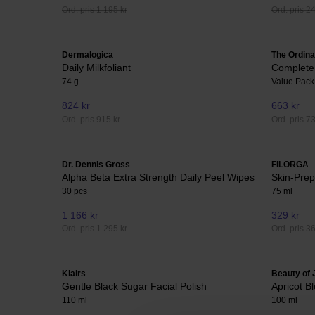
Ord. pris 1 195 kr
Ord. pris 2
Dermalogica
The Ordina
Daily Milkfoliant
Complete
74 g
Value Pack
824 kr
663 kr
Ord. pris 915 kr
Ord. pris 7
Dr. Dennis Gross
FILORGA
Alpha Beta Extra Strength Daily Peel Wipes
Skin-Prep
30 pcs
75 ml
1 166 kr
329 kr
Ord. pris 1 295 kr
Ord. pris 3
Klairs
Beauty of
Gentle Black Sugar Facial Polish
Apricot B
110 ml
100 ml