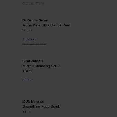
Ord. pris 679 kr
Dr. Dennis Gross
Alpha Beta Ultra Gentle Peel
30 pcs
1 076 kr
Ord. pris 1 195 kr
SkinCeuticals
Micro-Exfoliating Scrub
150 ml
620 kr
IDUN Minerals
Smoothing Face Scrub
75 ml