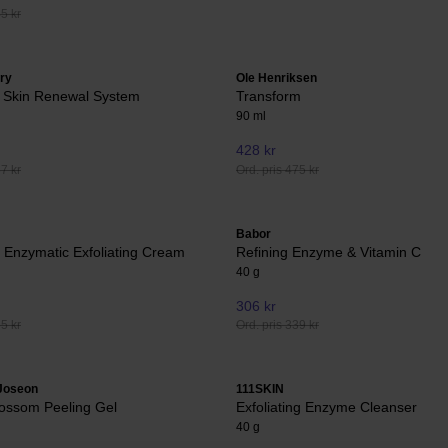
45 kr
ry
Ole Henriksen
 Skin Renewal System
Transform
90 ml
428 kr
37 kr
Ord. pris 475 kr
Babor
 Enzymatic Exfoliating Cream
Refining Enzyme & Vitamin C
40 g
306 kr
65 kr
Ord. pris 339 kr
 Joseon
111SKIN
lossom Peeling Gel
Exfoliating Enzyme Cleanser
40 g