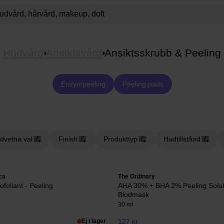
Hudvård
Ansiktsvård
Ansiktsskrubb & Peeling
Enzympeeling
Peeling pads
dvetna val
Finish
Produkttyp
Hudtillstånd
ca
The Ordinary
ofoliant - Peeling
AHA 30% + BHA 2% Peeling Solut
Blodmask
30 ml
Ej i lager
127 kr