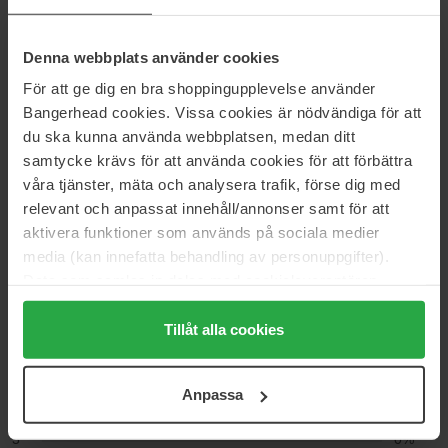
Startsida
Hårvård
Schampo & Balsam
Denna webbplats använder cookies
Schampo
För att ge dig en bra shoppingupplevelse använder
ConsciousStyle
Bangerhead cookies. Vissa cookies är nödvändiga för att
du ska kunna använda webbplatsen, medan ditt
samtycke krävs för att använda cookies för att förbättra
Recensioner (7)
Frågor & svar (0)
våra tjänster, mäta och analysera trafik, förse dig med
relevant och anpassat innehåll/annonser samt för att
aktivera funktioner som används på sociala medier
5
media (kan innefatta behandling av personuppgifter).
Data som samlas in delas med cookieleverantören.
Genom att trycka på "Tillåt alla cookies" accepterar du
alla cookies, medan du under "Detaljer" kan anpassa
Tillåt alla cookies
Baserat på 7 recensioner
användningen av cookies. Du kan när som helst återkalla
5
100%
ditt samtycke. För mer information se vår Cookie Policy
Anpassa
samt vår Integritetspolicy.
4
0%
3
0%