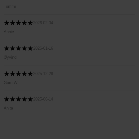
Tommi
2026-02-04
Annie
2026-01-16
Øyvind
2025-12-28
Guro W
2025-06-14
Anita