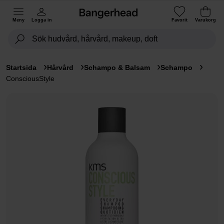
Meny
Logga in
Favorit
Varukorg
Startsida
Hårvård
Schampo & Balsam
Schampo
ConsciousStyle