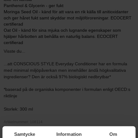
Panthenol & Glycerin - ger fukt
Moringa Seed Oil - känd för att vara en rik källa till anitioxidanter
och ger håret fukt samt skyddar mot miljöföroreningar. ECOCERT
certifierad
Oat Oil - känd för sina mjuka och lugnande egenskaper som
hjälper hårbotten att behålla en naturlig balans. ECOCERT
certifierad
Visste du...
...att CONSCIOUS STYLE Everyday Conditioner har en formula
med minimal miljöpåverkan men innehåller ändå högkvalitativa
ingredienser? Den är också 97% biologiskt nedbrytbar*
*baserad på de organiska komponenter i formulan enligt OECD:s
riktlinje
Storlek: 300 ml
Artikelnummer: 108114
Kategorier:
Samtycke
Information
Om