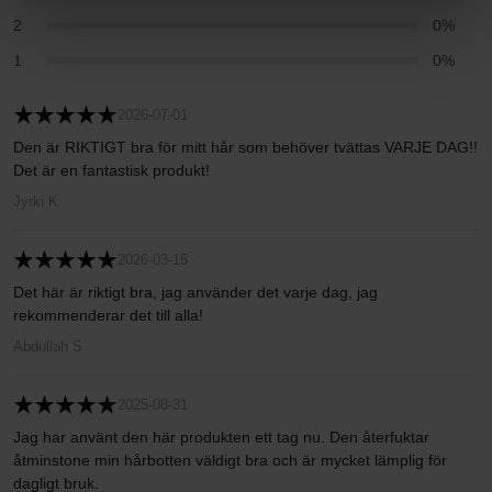
2
0%
1
0%
2026-07-01
Den är RIKTIGT bra för mitt hår som behöver tvättas VARJE DAG!!
Det är en fantastisk produkt!
Jyrki K
2026-03-15
Det här är riktigt bra, jag använder det varje dag, jag
rekommenderar det till alla!
Abdullah S
2025-08-31
Jag har använt den här produkten ett tag nu. Den återfuktar
åtminstone min hårbotten väldigt bra och är mycket lämplig för
dagligt bruk.