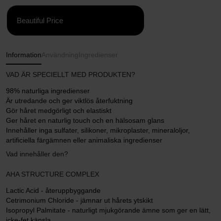
Beautiful Price
Information
Användning
Ingredienser
VAD ÄR SPECIELLT MED PRODUKTEN?
98% naturliga ingredienser
Är utredande och ger viktlös återfuktning
Gör håret medgörligt och elastiskt
Ger håret en naturlig touch och en hälsosam glans
Innehåller inga sulfater, silikoner, mikroplaster, mineraloljor,
artificiella färgämnen eller animaliska ingredienser
Vad innehåller den?
AHA STRUCTURE COMPLEX
Lactic Acid - återuppbyggande
Cetrimonium Chloride - jämnar ut hårets ytskikt
Isopropyl Palmitate - naturligt mjukgörande ämne som ger en lätt,
icke-fet känsla