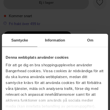
Ej i lager
Favori
Kommer snart
Fri frakt över 499 kr
Beautiful Price
Samtycke
Information
Om
Information
Ingredienser
Denna webbplats använder cookies
För att ge dig en bra shoppingupplevelse använder
Ser felfri ut. Håller i 24 timmar. Känns bekväm. Förblir sömlös utan
Bangerhead cookies. Vissa cookies är nödvändiga för att
att vecka sig. Den lätta krämiga formulanen skapar en perfekt look
med felfri hud och håller hela dagen. Överföringsresistent, färgtro,
du ska kunna använda webbplatsen, medan ditt
med medium uppbyggbar täckning som inte glider, rör sig eller
samtycke krävs för att använda cookies för att förbättra
smälter bort. Naturlig matt finish. Berikad med mineraler och
våra tjänster, mäta och analysera trafik, förse dig med
mjukgörare för att vårda huden och göra blandningen enkel.
relevant och anpassat innehåll/annonser samt för att
Oljefri. Vattentät. Svett- och fuktresistent.
aktivera funktioner som används på sociala medier
media (kan innefatta behandling av personuppgifter).
Artikelnummer: 204742