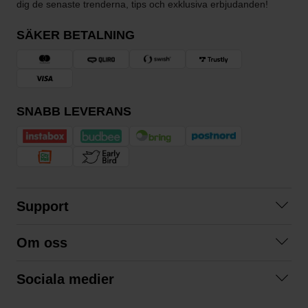
dig de senaste trenderna, tips och exklusiva erbjudanden!
SÄKER BETALNING
SNABB LEVERANS
Support
Kontakta oss
Om oss
Frågor och svar
Om oss
Köpvillkor
Sociala medier
Samarbeta med oss
Returer & ångrat köp
Facebook