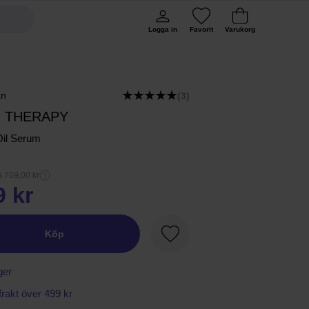
Logga in
Favorit
Varukorg
an
(3)
N THERAPY
Oil Serum
s 709,00 kr
9 kr
Köp
Favorit
ger
 frakt över 499 kr