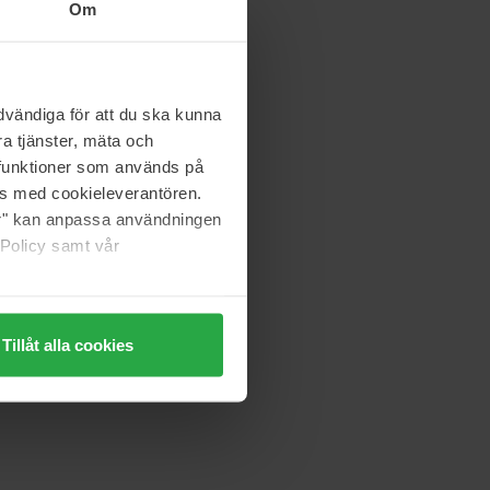
Om
vändiga för att du ska kunna
a tjänster, mäta och
a funktioner som används på
as med cookieleverantören.
jer" kan anpassa användningen
 Policy samt vår
Tillåt alla cookies