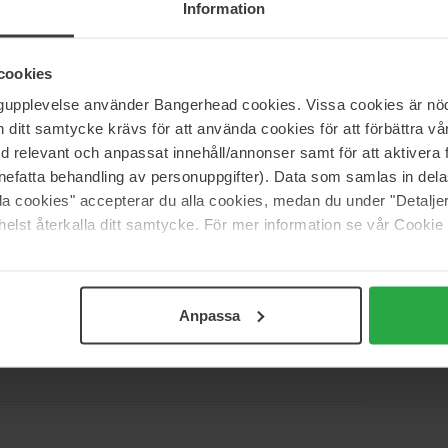
Information
lper till att lindra obehag.
minska uppkomsten av fläckar.
cookies
CI-listan på förpackningen. *Resultat baserat på klinisk
ngupplevelse använder Bangerhead cookies. Vissa cookies är nöd
tanvändning.
itt samtycke krävs för att använda cookies för att förbättra vår
med relevant och anpassat innehåll/annonser samt för att aktiver
nefatta behandling av personuppgifter). Data som samlas in del
alla cookies" accepterar du alla cookies, medan du under "Detal
elst återkalla ditt samtycke. För mer information se vår Cookie
Anpassa