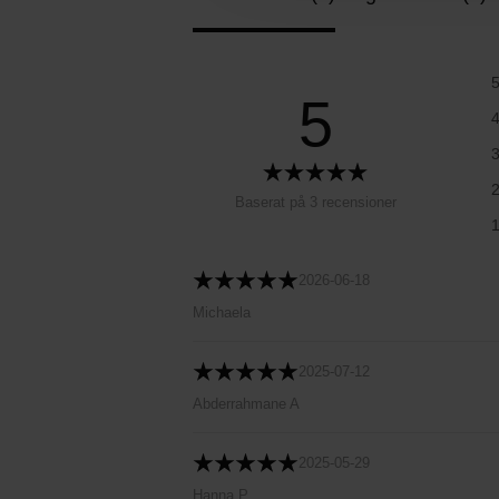
5
Baserat på 3 recensioner
2026-06-18
Michaela
2025-07-12
Abderrahmane A
2025-05-29
Hanna P