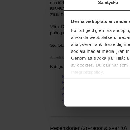
Samtycke
och förbättrar hudens struktur.
BISABOLOL lugnande aktiv ingrediens som hjä
ZINK PCA: Ett mineral som hjälper till att 
Denna webbplats använder 
Våra 17 superingredienser är markerade i IN
För att ge dig en bra shoppi
poängsättning och/eller test för konsumen
använda webbplatsen, medan d
analysera trafik, förse dig 
Storlek: 30 ml
sociala medier media (kan in
Artikelnummer: 126125
Genom att trycka på "Tillåt 
av cookies. Du kan när som h
Kategorier:
Integritetspolicy.
Startsida
Hudvård
Ansiktsvård
Serum
Skin Therapy
Recensioner (3)
Frågor & svar (0)