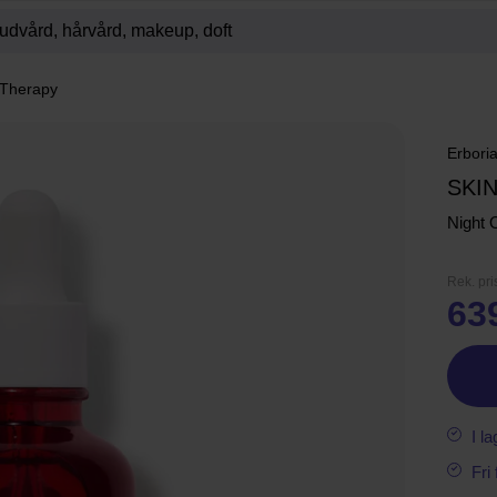
 Therapy
Erbori
SKI
Night 
Rek. pri
63
I la
Fri