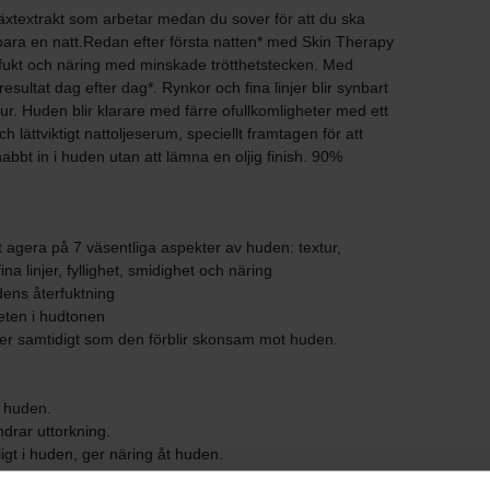
växtextrakt som arbetar medan du sover för att du ska
bara en natt.Redan efter första natten* med Skin Therapy
d fukt och näring med minskade trötthetstecken. Med
esultat dag efter dag*. Rynkor och fina linjer blir synbart
r. Huden blir klarare med färre ofullkomligheter med ett
h lättviktigt nattoljeserum, speciellt framtagen för att
nabbt in i huden utan att lämna en oljig finish. 90%
 agera på 7 väsentliga aspekter av huden: textur,
a linjer, fyllighet, smidighet och näring
dens återfuktning
eten i hudtonen
ter samtidigt som den förblir skonsam mot huden.
i huden.
rar uttorkning.
t i huden, ger näring åt huden.
 celler och stödjer cellförnyelsen. Den slätar skonsamt ut