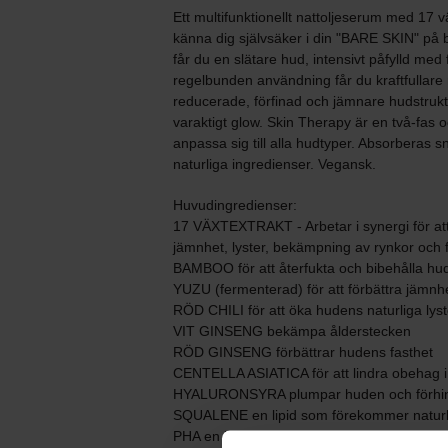
Ett multifunktionellt nattoljeserum med 17 
känna dig självsäker i din "BARE SKIN" på 
får du en slätare hud, intensivt påfylld me
regelbunden användning får du kraftfullare r
reducerade, förfinad och jämnare hudstruktu
varaktigt glow. Skin Therapy är en två-fas oc
anpassa sig till alla hudtyper. Absorberas s
naturliga ingredienser. Vegansk.
Huvudingredienser:
17 VÄXTEXTRAKT - Arbetar i synergi för att
jämnhet, lyster, bekämpning av rynkor och fin
BAMBOO för att återfukta och bibehålla hu
YUZU (fermenterad) för att förbättra jämnh
RÖD CHILI för att öka hudens naturliga lys
VIT GINSENG bekämpa ålderstecken
RÖD GINSENG förbättrar hudens fasthet
CENTELLA ASIATICA för att lindra obehag 
HYALURONSYRA plumpar huden och förhind
SQUALENE en lipid som förekommer naturlig
PHA en kemisk exfoliering som tar bort döda