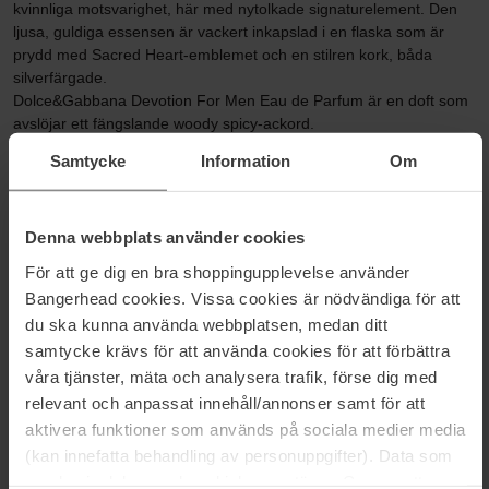
kvinnliga motsvarighet, här med nytolkade signaturelement. Den
ljusa, guldiga essensen är vackert inkapslad i en flaska som är
prydd med Sacred Heart-emblemet och en stilren kork, båda
silverfärgade.
Dolce&Gabbana Devotion For Men Eau de Parfum är en doft som
avslöjar ett fängslande woody spicy-ackord.
Doften skapades exklusivt för Dolce&Gabbana av Olivier Cresp.
Samtycke
Information
Om
TOPP
Doften öppnar med friska och saftiga noter av citron.
Denna webbplats använder cookies
HJÄRTA
För att ge dig en bra shoppingupplevelse använder
I hjärtat väcks kaffets kryddiga och uppiggande essens till liv.
Bangerhead cookies. Vissa cookies är nödvändiga för att
du ska kunna använda webbplatsen, medan ditt
BAS
Patchouli ger en jordnära touch av karaktär och djup.
samtycke krävs för att använda cookies för att förbättra
Citron: fräsch och syrlig
våra tjänster, mäta och analysera trafik, förse dig med
Kaffe: kryddigt och uppiggande
relevant och anpassat innehåll/annonser samt för att
Patchouli: jordnära och djup
aktivera funktioner som används på sociala medier media
Doftfamilj: Woody Spice
(kan innefatta behandling av personuppgifter). Data som
samlas in delas med cookieleverantören. Genom att
Storlek: 50 ml