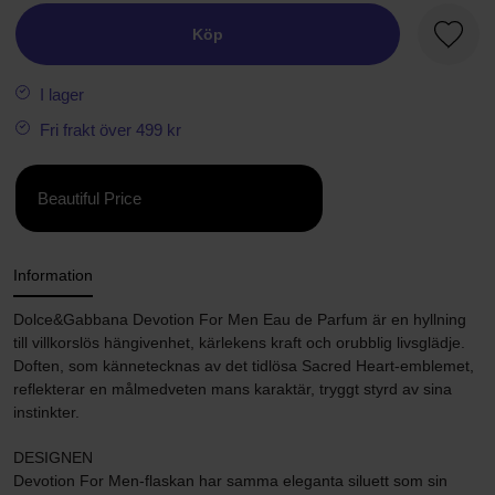
Köp
Favori
I lager
Fri frakt över 499 kr
Beautiful Price
Information
Dolce&Gabbana Devotion For Men Eau de Parfum är en hyllning
till villkorslös hängivenhet, kärlekens kraft och orubblig livsglädje.
Doften, som kännetecknas av det tidlösa Sacred Heart-emblemet,
reflekterar en målmedveten mans karaktär, tryggt styrd av sina
instinkter.
DESIGNEN
Devotion For Men-flaskan har samma eleganta siluett som sin