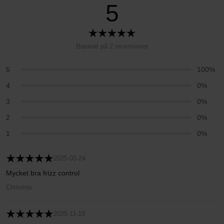
5
Baserat på 2 recensioner
5
100%
4
0%
3
0%
2
0%
1
0%
2025-05-24
Mycket bra frizz control
Christina
2025-11-19