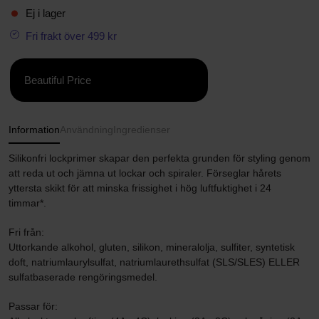
Ej i lager
Fri frakt över 499 kr
Beautiful Price
Information
Användning
Ingredienser
Silikonfri lockprimer skapar den perfekta grunden för styling genom
att reda ut och jämna ut lockar och spiraler. Förseglar hårets
yttersta skikt för att minska frissighet i hög luftfuktighet i 24
timmar*.
Fri från:
Uttorkande alkohol, gluten, silikon, mineralolja, sulfiter, syntetisk
doft, natriumlaurylsulfat, natriumlaurethsulfat (SLS/SLES) ELLER
sulfatbaserade rengöringsmedel.
Passar för: