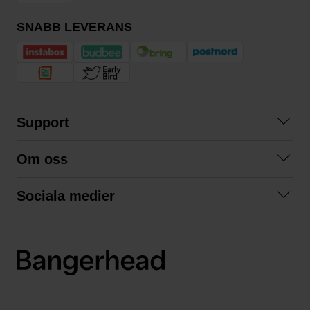
SNABB LEVERANS
Support
Kontakta oss
Om oss
Frågor och svar
Om oss
Köpvillkor
Sociala medier
Samarbeta med oss
Returer & ångrat köp
Facebook
Hållbarhet och miljö
Integritetspolicy
Instagram
Våra varumärken
LinkedIn
Våra fraktalternativ
Boka tid på Bangerhead studio